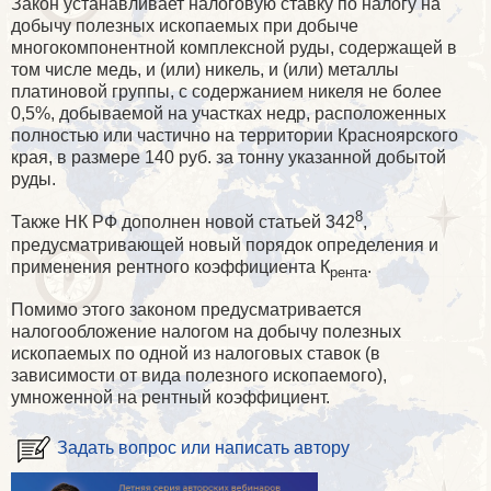
Закон устанавливает налоговую ставку по налогу на
добычу полезных ископаемых при добыче
многокомпонентной комплексной руды, содержащей в
том числе медь, и (или) никель, и (или) металлы
платиновой группы, с содержанием никеля не более
0,5%, добываемой на участках недр, расположенных
полностью или частично на территории Красноярского
края, в размере 140 руб. за тонну указанной добытой
руды.
8
Также НК РФ дополнен новой статьей 342
,
предусматривающей новый порядок определения и
применения рентного коэффициента К
.
рента
Помимо этого законом предусматривается
налогообложение налогом на добычу полезных
ископаемых по одной из налоговых ставок (в
зависимости от вида полезного ископаемого),
умноженной на рентный коэффициент.
Задать вопрос или написать автору