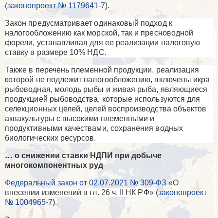
(
законопроект № 1179641-7
)
.
Закон предусматривает одинаковый подход к
налогообложению как морской, так и пресноводной
форели, устанавливая для ее реализации налоговую
ставку в размере 10% НДС.
Также в перечень племенной продукции, реализация
которой не подлежит налогообложению, включены икра
рыбоводная, молодь рыбы и живая рыба, являющиеся
продукцией рыбоводства, которые используются для
селекционных целей, целей воспроизводства объектов
аквакультуры с высокими племенными и
продуктивными качествами, сохранения водных
биологических ресурсов.
… о снижении ставки НДПИ при добыче
многокомпонентных руд
Федеральный закон от 02.07.2021 № 309-ФЗ
«
О
внесении изменений в гл. 26 ч.
II
НК РФ»
(
законопроект
№ 1004965-7
)
.