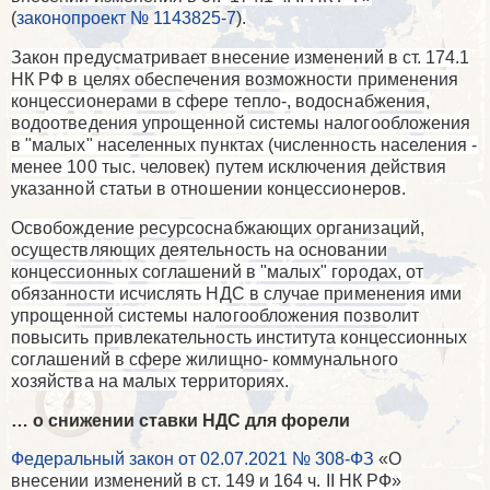
(
законопроект № 1143825-7
)
.
Закон предусматривает внесение изменений в ст. 174.1
НК РФ в целях обеспечения возможности применения
концессионерами в сфере тепло-, водоснабжения,
водоотведения упрощенной системы налогообложения
в "малых" населенных пунктах (численность населения -
менее 100 тыс. человек) путем исключения действия
указанной статьи в отношении концессионеров.
Освобождение ресурсоснабжающих организаций,
осуществляющих деятельность на основании
концессионных соглашений в "малых" городах, от
обязанности исчислять НДС в случае применения ими
упрощенной системы налогообложения позволит
повысить привлекательность института концессионных
соглашений в сфере жилищно- коммунального
хозяйства на малых территориях.
… о снижении ставки НДС для форели
Федеральный закон от 02.07.2021 № 308-ФЗ
«
О
внесении изменений в ст. 149 и 164 ч.
II
НК РФ»