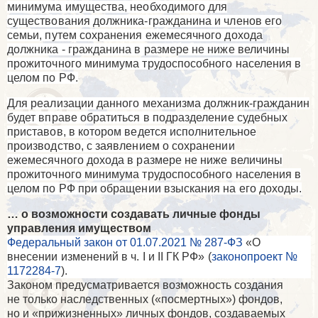
минимума имущества, необходимого для
существования должника-гражданина и членов его
семьи, путем сохранения ежемесячного дохода
должника - гражданина в размере не ниже величины
прожиточного минимума трудоспособного населения в
целом по РФ.
Для реализации данного механизма должник-гражданин
будет вправе обратиться в подразделение судебных
приставов, в котором ведется исполнительное
производство, с заявлением о сохранении
ежемесячного дохода в размере не ниже величины
прожиточного минимума трудоспособного населения в
целом по РФ при обращении взыскания на его доходы.
… о возможности создавать личные фонды
управления имуществом
Федеральный закон от 01.07.2021 № 287-ФЗ
«
О
внесении изменений в ч.
I
и
II
ГК РФ» (
законопроект №
1172284-7
)
.
Законом предусматривается возможность создания
не только наследственных («посмертных») фондов,
но и «прижизненных» личных фондов, создаваемых