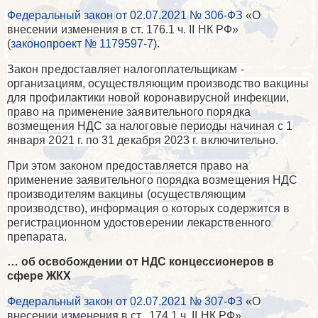
Федеральный закон от 02.07.2021 № 306-ФЗ
«
О
внесении изменения в ст. 176.1 ч.
II
НК РФ»
(
законопроект № 1179597-7
)
.
Закон предоставляет налогоплательщикам -
организациям, осуществляющим производство вакцины
для профилактики новой коронавирусной инфекции,
право на применение заявительного порядка
возмещения НДС за налоговые периоды начиная с 1
января 2021 г. по 31 декабря 2023 г. включительно.
При этом законом предоставляется право на
применение заявительного порядка возмещения НДС
производителям вакцины (осуществляющим
производство), информация о которых содержится в
регистрационном удостоверении лекарственного
препарата.
… об освобождении от НДС концессионеров в
сфере ЖКХ
Федеральный закон от 02.07.2021 № 307-ФЗ
«
О
внесении изменения в ст.
174.1 ч.
II
НК РФ»