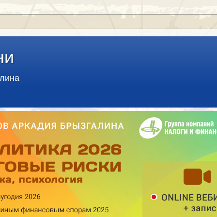
ни
алина