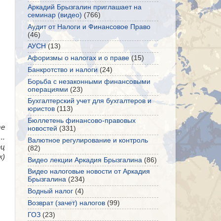
Аркадий Брызгалин приглашает на
семинар (видео)
(766)
Аудит от Налоги и Финансовое Право
(46)
АУСН
(13)
Афоризмы о налогах и о праве
(15)
Банкротство и налоги
(24)
Борьба с незаконными финансовыми
операциями
(23)
Бухгалтерский учет для бухгалтеров и
юристов
(113)
Бюллетень финансово-правовых
те
новостей
(331)
..
Валютное регулирование и контроль
ец
(82)
к)
Видео лекции Аркадия Брызгалина
(86)
Видео налоговые новости от Аркадия
Брызгалина
(234)
Водный налог
(4)
Возврат (зачет) налогов
(99)
ГОЗ
(23)