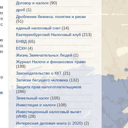
Договор и налоги
(90)
им
дроб
(1)
из
Дробление бизнеса: понятие и риски
то
(51)
 с
единый налоговый счет
(14)
Екатеринбургский Налоговый клуб
(213)
ню
ЕНВД
(65)
ло
ЕСХН
(4)
но
Жизнь Замечательных Людей
(1)
Журнал Налоги и финансовое право
(199)
Законодательство о ККТ
(21)
го
Записки бегущего человека
(132)
Защита прав налогоплательщиков
(286)
ов
Земельный налог
(105)
Инвестиции и налоги
(108)
Инвестиционный налоговый вычет
(ИНВ)
(28)
Интересная деловая книга (с 2020)
(2)