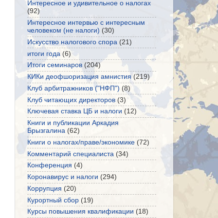
Интересное и удивительное о налогах
(92)
Интересное интервью с интересным
человеком (не налоги)
(30)
Искусство налогового спора
(21)
итоги года
(6)
Итоги семинаров
(204)
КИКи деофшоризация амнистия
(219)
Клуб арбитражников ("НФП")
(8)
Клуб читающих директоров
(3)
Ключевая ставка ЦБ и налоги
(12)
Книги и публикации Аркадия
Брызгалина
(62)
Книги о налогах/праве/экономике
(72)
Комментарий специалиста
(34)
Конференция
(4)
Коронавирус и налоги
(294)
Коррупция
(20)
Курортный сбор
(19)
Курсы повышения квалификации
(18)