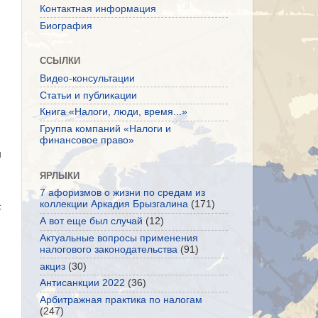
Контактная информация
Биография
ССЫЛКИ
Видео-консультации
Статьи и публикации
Книга «Налоги, люди, время...»
Группа компаний «Налоги и
финансовое право»
ы
ЯРЛЫКИ
7 афоризмов о жизни по средам из
коллекции Аркадия Брызгалина
(171)
с
А вот еще был случай
(12)
Актуальные вопросы применения
налогового законодательства
(91)
акциз
(30)
Антисанкции 2022
(36)
Арбитражная практика по налогам
(247)