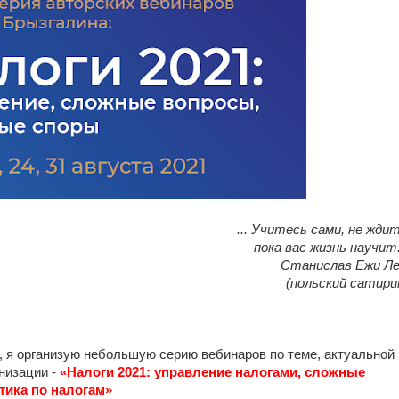
... Учитесь сами, не жди
пока вас жизнь научит.
Станислав Ежи Л
(польский сатири
те, я организую небольшую серию вебинаров по теме, актуальной
анизации
-
«Налоги 2021: управление налогами, сложные
тика по налогам»