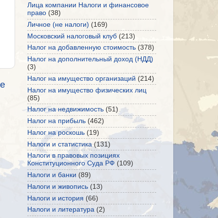
Лица компании Налоги и финансовое
право
(38)
Личное (не налоги)
(169)
Московский налоговый клуб
(213)
Налог на добавленную стоимость
(378)
Налог на дополнительный доход (НДД)
(3)
Налог на имущество организаций
(214)
е
Налог на имущество физических лиц
(85)
Налог на недвижимость
(51)
Налог на прибыль
(462)
Налог на роскошь
(19)
Налоги и статистика
(131)
Налоги в правовых позициях
Конституционного Суда РФ
(109)
Налоги и банки
(89)
Налоги и живопись
(13)
Налоги и история
(66)
Налоги и литература
(2)