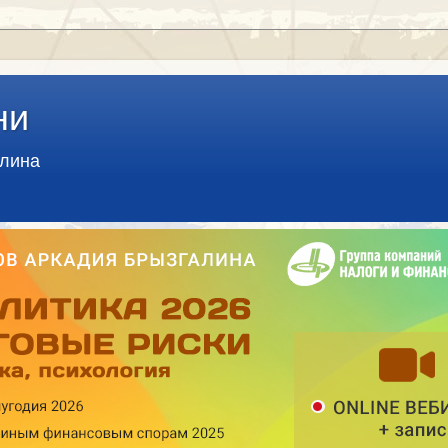
ни
алина