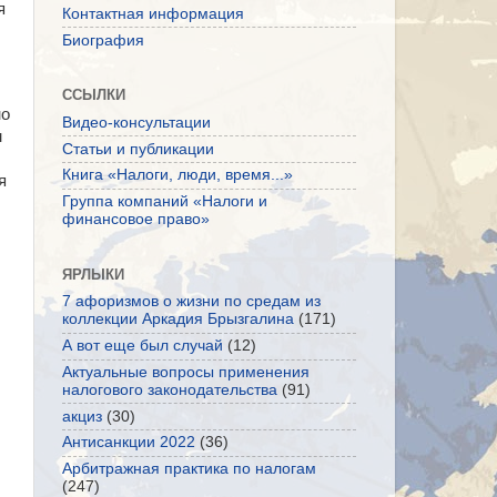
я
Контактная информация
Биография
ССЫЛКИ
но
Видео-консультации
м
Статьи и публикации
Книга «Налоги, люди, время...»
я
Группа компаний «Налоги и
финансовое право»
ЯРЛЫКИ
7 афоризмов о жизни по средам из
коллекции Аркадия Брызгалина
(171)
А вот еще был случай
(12)
Актуальные вопросы применения
налогового законодательства
(91)
акциз
(30)
Антисанкции 2022
(36)
Арбитражная практика по налогам
(247)