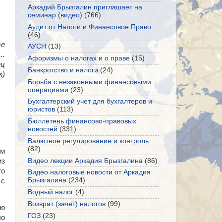
Аркадий Брызгалин приглашает на
семинар (видео)
(766)
Аудит от Налоги и Финансовое Право
(46)
те
АУСН
(13)
..
Афоризмы о налогах и о праве
(15)
ец
Банкротство и налоги
(24)
к)
Борьба с незаконными финансовыми
операциями
(23)
Бухгалтерский учет для бухгалтеров и
юристов
(113)
Бюллетень финансово-правовых
новостей
(331)
Валютное регулирование и контроль
(82)
им
из
Видео лекции Аркадия Брызгалина
(86)
то
Видео налоговые новости от Аркадия
Брызгалина
(234)
 с
Водный налог
(4)
Возврат (зачет) налогов
(99)
ню
ГОЗ
(23)
ло