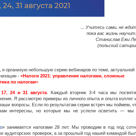
... Учитесь сами, не жди
пока вас жизнь научит.
Станислав Ежи Л
(польский сатири
те, я организую небольшую серию вебинаров по теме, актуальной
анизации
-
«Налоги 2021: управление налогами, сложные
тика по налогам»
 17, 24 и 31 августа
. Каждый вторник 3-4 часа мы посвят
ения. Я рассмотрю примеры из личного опыта и опыта коллег 
 ваши вопросы. Если по результатам серии встреч мы поймем, ч
 вам интересны, но которые мы не успели осветить — мы
о
» занимается налогами 28 лет. Мы проводим в год под сот
же аудиторских проверок, а за прошлый год нашей командой бы