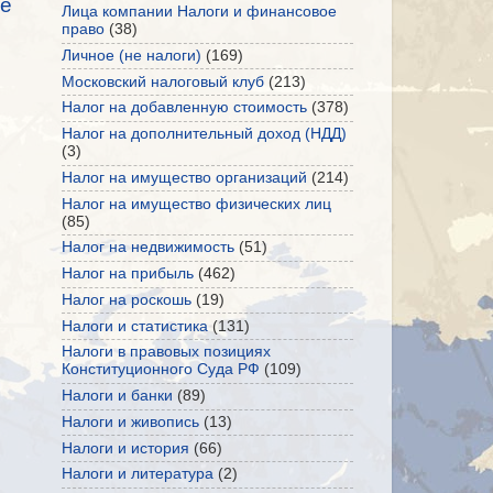
е
Лица компании Налоги и финансовое
право
(38)
Личное (не налоги)
(169)
Московский налоговый клуб
(213)
Налог на добавленную стоимость
(378)
Налог на дополнительный доход (НДД)
(3)
Налог на имущество организаций
(214)
Налог на имущество физических лиц
(85)
Налог на недвижимость
(51)
Налог на прибыль
(462)
Налог на роскошь
(19)
Налоги и статистика
(131)
Налоги в правовых позициях
Конституционного Суда РФ
(109)
Налоги и банки
(89)
Налоги и живопись
(13)
Налоги и история
(66)
Налоги и литература
(2)