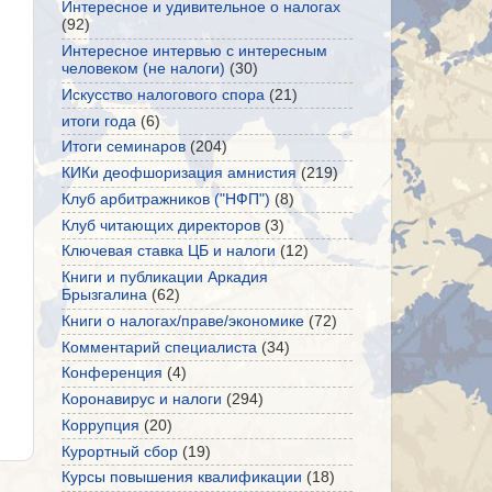
Интересное и удивительное о налогах
(92)
Интересное интервью с интересным
человеком (не налоги)
(30)
Искусство налогового спора
(21)
итоги года
(6)
Итоги семинаров
(204)
КИКи деофшоризация амнистия
(219)
Клуб арбитражников ("НФП")
(8)
Клуб читающих директоров
(3)
Ключевая ставка ЦБ и налоги
(12)
Книги и публикации Аркадия
Брызгалина
(62)
Книги о налогах/праве/экономике
(72)
Комментарий специалиста
(34)
Конференция
(4)
Коронавирус и налоги
(294)
Коррупция
(20)
Курортный сбор
(19)
Курсы повышения квалификации
(18)