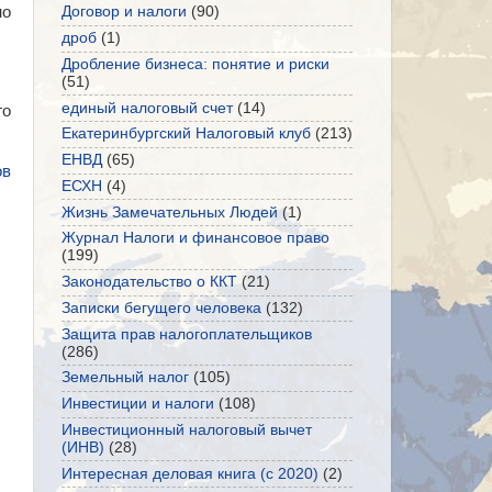
но
Договор и налоги
(90)
дроб
(1)
Дробление бизнеса: понятие и риски
(51)
единый налоговый счет
(14)
го
Екатеринбургский Налоговый клуб
(213)
ЕНВД
(65)
ов
ЕСХН
(4)
Жизнь Замечательных Людей
(1)
Журнал Налоги и финансовое право
(199)
Законодательство о ККТ
(21)
Записки бегущего человека
(132)
Защита прав налогоплательщиков
(286)
Земельный налог
(105)
Инвестиции и налоги
(108)
Инвестиционный налоговый вычет
(ИНВ)
(28)
Интересная деловая книга (с 2020)
(2)