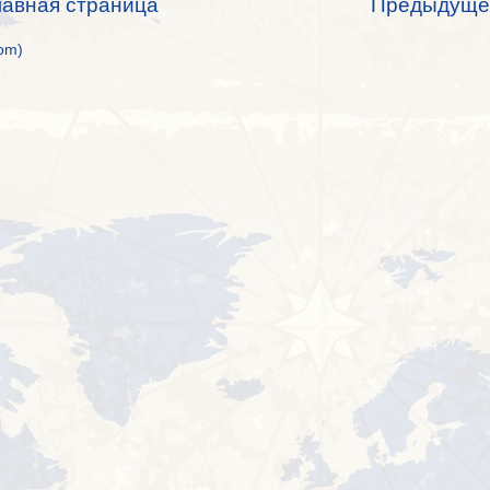
лавная страница
Предыдуще
om)