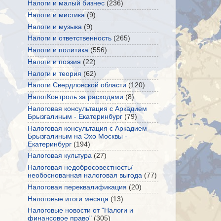
Налоги и малый бизнес
(236)
Налоги и мистика
(9)
Налоги и музыка
(9)
Налоги и ответственность
(265)
Налоги и политика
(556)
Налоги и поэзия
(22)
Налоги и теория
(62)
Налоги Свердловской области
(120)
НалогКонтроль за расходами
(8)
Налоговая консультация с Аркадием
Брызгалиным - Екатеринбург
(79)
Налоговая консультация с Аркадием
Брызгалиным на Эхо Москвы -
Екатеринбург
(194)
Налоговая культура
(27)
Налоговая недобросовестность/
необоснованная налоговая выгода
(77)
Налоговая переквалификация
(20)
Налоговые итоги месяца
(13)
Налоговые новости от "Налоги и
финансовое право"
(305)