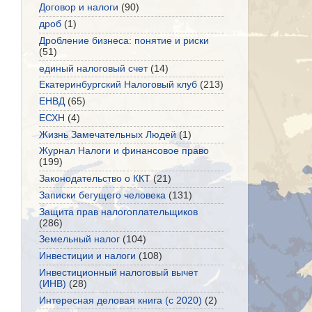
Договор и налоги
(90)
дроб
(1)
Дробление бизнеса: понятие и риски
(51)
единый налоговый счет
(14)
Екатеринбургский Налоговый клуб
(213)
ЕНВД
(65)
ЕСХН
(4)
Жизнь Замечательных Людей
(1)
Журнал Налоги и финансовое право
(199)
Законодательство о ККТ
(21)
Записки бегущего человека
(131)
Защита прав налогоплательщиков
(286)
Земельный налог
(104)
Инвестиции и налоги
(108)
Инвестиционный налоговый вычет
(ИНВ)
(28)
Интересная деловая книга (с 2020)
(2)