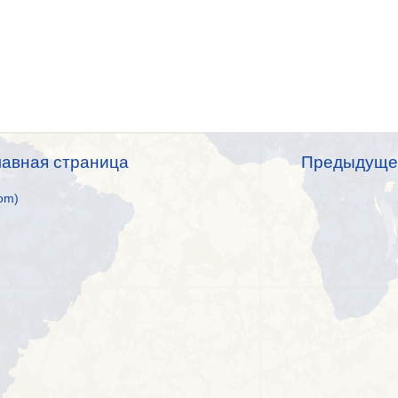
лавная страница
Предыдуще
om)