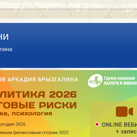
ни
алина