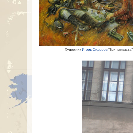
Художник
Игорь Сидоров
"Три танкиста"