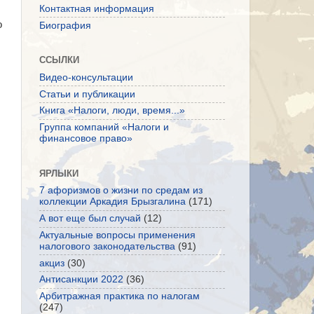
Контактная информация
о
Биография
ССЫЛКИ
Видео-консультации
Статьи и публикации
Книга «Налоги, люди, время...»
Группа компаний «Налоги и
финансовое право»
ЯРЛЫКИ
7 афоризмов о жизни по средам из
коллекции Аркадия Брызгалина
(171)
А вот еще был случай
(12)
Актуальные вопросы применения
налогового законодательства
(91)
акциз
(30)
Антисанкции 2022
(36)
Арбитражная практика по налогам
(247)