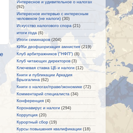
Интересное и удивительное о налогах
(92)
Интересное интервью с интересным
человеком (не налоги)
(30)
Искусство налогового спора
(21)
итоги года
(6)
Итоги семинаров
(204)
КИКи деофшоризация амнистия
(219)
е
Клуб арбитражников ("НФП")
(8)
Клуб читающих директоров
(3)
Ключевая ставка ЦБ и налоги
(12)
Книги и публикации Аркадия
Брызгалина
(62)
Книги о налогах/праве/экономике
(72)
Комментарий специалиста
(34)
Конференция
(4)
Коронавирус и налоги
(294)
Коррупция
(20)
Курортный сбор
(19)
Курсы повышения квалификации
(18)