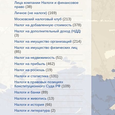
Лица компании Налоги и финансовое
право
(38)
Личное (не налоги)
(169)
Московский налоговый клуб
(213)
Налог на добавленную стоимость
(378)
Налог на дополнительный доход (НДД)
(3)
Налог на имущество организаций
(214)
Налог на имущество физических лиц
(85)
Налог на недвижимость
(51)
Налог на прибыль
(462)
Налог на роскошь
(19)
Налоги и статистика
(131)
Налоги в правовых позициях
Конституционного Суда РФ
(109)
Налоги и банки
(89)
Налоги и живопись
(13)
Налоги и история
(66)
Налоги и литература
(2)