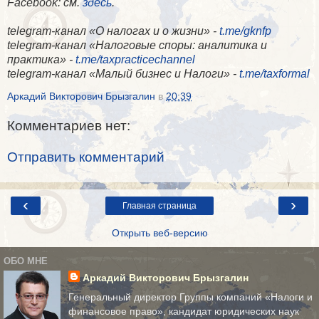
Facebook
: см.
здесь
.
telegram-канал «О налогах и о жизни» -
t.me/gknfp
telegram-канал «Налоговые споры: аналитика и
практика» -
t.me/taxpracticechannel
telegram-канал «Малый бизнес и Налоги» -
t.me/taxformal
Аркадий Викторович Брызгалин
в
20:39
Комментариев нет:
Отправить комментарий
‹
›
Главная страница
Открыть веб-версию
ОБО МНЕ
Аркадий Викторович Брызгалин
Генеральный директор Группы компаний «Налоги и
финансовое право», кандидат юридических наук