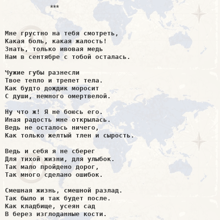
***
Мне грустно на тебя смотреть,

Какая боль, какая жалость!

Знать, только ивовая медь

Нам в сентябре с тобой осталась.
Чужие губы разнесли

Твое тепло и трепет тела.

Как будто дождик моросит

С души, немного омертвелой.

Ну что ж! Я не боюсь его.

Иная радость мне открылась.

Ведь не осталось ничего,

Как только желтый тлен и сырость.

Ведь и себя я не сберег

Для тихой жизни, для улыбок.

Так мало пройдено дорог,

Так много сделано ошибок.

Смешная жизнь, смешной разлад.

Как кладбище, усеян сад

В берез изглоданные кости.
