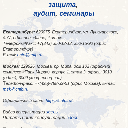
защита
,
аудит
,
семинары
Екатеринбург
: 620075, Екатеринбург, ул. Луначарского,
д.77, офисное здание, 4 этаж.
Телефоны/Факс: +7(343) 350-12-12, 350-15-90 (офис
Екатеринбург)
E-mail:
cnfp@cnfp.ru
Москва
: 129626, Москва, пр. Мира, дом 102 (офисный
комплекс «Парк Мира»), корпус 1, этаж 3, офисы 3010
(офис), 3009 (конференц-зал)
Т
елефон/факс: +7(495)-788-39-51 (офис Москва). E-mail:
msk@cnfp.ru
Официальный сайт:
https://cnfp.ru/
здесь
Видео консультации
Читать наши консультации
здесь