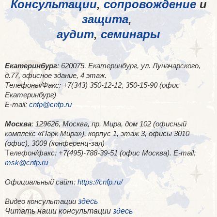
Консультации
,
сопровождение
и
защита
,
аудит
,
семинары
Екатеринбург
: 620075, Екатеринбург, ул. Луначарского,
д.77, офисное здание, 4 этаж.
Телефоны/Факс: +7(343) 350-12-12, 350-15-90 (офис
Екатеринбург)
E-mail:
cnfp@cnfp.ru
Москва
: 129626, Москва, пр. Мира, дом 102 (офисный
комплекс «Парк Мира»), корпус 1, этаж 3, офисы 3010
(офис), 3009 (конференц-зал)
Т
елефон/факс: +7(495)-788-39-51 (офис Москва). E-mail:
msk@cnfp.ru
Официальный сайт:
https://cnfp.ru/
здесь
Видео консультации
Читать наши консультации
здесь