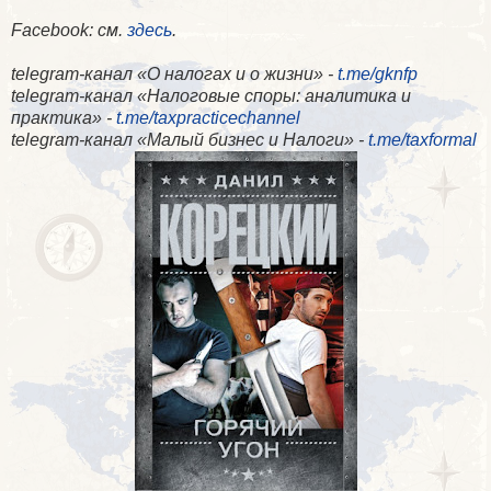
Facebook
: см.
здесь
.
telegram-канал «О налогах и о жизни» -
t.me/gknfp
telegram-канал «Налоговые споры: аналитика и
практика» -
t.me/taxpracticechannel
telegram-канал «Малый бизнес и Налоги» -
t.me/taxformal