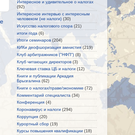
Интересное и удивительное о налогах
(92)
Интересное интервью с интересным
человеком (не налоги)
(30)
е
Искусство налогового спора
(21)
итоги года
(6)
Итоги семинаров
(204)
КИКи деофшоризация амнистия
(219)
Клуб арбитражников ("НФП")
(8)
Клуб читающих директоров
(3)
Ключевая ставка ЦБ и налоги
(12)
Книги и публикации Аркадия
Брызгалина
(62)
Книги о налогах/праве/экономике
(72)
Комментарий специалиста
(34)
Конференция
(4)
Коронавирус и налоги
(294)
Коррупция
(20)
Курортный сбор
(19)
Курсы повышения квалификации
(18)