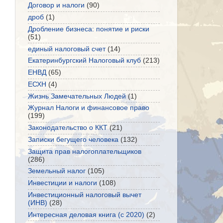
Договор и налоги
(90)
дроб
(1)
Дробление бизнеса: понятие и риски
(51)
единый налоговый счет
(14)
Екатеринбургский Налоговый клуб
(213)
ЕНВД
(65)
ЕСХН
(4)
Жизнь Замечательных Людей
(1)
Журнал Налоги и финансовое право
(199)
Законодательство о ККТ
(21)
Записки бегущего человека
(132)
Защита прав налогоплательщиков
(286)
Земельный налог
(105)
Инвестиции и налоги
(108)
Инвестиционный налоговый вычет
(ИНВ)
(28)
Интересная деловая книга (с 2020)
(2)