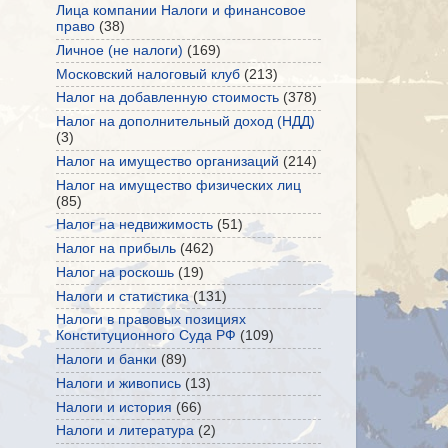
Лица компании Налоги и финансовое
право
(38)
Личное (не налоги)
(169)
Московский налоговый клуб
(213)
Налог на добавленную стоимость
(378)
Налог на дополнительный доход (НДД)
(3)
Налог на имущество организаций
(214)
Налог на имущество физических лиц
(85)
Налог на недвижимость
(51)
Налог на прибыль
(462)
Налог на роскошь
(19)
Налоги и статистика
(131)
Налоги в правовых позициях
Конституционного Суда РФ
(109)
Налоги и банки
(89)
Налоги и живопись
(13)
Налоги и история
(66)
Налоги и литература
(2)