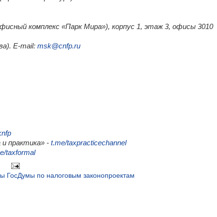
(офисный комплекс «Парк Мира»), корпус 1, этаж 3, офисы 3010
а). E-mail:
msk@cnfp.ru
knfp
 и практика» -
t.me/taxpracticechannel
e/taxformal
ы ГосДумы по налоговым законопроектам