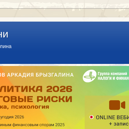
ни
алина