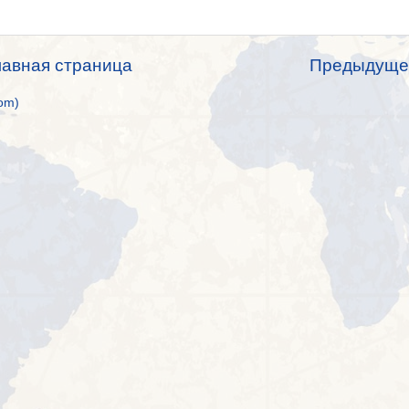
лавная страница
Предыдуще
om)