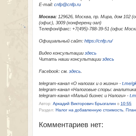
E-mail:
cnfp@cnfp.ru
Москва
: 129626, Москва, пр. Мира, дом 102 
(офис), 3009 (конференц-зал)
Т
елефон/факс: +7(495)-788-39-51 (офис Москв
Официальный сайт:
https://cnfp.ru/
Видео консультации
здесь
Читать наши консультации
здесь
Facebook
: см.
здесь
.
telegram-канал «О налогах и о жизни» -
t.me/g
telegram-канал «Налоговые споры: аналитика
telegram-канал «Малый бизнес и Налоги» -
t.m
Автор:
Аркадий Викторович Брызгалин
в
10:55
Раздел:
Налог на добавленную стоимость
,
План
Комментариев нет: