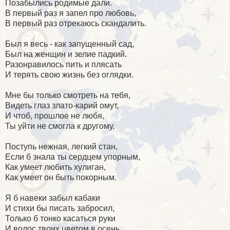
Позабылись родимые дали.
В первый раз я запел про любовь,
В первый раз отрекаюсь скандалить.
Был я весь - как запущенный сад,
Был на женщин и зелие падкий.
Разонравилось пить и плясать
И терять свою жизнь без оглядки.
Мне бы только смотреть на тебя,
Видеть глаз злато-карий омут,
И чтоб, прошлое не любя,
Ты уйти не смогла к другому.
Поступь нежная, легкий стан,
Если б знала ты сердцем упорным,
Как умеет любить хулиган,
Как умеет он быть покорным.
Я б навеки забыл кабаки
И стихи бы писать забросил,
Только б тонко касаться руки
И волос твоих цветом в осень.