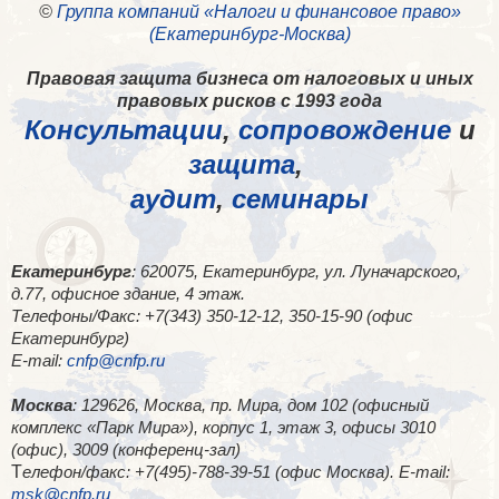
©
Группа компаний «Налоги и финансовое право»
(Екатеринбург-Москва)
Правовая защита бизнеса от налоговых и иных
правовых рисков с 1993 года
Консультации
,
сопровождение
и
защита
,
аудит
,
семинары
Екатеринбург
: 620075, Екатеринбург, ул. Луначарского,
д.77, офисное здание, 4 этаж.
Телефоны/Факс: +7(343) 350-12-12, 350-15-90 (офис
Екатеринбург)
E-mail:
cnfp@cnfp.ru
Москва
: 129626, Москва, пр. Мира, дом 102 (офисный
комплекс «Парк Мира»), корпус 1, этаж 3, офисы 3010
(офис), 3009 (конференц-зал)
Т
елефон/факс: +7(495)-788-39-51 (офис Москва). E-mail:
msk@cnfp.ru