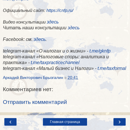
Официальный сайт:
https://cnfp.ru/
здесь
Видео консультации
Читать наши консультации
здесь
Facebook
: см.
здесь
.
telegram-канал «О налогах и о жизни» -
t.me/gknfp
telegram-канал «Налоговые споры: аналитика и
практика» -
t.me/taxpracticechannel
telegram-канал «Малый бизнес и Налоги» -
t.me/taxformal
Аркадий Викторович Брызгалин
в
20:41
Комментариев нет:
Отправить комментарий
‹
›
Главная страница