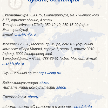
Екатеринбург
: 620075, Екатеринбург, ул. Луначарского,
д.77, офисное здание, 4 этаж.
Телефоны/Факс: +7(343) 350-12-12, 350-15-90 (офис
Екатеринбург)
E-mail:
cnfp@cnfp.ru
Москва
: 129626, Москва, пр. Мира, дом 102 (офисный
комплекс «Парк Мира»), корпус 1, этаж 3, офисы 3010
(офис), 3009 (конференц-зал)
Т
елефон/факс: +7(495)-788-39-51 (офис Москва). E-mail:
msk@cnfp.ru
Официальный сайт:
https://cnfp.ru/
здесь
Видео консультации
Читать наши консультации
здесь
Facebook
: см.
здесь
.
telegram-канал «О налогах и о жизни» -
t.me/gknfp