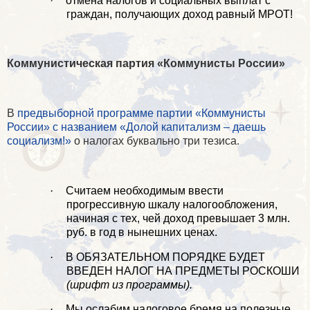
·
отмена налогов и социальных выплат с
граждан, получающих доход равный МРОТ!
Коммунистическая партия «Коммунисты России»
В
предвыборной программе партии «Коммунисты
России» с названием «Долой капитализм – даешь
социализм!»
о налогах буквально три тезиса.
·
Считаем необходимым ввести
прогрессивную шкалу налогообложения,
начиная с тех, чей доход превышает 3 млн.
руб. в год в нынешних ценах.
·
В ОБЯЗАТЕЛЬНОМ ПОРЯДКЕ БУДЕТ
ВВЕДЕН НАЛОГ НА ПРЕДМЕТЫ РОСКОШИ
(шрифт из программы).
·
Мы ослабим налоговое бремя на полезные