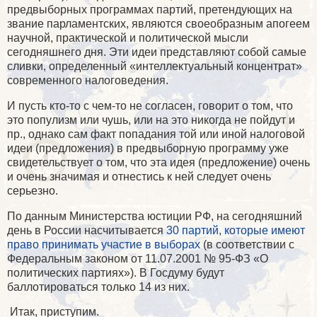
предвыборных программах партий, претендующих на
звание парламентских, являются своеобразным апогеем
научной, практической и политической мысли
сегодняшнего дня. Эти идеи представляют собой самые
сливки, определенный «интеллектуальный концентрат»
современного налоговедения.
И пусть кто-то с чем-то не согласен, говорит о том, что
это популизм или чушь, или на это никогда не пойдут и
пр., однако сам факт попадания той или иной налоговой
идеи (предложения) в предвыборную программу уже
свидетельствует о том, что эта идея (предложение) очень
и очень значимая и отнестись к ней следует очень
серьезно.
По данным Министерства юстиции РФ, на сегодняшний
день в России насчитывается
30 партий, которые имеют
право принимать участие в выборах
(в соответствии с
Федеральным законом от 11.07.2001 № 95-ФЗ «О
политических партиях»). В Госдуму будут
баллотироваться только 14 из них.
Итак, приступим.