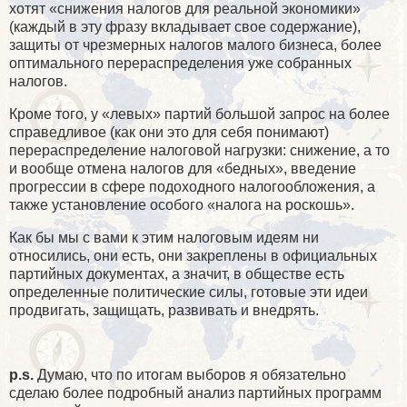
хотят «снижения налогов для реальной экономики»
(каждый в эту фразу вкладывает свое содержание),
защиты от чрезмерных налогов малого бизнеса, более
оптимального перераспределения уже собранных
налогов.
Кроме того, у «левых» партий большой запрос на более
справедливое (как они это для себя понимают)
перераспределение налоговой нагрузки: снижение, а то
и вообще отмена налогов для «бедных», введение
прогрессии в сфере подоходного налогообложения, а
также установление особого «налога на роскошь».
Как бы мы с вами к этим налоговым идеям ни
относились, они есть, они закреплены в официальных
партийных документах, а значит, в обществе есть
определенные политические силы, готовые эти идеи
продвигать, защищать, развивать и внедрять.
p
.
s
.
Думаю, что по итогам выборов я обязательно
сделаю более подробный анализ партийных программ