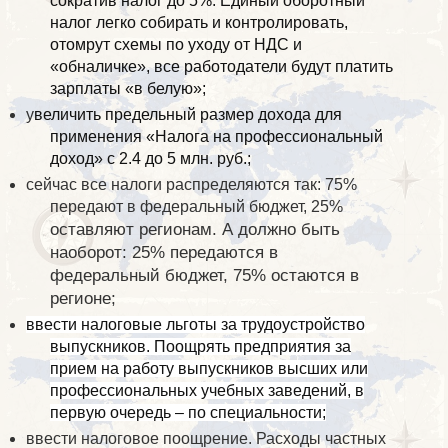
сократив налог до 5%. Единый оборотный
налог легко собирать и контролировать,
отомрут схемы по уходу от НДС и
«обналичке», все работодатели будут платить
зарплаты «в белую»;
у
величить предельный размер дохода для
применения «Налога на профессиональный
доход» с 2.4 до 5 млн. руб.;
сейчас все налоги распределяются так: 75%
передают в федеральный бюджет, 25%
оставляют регионам. А должно быть
наоборот: 25% передаются в
федеральный бюджет, 75% остаются в
регионе;
ввести налоговые льготы за трудоустройство
выпускников. Поощрять предприятия за
прием на работу выпускников высших или
профессиональных учебных заведений, в
первую очередь – по специальности;
ввести налоговое поощрение. Расходы частных