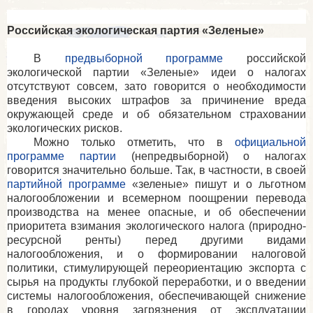
Российская экологическая партия «Зеленые»
В
предвыборной программе
российской
экологической партии «Зеленые» идеи о налогах
отсутствуют совсем, зато говорится о необходимости
введения высоких штрафов за причинение вреда
окружающей среде и об обязательном страховании
экологических рисков.
Можно только отметить, что в
официальной
программе партии
(непредвыборной) о налогах
говорится значительно больше. Так, в частности, в своей
партийной программе
«зеленые» пишут и о льготном
налогообложении и всемерном поощрении перевода
производства на менее опасные, и об обеспечении
приоритета взимания экологического налога (природно-
ресурсной ренты) перед другими видами
налогообложения, и о формировании налоговой
политики, стимулирующей переориентацию экспорта с
сырья на продукты глубокой переработки, и о введении
системы налогообложения, обеспечивающей снижение
в городах уровня загрязнения от эксплуатации