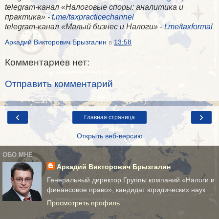
telegram-канал «Налоговые споры: аналитика и
практика» -
t.me/taxpracticechannel
telegram-канал «Малый бизнес и Налоги» -
t.me/taxformal
Аркадий Викторович Брызгалин
в
13:58
Комментариев нет:
Отправить комментарий
‹
›
Главная страница
Открыть веб-версию
ОБО МНЕ
Аркадий Викторович Брызгалин
Генеральный директор Группы компаний «Налоги и
финансовое право», кандидат юридических наук
Просмотреть профиль