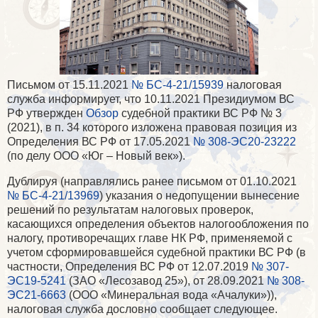
Письмом от 15.11.2021
№ БС-4-21/15939
налоговая
служба информирует, что 10.11.2021 Президиумом ВС
РФ утвержден
Обзор
судебной практики ВС РФ № 3
(2021), в п. 34 которого изложена правовая позиция из
Определения ВС РФ от 17.05.2021
№ 308-ЭС20-23222
(по делу ООО «Юг – Новый век»).
Дублируя (направлялись ранее письмом от 01.10.2021
№ БС-4-21/13969
) указания о недопущении вынесение
решений по результатам налоговых проверок,
касающихся определения объектов налогообложения по
налогу, противоречащих главе НК РФ, применяемой с
учетом сформировавшейся судебной практики ВС РФ (в
частности, Определения ВС РФ от 12.07.2019
№ 307-
ЭС19-5241
(ЗАО «Лесозавод 25»), от 28.09.2021
№ 308-
ЭС21-6663
(ООО «Минеральная вода «Ачалуки»)),
налоговая служба дословно сообщает следующее.