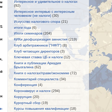
Интересное и удивительное о налогах
ом
(92)
ем
Интересное интервью с интересным
человеком (не налоги)
(30)
Искусство налогового спора
(21)
21
итоги года
(6)
Итоги семинаров
(204)
ах
КИКи деофшоризация амнистия
(219)
Клуб арбитражников ("НФП")
(8)
Клуб читающих директоров
(3)
Ключевая ставка ЦБ и налоги
(12)
я,
Книги и публикации Аркадия
Брызгалина
(62)
ей
Книги о налогах/праве/экономике
(72)
Комментарий специалиста
(34)
Конференция
(4)
Коронавирус и налоги
(294)
ых
Коррупция
(20)
Курортный сбор
(19)
e-
Курсы повышения квалификации
(18)