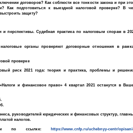
аключении договоров? Как соблюсти все тонкости закона и при эт
и? Как подготовиться к выездной налоговой проверке? В ч
 выстроить защиту?
ги и перспективы. Судебная практика по налоговым спорам в 20
 налоговые органы проверяют договорные отношения в рамк
говой проверке
овый риск 2021 года: теория и практика, проблемы и решени
 «Налоги и финансовое право» 4 квартал 2021 останутся в Ваш
.
уб.
неса, руководителей юридических и финансовых структур, главн
платой налогов.
ройти по ссылке:
https://www.cnfp.ru/uchebnyy-centr/opisani