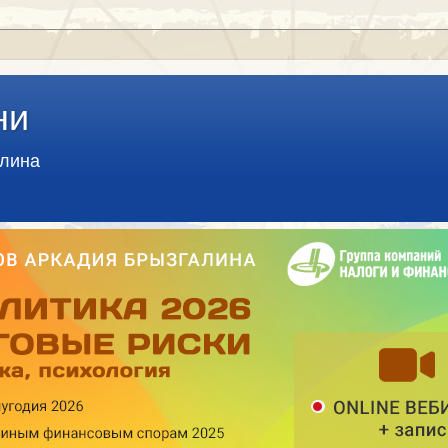
ни
алина