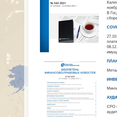
Кален
ноябр
В Гос
сбор
COVI
27.1
плат
08.12
имущ
ПЛАН
Метал
ИНВ
Минэ
АУД
СРО п
ауди