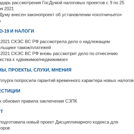
дарь рассмотрения ГосДумой налоговых проектов с 9 по 25
я 2021
Думу внесен законопроект об установлении «охотничьего»
а
D-19 И НАЛОГИ
0.2021 СКЭС ВС РФ рассмотрела дело о надлежащем
ельщике тамож/платежей
.2021 СКЭС ВС РФ вновь рассмотрит дело по отнесению
ества к «движимое/недвижимое»
Ы, ПРОЕКТЫ, СЛУХИ, МНЕНИЯ
лурги попросили гарантий временного характера новых налогов
ЕСТИЦИИ
к обновил правила заключения СЗПК
ИТ
одготовила новый проект Дисциплинарного кодекса для
торов