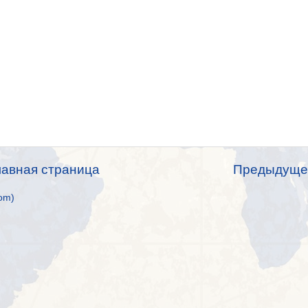
лавная страница
Предыдуще
om)