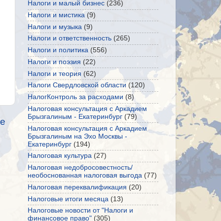
Налоги и малый бизнес
(236)
Налоги и мистика
(9)
Налоги и музыка
(9)
Налоги и ответственность
(265)
Налоги и политика
(556)
Налоги и поэзия
(22)
Налоги и теория
(62)
Налоги Свердловской области
(120)
НалогКонтроль за расходами
(8)
Налоговая консультация с Аркадием
Брызгалиным - Екатеринбург
(79)
е
Налоговая консультация с Аркадием
Брызгалиным на Эхо Москвы -
Екатеринбург
(194)
Налоговая культура
(27)
Налоговая недобросовестность/
необоснованная налоговая выгода
(77)
Налоговая переквалификация
(20)
Налоговые итоги месяца
(13)
Налоговые новости от "Налоги и
финансовое право"
(305)