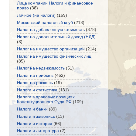
Лица компании Налоги и финансовое
право
(38)
Личное (не налоги)
(169)
Московский налоговый клуб
(213)
Налог на добавленную стоимость
(378)
Налог на дополнительный доход (НДД)
(3)
Налог на имущество организаций
(214)
Налог на имущество физических лиц
(85)
Налог на недвижимость
(51)
Налог на прибыль
(462)
Налог на роскошь
(19)
Налоги и статистика
(131)
Налоги в правовых позициях
Конституционного Суда РФ
(109)
Налоги и банки
(89)
Налоги и живопись
(13)
Налоги и история
(66)
Налоги и литература
(2)