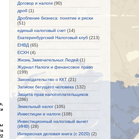
Договор и налоги
(90)
дроб
(1)
Дробление бизнеса: понятие и риски
(51)
единый налоговый счет
(14)
Екатеринбургский Налоговый клуб
(213)
ЕНВД
(65)
ЕСХН
(4)
Жизнь Замечательных Людей
(1)
Журнал Налоги и финансовое право
(199)
Законодательство о ККТ
(21)
Записки бегущего человека
(132)
Защита прав налогоплательщиков
(286)
х,
Земельный налог
(105)
ки
Инвестиции и налоги
(108)
Инвестиционный налоговый вычет
мы
(ИНВ)
(28)
та
Интересная деловая книга (с 2020)
(2)
22