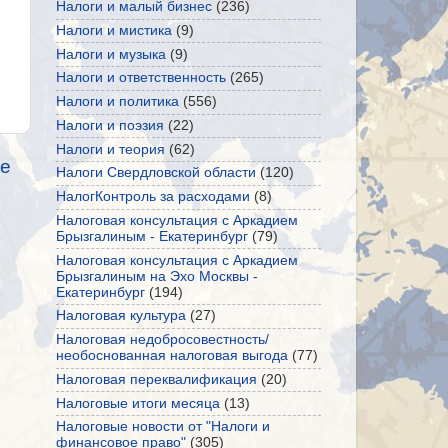
Налоги и малый бизнес
(236)
Налоги и мистика
(9)
Налоги и музыка
(9)
Налоги и ответственность
(265)
Налоги и политика
(556)
Налоги и поэзия
(22)
Налоги и теория
(62)
е
Налоги Свердловской области
(120)
НалогКонтроль за расходами
(8)
Налоговая консультация с Аркадием
Брызгалиным - Екатеринбург
(79)
Налоговая консультация с Аркадием
Брызгалиным на Эхо Москвы -
Екатеринбург
(194)
Налоговая культура
(27)
Налоговая недобросовестность/
необоснованная налоговая выгода
(77)
Налоговая переквалификация
(20)
Налоговые итоги месяца
(13)
Налоговые новости от "Налоги и
финансовое право"
(305)