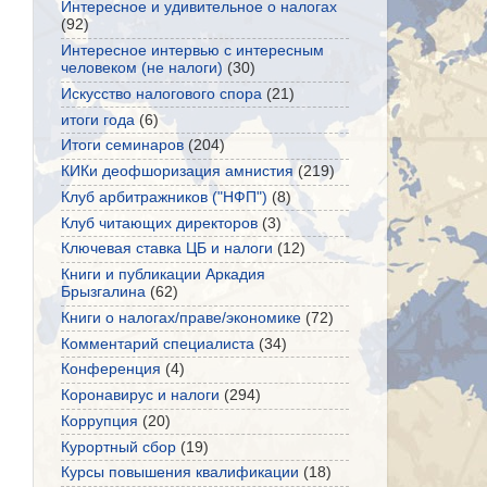
Интересное и удивительное о налогах
(92)
Интересное интервью с интересным
человеком (не налоги)
(30)
Искусство налогового спора
(21)
итоги года
(6)
Итоги семинаров
(204)
КИКи деофшоризация амнистия
(219)
Клуб арбитражников ("НФП")
(8)
Клуб читающих директоров
(3)
Ключевая ставка ЦБ и налоги
(12)
Книги и публикации Аркадия
Брызгалина
(62)
Книги о налогах/праве/экономике
(72)
Комментарий специалиста
(34)
Конференция
(4)
Коронавирус и налоги
(294)
Коррупция
(20)
Курортный сбор
(19)
Курсы повышения квалификации
(18)