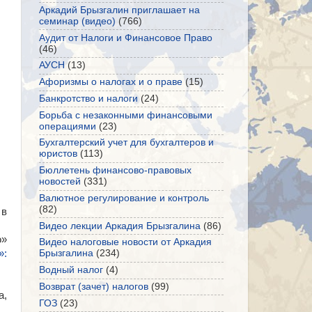
Аркадий Брызгалин приглашает на
семинар (видео)
(766)
Аудит от Налоги и Финансовое Право
(46)
АУСН
(13)
Афоризмы о налогах и о праве
(15)
Банкротство и налоги
(24)
Борьба с незаконными финансовыми
операциями
(23)
Бухгалтерский учет для бухгалтеров и
юристов
(113)
Бюллетень финансово-правовых
новостей
(331)
Валютное регулирование и контроль
(82)
 в
Видео лекции Аркадия Брызгалина
(86)
о»
Видео налоговые новости от Аркадия
»:
Брызгалина
(234)
Водный налог
(4)
Возврат (зачет) налогов
(99)
а,
ГОЗ
(23)