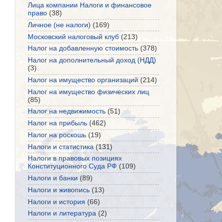
Лица компании Налоги и финансовое
право
(38)
Личное (не налоги)
(169)
Московский налоговый клуб
(213)
Налог на добавленную стоимость
(378)
Налог на дополнительный доход (НДД)
(3)
Налог на имущество организаций
(214)
Налог на имущество физических лиц
(85)
Налог на недвижимость
(51)
Налог на прибыль
(462)
Налог на роскошь
(19)
Налоги и статистика
(131)
Налоги в правовых позициях
Конституционного Суда РФ
(109)
Налоги и банки
(89)
Налоги и живопись
(13)
Налоги и история
(66)
Налоги и литература
(2)