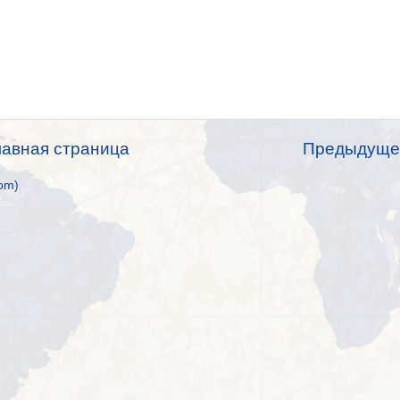
лавная страница
Предыдуще
om)