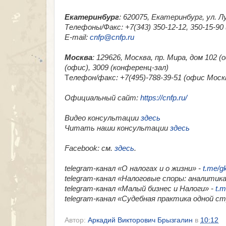
Екатеринбург
: 620075, Екатеринбург, ул. Л
Телефоны/Факс: +7(343) 350-12-12, 350-15-9
E-mail:
cnfp@cnfp.ru
Москва
: 129626, Москва, пр. Мира, дом 102 
(офис), 3009 (конференц-зал)
Т
елефон/факс: +7(495)-788-39-51 (офис Москв
Официальный сайт:
https://cnfp.ru/
Видео консультации
здесь
Читать наши консультации
здесь
Facebook
: см.
здесь
.
telegram-канал «О налогах и о жизни» -
t.me/g
telegram-канал «Налоговые споры: аналитика
telegram-канал «Малый бизнес и Налоги» -
t.m
telegram-канал «​Судебная практика одной с
Автор:
Аркадий Викторович Брызгалин
в
10:12