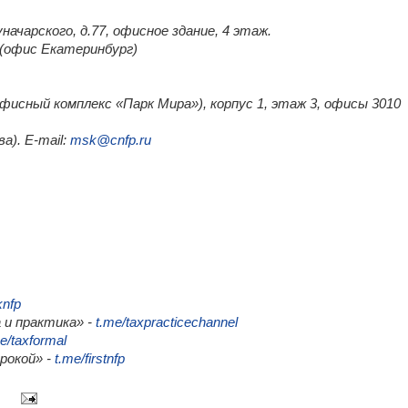
уначарского, д.77, офисное здание, 4 этаж.
0 (офис Екатеринбург)
(офисный комплекс «Парк Мира»), корпус 1, этаж 3, офисы 3010
а). E-mail:
msk@cnfp.ru
knfp
 и практика» -
t.me/taxpracticechannel
e/taxformal
трокой» -
t.me/firstnfp