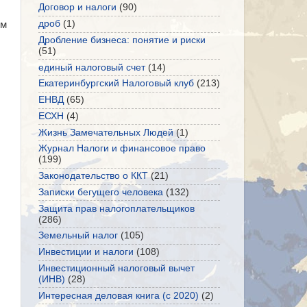
Договор и налоги
(90)
дроб
(1)
ям
Дробление бизнеса: понятие и риски
(51)
единый налоговый счет
(14)
Екатеринбургский Налоговый клуб
(213)
ЕНВД
(65)
ЕСХН
(4)
Жизнь Замечательных Людей
(1)
Журнал Налоги и финансовое право
(199)
Законодательство о ККТ
(21)
Записки бегущего человека
(132)
Защита прав налогоплательщиков
(286)
Земельный налог
(105)
Инвестиции и налоги
(108)
Инвестиционный налоговый вычет
(ИНВ)
(28)
Интересная деловая книга (с 2020)
(2)