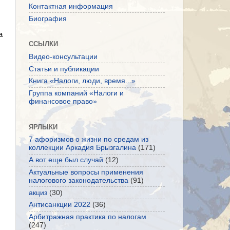
,
Контактная информация
Биография
а
ССЫЛКИ
Видео-консультации
Статьи и публикации
Книга «Налоги, люди, время...»
Группа компаний «Налоги и
финансовое право»
ЯРЛЫКИ
7 афоризмов о жизни по средам из
коллекции Аркадия Брызгалина
(171)
А вот еще был случай
(12)
Актуальные вопросы применения
налогового законодательства
(91)
акциз
(30)
Антисанкции 2022
(36)
Арбитражная практика по налогам
(247)