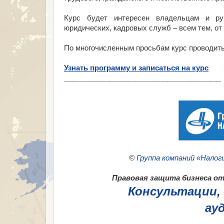
Курс будет интересен владельцам и рук
юридических, кадровых служб – всем тем, от
По многочисленным просьбам курс проводитьс
Узнать программу и записаться на курс
___________________________________________
©
Группа компаний «Налог
Правовая защита бизнеса от 
Консультации
,
ау