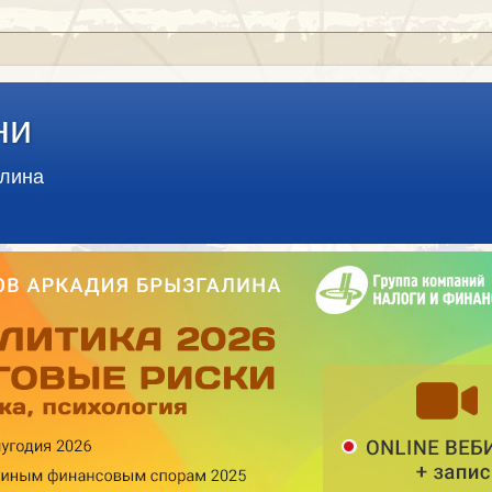
ни
алина