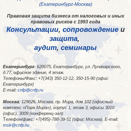
(Екатеринбург-Москва)
Правовая защита бизнеса от налоговых и иных
правовых рисков с 1993 года
Консультации
,
сопровождение
и
защита
,
аудит
,
семинары
Екатеринбург
: 620075, Екатеринбург, ул. Луначарского,
д.77, офисное здание, 4 этаж.
Телефоны/Факс: +7(343) 350-12-12, 350-15-90 (офис
Екатеринбург)
E-mail:
cnfp@cnfp.ru
Москва
: 129626, Москва, пр. Мира, дом 102 (офисный
комплекс «Парк Мира»), корпус 1, этаж 3, офисы 3010
(офис), 3009 (конференц-зал)
Т
елефон/факс: +7(495)-788-39-51 (офис Москва). E-mail:
msk@cnfp.ru