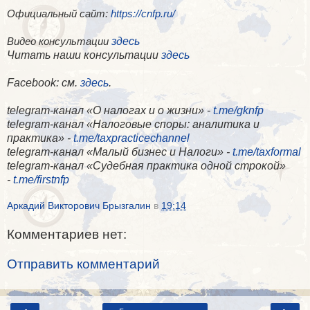
Официальный сайт:
https://cnfp.ru/
здесь
Видео консультации
Читать наши консультации
здесь
Facebook
: см.
здесь
.
telegram-канал «О налогах и о жизни» -
t.me/gknfp
telegram-канал «Налоговые споры: аналитика и
практика» -
t.me/taxpracticechannel
telegram-канал «Малый бизнес и Налоги» -
t.me/taxformal
telegram-канал «​Судебная практика одной строкой»
-
t.me/firstnfp
Аркадий Викторович Брызгалин
в
19:14
Комментариев нет:
Отправить комментарий