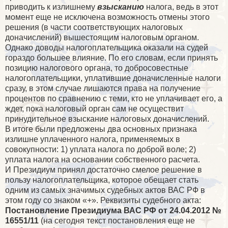
приводить к излишнему
взысканию
налога, ведь в этот
момент еще не исключена возможность отмены этого
решения (в части соответствующих налоговых
доначислений) вышестоящим налоговым органом.
Однако доводы налогоплательщика оказали на судей
гораздо большее влияние. По его словам, если принять
позицию налогового органа, то добросовестные
налогоплательщики, уплатившие доначисленные налоги
сразу, в этом случае лишаются права на получение
процентов по сравнению с теми, кто не уплачивает его, а
ждет, пока налоговый орган сам не осуществит
принудительное взыскание налоговых доначислений.
В итоге были предложены два основных признака
излишне уплаченного налога, применяемых в
совокупности: 1) уплата налога по доброй воле; 2)
уплата налога на основании собственного расчета.
И Президиум принял достаточно смелое решение в
пользу налогоплательщика, которое обещает стать
одним из самых значимых судебных актов ВАС РФ в
этом году со знаком «+». Реквизиты судебного акта:
Постановление Президиума ВАС РФ от 24.04.2012 №
16551/11
(на сегодня текст постановления еще не