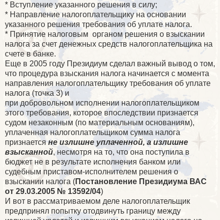
* Вступление указанного решения в силу;
* Направление налогоплательщику на основании
указанного решения требования об уплате налога.
* Принятие налоговым органом решения о взыскании
налога за счет денежных средств налогоплательщика на
счете в банке.
Еще в 2005 году Президиум сделал важный вывод о том,
что процедура взыскания налога начинается с момента
направления налогоплательщику требования об уплате
налога (точка 3) и
при добровольном исполнении налогоплательщиком
этого требования, которое впоследствии признается
судом незаконным (по материальным основаниям),
уплаченная налогоплательщиком сумма налога
признается
не излишне уплаченной, а излишне
взысканной
, несмотря на то, что она поступила в
бюджет не в результате исполнения банком или
судебным приставом-исполнителем решения о
взыскании налога (
Постановление Президиума ВАС
от 29.03.2005 № 13592/04
)
И вот в рассматриваемом деле налогоплательщик
предпринял попытку отодвинуть границу между