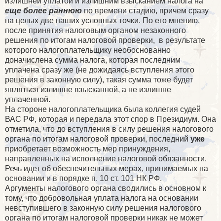
излишней уплатой и излишним взысканием налога на
еще более раннюю
по времени стадию, причем сразу
на целых две наших условных точки. По его мнению,
после принятия налоговым органом незаконного
решения по итогам налоговой проверки, в результате
которого налогоплательщику необоснованно
доначислена сумма налога, которая последним
уплачена сразу же (не дожидаясь вступления этого
решения в законную силу), такая сумма тоже будет
являться излишне взысканной, а не излишне
уплаченной.
На стороне налогоплательщика была коллегия судей
ВАС РФ, которая и передала этот спор в Президиум. Она
отметила, что до вступления в силу решения налогового
органа по итогам налоговой проверки, последний
уже
приобретает возможность мер принуждения,
направленных на исполнение налоговой обязанности.
Речь идет об обеспечительных мерах, принимаемых на
основании и в порядке п. 10 ст. 101 НК РФ.
Аргументы налогового органа сводились в основном к
тому, что добровольная уплата налога на основании
невступившего в законную силу решения налогового
органа по итогам налоговой проверки никак не может