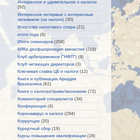
Интересное и удивительное о налогах
(92)
Интересное интервью с интересным
человеком (не налоги)
(30)
Искусство налогового спора
(21)
итоги года
(6)
Итоги семинаров
(204)
КИКи деофшоризация амнистия
(219)
Клуб арбитражников ("НФП")
(8)
Клуб читающих директоров
(3)
Ключевая ставка ЦБ и налоги
(12)
Книги и публикации Аркадия
Брызгалина
(62)
Книги о налогах/праве/экономике
(72)
Комментарий специалиста
(34)
Конференция
(4)
Коронавирус и налоги
(294)
Коррупция
(20)
Курортный сбор
(19)
Курсы повышения квалификации
(18)