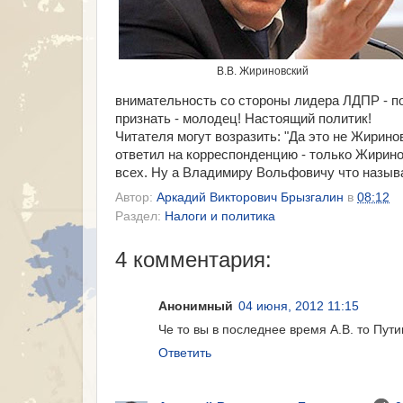
В.В. Жириновский
внимательность со стороны лидера ЛДПР - под
признать - молодец! Настоящий политик!
Читателя могут возразить: "Да это не Жириновс
ответил на корреспонденцию - только Жирино
всех. Ну а Владимиру Вольфовичу что называ
Автор:
Аркадий Викторович Брызгалин
в
08:12
Раздел:
Налоги и политика
4 комментария:
Анонимный
04 июня, 2012 11:15
Че то вы в последнее время А.В. то Пути
Ответить