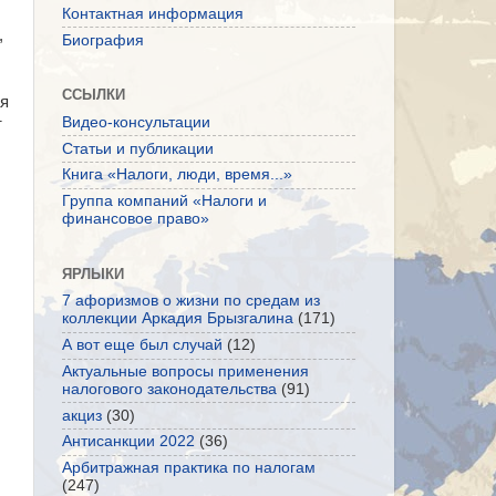
Контактная информация
,
Биография
ССЫЛКИ
ая
Видео-консультации
т
Статьи и публикации
Книга «Налоги, люди, время...»
Группа компаний «Налоги и
финансовое право»
ЯРЛЫКИ
7 афоризмов о жизни по средам из
коллекции Аркадия Брызгалина
(171)
А вот еще был случай
(12)
Актуальные вопросы применения
налогового законодательства
(91)
акциз
(30)
Антисанкции 2022
(36)
Арбитражная практика по налогам
(247)