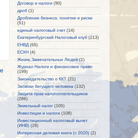
Договор и налоги
(90)
дроб
(1)
Дробление бизнеса: понятие и риски
(51)
единый налоговый счет
(14)
Екатеринбургский Налоговый клуб
(213)
ЕНВД
(65)
ЕСХН
(4)
Жизнь Замечательных Людей
(1)
Журнал Налоги и финансовое право
е
(199)
Законодательство о ККТ
(21)
Записки бегущего человека
(132)
Защита прав налогоплательщиков
(286)
Земельный налог
(105)
Инвестиции и налоги
(108)
Инвестиционный налоговый вычет
(ИНВ)
(28)
Интересная деловая книга (с 2020)
(2)