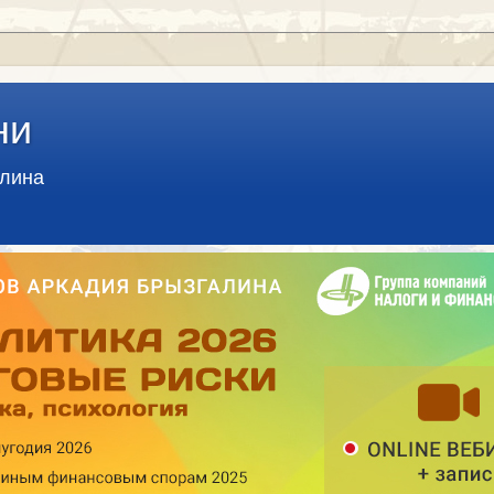
ни
алина