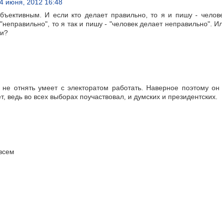
4 июня, 2012 16:48
бъективным. И если кто делает правильно, то я и пишу - челов
"неправильно", то я так и пишу - "человек делает неправильно". И
ти?
 не отнять умеет с электоратом работать. Наверное поэтому он
, ведь во всех выборах поучаствовал, и думских и президентских.
всем