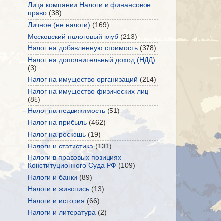
Лица компании Налоги и финансовое
право
(38)
Личное (не налоги)
(169)
Московский налоговый клуб
(213)
Налог на добавленную стоимость
(378)
Налог на дополнительный доход (НДД)
(3)
Налог на имущество организаций
(214)
Налог на имущество физических лиц
(85)
Налог на недвижимость
(51)
Налог на прибыль
(462)
Налог на роскошь
(19)
Налоги и статистика
(131)
Налоги в правовых позициях
Конституционного Суда РФ
(109)
Налоги и банки
(89)
Налоги и живопись
(13)
Налоги и история
(66)
Налоги и литература
(2)