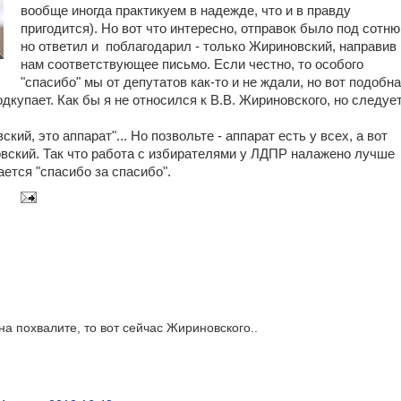
вообще иногда практикуем в надежде, что и в правду
пригодится). Но вот что интересно, отправок было под сотню
но ответил и поблагодарил - только Жириновский, направив
нам соответствующее письмо. Если честно, то особого
"спасибо" мы от депутатов как-то и не ждали, но вот подобн
купает. Как бы я не относился к В.В. Жириновского, но следуе
кий, это аппарат"... Но позвольте - аппарат есть у всех, а вот
вский. Так что работа с избирателями у ЛДПР налажено лучше
ется "спасибо за спасибо".
на похвалите, то вот сейчас Жириновского..