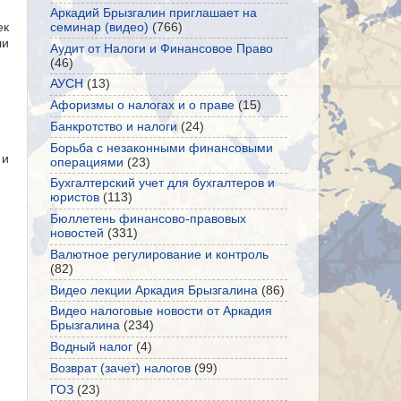
Аркадий Брызгалин приглашает на
семинар (видео)
(766)
ек
ли
Аудит от Налоги и Финансовое Право
(46)
АУСН
(13)
Афоризмы о налогах и о праве
(15)
Банкротство и налоги
(24)
Борьба с незаконными финансовыми
 и
операциями
(23)
Бухгалтерский учет для бухгалтеров и
юристов
(113)
Бюллетень финансово-правовых
новостей
(331)
Валютное регулирование и контроль
(82)
Видео лекции Аркадия Брызгалина
(86)
Видео налоговые новости от Аркадия
Брызгалина
(234)
Водный налог
(4)
Возврат (зачет) налогов
(99)
ГОЗ
(23)