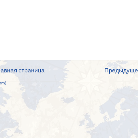
лавная страница
Предыдуще
om)