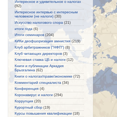
Интересное и удивительное о налогах
(92)
Интересное интервью с интересным
человеком (не налоги)
(30)
Искусство налогового спора
(21)
итоги года
(6)
Итоги семинаров
(204)
КИКи деофшоризация амнистия
(219)
Клуб арбитражников ("НФП")
(8)
Клуб читающих директоров
(3)
Ключевая ставка ЦБ и налоги
(12)
Книги и публикации Аркадия
Брызгалина
(62)
Книги о налогах/праве/экономике
(72)
Комментарий специалиста
(34)
Конференция
(4)
Коронавирус и налоги
(294)
Коррупция
(20)
Курортный сбор
(19)
Курсы повышения квалификации
(18)