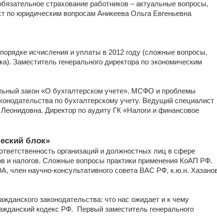
на обязательное страхование работников – актуальные вопросы,
ст по юридическим вопросам Аникеева Ольга Евгеньевна
 в порядке исчисления и уплаты в 2012 году (сложные вопросы,
ка). Заместитель генерального директора по экономическим
ральный закон «О бухгалтерском учете». МСФО и проблемы
конодательства по бухгалтерскому учету. Ведущий специалист
Леонидовна. Директор по аудиту ГК «Налоги и финансовое
ческий блок»
ая ответственность организаций и должностных лиц в сфере
в и налогов. Сложные вопросы практики применения КоАП РФ.
, член научно-консультативного совета ВАС РФ, к.ю.н. Хазано
гражданского законодательства: что нас ожидает и к чему
ражданский кодекс РФ. Первый заместитель генерального