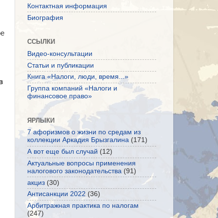
Контактная информация
Биография
ое
ССЫЛКИ
Видео-консультации
Статьи и публикации
Книга «Налоги, люди, время...»
в
Группа компаний «Налоги и
финансовое право»
ЯРЛЫКИ
7 афоризмов о жизни по средам из
коллекции Аркадия Брызгалина
(171)
А вот еще был случай
(12)
Актуальные вопросы применения
налогового законодательства
(91)
акциз
(30)
Антисанкции 2022
(36)
Арбитражная практика по налогам
(247)