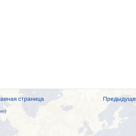
лавная страница
Предыдуще
om)