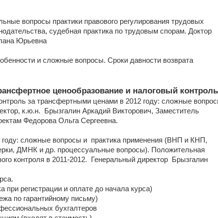
туальные вопросы практики правового регулирования трудовых
нодательства, судебная практика по трудовым спорам. Доктор
тлана Юрьевна
, особенности и сложные вопросы. Сроки давности возврата
 Трансфертное ценообразование и налоговый контроль
й контроль за трансфертными ценами в 2012 году: сложные вопро
ктор, к.ю.н. Брызгалин Аркадий Викторович, Заместитель
оектам Федорова Ольга Сергеевна.
011 году: сложные вопросы и практика применения (ВНП и КНП,
ерки, ДМНК и др. процессуальные вопросы). Положительная
вого контроля в 2011-2012. Генеральный директор Брызгалин
рса.
ка при регистрации и оплате до начала курса)
тежа по гарантийному письму)
фессиональных бухгалтеров