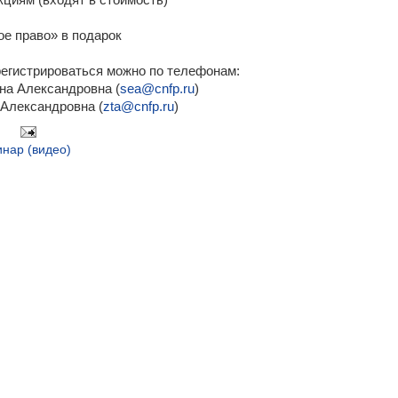
циям (входят в стоимость)
е право» в подарок
егистрироваться можно по телефонам:
ина Александровна (
sea@cnfp.ru
)
 Александровна (
zta@cnfp.ru
)
нар (видео)