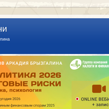
ни
алина