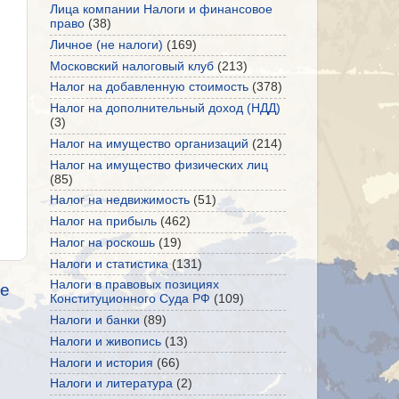
Лица компании Налоги и финансовое
право
(38)
Личное (не налоги)
(169)
Московский налоговый клуб
(213)
Налог на добавленную стоимость
(378)
Налог на дополнительный доход (НДД)
(3)
Налог на имущество организаций
(214)
Налог на имущество физических лиц
(85)
Налог на недвижимость
(51)
Налог на прибыль
(462)
Налог на роскошь
(19)
Налоги и статистика
(131)
Налоги в правовых позициях
е
Конституционного Суда РФ
(109)
Налоги и банки
(89)
Налоги и живопись
(13)
Налоги и история
(66)
Налоги и литература
(2)