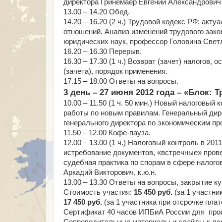
директора Гринемаер Евгений Александрович
13.00 – 14.20 Обед.
14.20 – 16.20 (2 ч.) Трудовой кодекс РФ: ак
отношений. Анализ изменений трудового зако
юридических наук, профессор Головина Све
16.20 – 16.30 Перерыв.
16.30 – 17.30 (1 ч.) Возврат (зачет) налогов
(зачета), порядок применения.
17.15 – 18.00 Ответы на вопросы.
3 день – 27 июня 2012 года – «Блок:
10.00 – 11.50 (1 ч. 50 мин.) Новый налоговы
работы по новым правилам. Генеральный дире
генерального директора по экономическим пр
11.50 – 12.00 Кофе-пауза.
12.00 – 13.00 (1 ч.) Налоговый контроль в 2
истребование документов, «встречные» пров
судебная практика по спорам в сфере налого
Аркадий Викторович, к.ю.н.
13.00 – 13.30 Ответы на вопросы, закрытие ку
Стоимость участия:
15 450 руб.
(за 1 участни
17 450 руб.
(за 1 участника при отсрочке пла
Сертификат 40 часов ИПБиА России для про