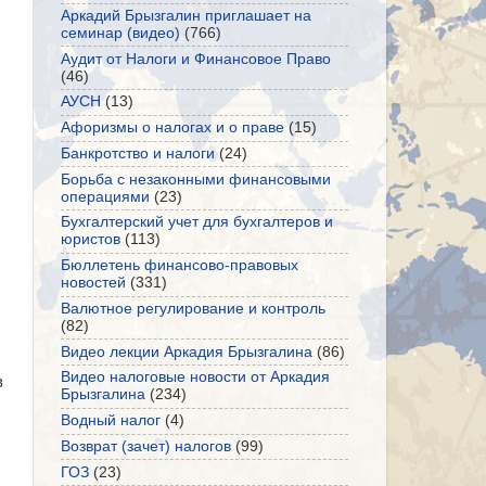
Аркадий Брызгалин приглашает на
семинар (видео)
(766)
Аудит от Налоги и Финансовое Право
(46)
АУСН
(13)
Афоризмы о налогах и о праве
(15)
Банкротство и налоги
(24)
Борьба с незаконными финансовыми
операциями
(23)
Бухгалтерский учет для бухгалтеров и
юристов
(113)
Бюллетень финансово-правовых
новостей
(331)
Валютное регулирование и контроль
(82)
Видео лекции Аркадия Брызгалина
(86)
Видео налоговые новости от Аркадия
в
Брызгалина
(234)
Водный налог
(4)
Возврат (зачет) налогов
(99)
ГОЗ
(23)