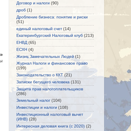
Договор и налоги
(90)
дроб
(1)
Дробление бизнеса: понятие и риски
(51)
единый налоговый счет
(14)
Екатеринбургский Налоговый клуб
(213)
ЕНВД
(65)
ЕСХН
(4)
»
Жизнь Замечательных Людей
(1)
сы
Журнал Налоги и финансовое право
(199)
Законодательство о ККТ
(21)
Записки бегущего человека
(131)
Защита прав налогоплательщиков
(286)
Земельный налог
(104)
Инвестиции и налоги
(108)
Инвестиционный налоговый вычет
(ИНВ)
(28)
Интересная деловая книга (с 2020)
(2)