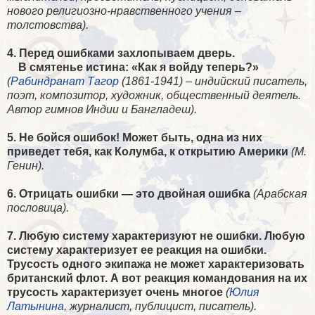
нового религиозно-нравственного учения –
толстовства).
4. Перед ошибками захлопываем дверь.
В смятенье истина: «Как я войду теперь?»
(
Рабиндранат Тагор
(1861-1941) – индийский писатель,
поэт, композитор, художник, общественный деятель.
Автор гимнов Индии и Бангладеш).
5. Не бойся ошибок! Может быть, одна из них
приведет тебя, как Колумба, к открытию Америки
(М.
Генин).
6. Отрицать ошибки — это двойная ошибка
(Арабская
пословица).
7. Любую систему характеризуют не ошибки. Любую
систему характеризует ее реакция на ошибки.
Трусость одного экипажа не может характеризовать
британский флот. А вот реакция командования на их
трусость характеризует очень многое
(
Юлия
Латынина
, журналист, публицист, писатель).