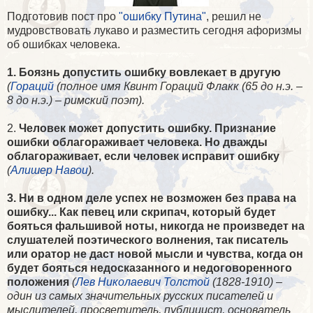
Подготовив пост про
"ошибку Путина"
, решил не
мудровствовать лукаво и разместить сегодня афоризмы
об ошибках человека.
1. Боязнь допустить ошибку вовлекает в другую
(
Гораций
(полное имя Квинт Гораций Флакк (65 до н.э. –
8 до н.э.) – римский поэт).
2.
Человек может допустить ошибку. Признание
ошибки облагораживает человека. Но дважды
облагораживает, если человек исправит ошибку
(
Алишер Навои
).
3. Ни в одном деле успех не возможен без права на
ошибку... Как певец или скрипач, который будет
бояться фальшивой ноты, никогда не произведет на
слушателей поэтического волнения, так писатель
или оратор не даст новой мысли и чувства, когда он
будет бояться недосказанного и недоговоренного
положения
(
Лев Николаевич Толстой
(1828-1910) –
один из самых значительных русских писателей и
мыслителей, просветитель, публицист, основатель