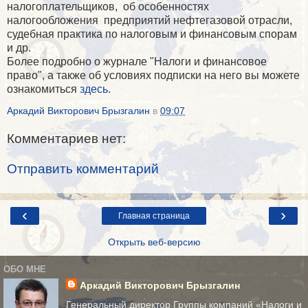
налогоплательщиков, об особенностях
налогообложения предприятий нефтегазовой отрасли,
судебная практика по налоговым и финансовым спорам
и др.
Более подробно о журнале "Налоги и финансовое
право", а также об условиях подписки на него вы можете
ознакомиться
здесь
.
Аркадий Викторович Брызгалин
в
09:07
Комментариев нет:
Отправить комментарий
‹
›
Главная страница
Открыть веб-версию
ОБО МНЕ
Аркадий Викторович Брызгалин
Генеральный директор Группы компаний «Налоги и