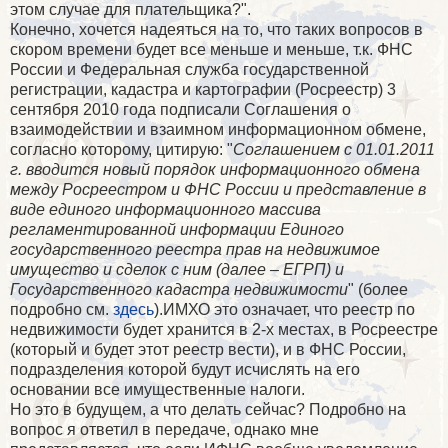
этом случае для плательщика?".
Конечно, хочется надеяться на то, что таких вопросов в
скором времени будет все меньше и меньше, т.к. ФНС
России и Федеральная служба государственной
регистрации, кадастра и картографии (Росреестр) 3
сентября 2010 года подписали Соглашения о
взаимодействии и взаимном информационном обмене,
согласно которому, цитирую: "
Соглашением с 01.01.2011
г. вводится новый порядок информационного обмена
между Росреестром и ФНС России и представление в
виде единого информационного массива
регламентированной информации Единого
государственного реестра прав на недвижимое
имущество и сделок с ним (далее – ЕГРП) и
Государственного кадастра недвижимости
" (более
подробно см.
здесь
).ИМХО это означает, что реестр по
недвижимости будет хранится в 2-х местах, в Росреестре
(который и будет этот реестр вести), и в ФНС России,
подразделения которой будут исчислять на его
основании все имущественные налоги.
Но это в будущем, а что делать сейчас? Подробно на
вопрос я ответил в передаче, однако мне