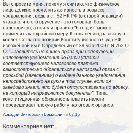
Вы спросите меня, почему я считаю, что физическое
лицо должно проявлять активность в розыске
уведомления, ведь в ст. 52 НК РФ (в старой редакции)
указано, что его вручение - это головная боль
налоговиков, а почту и правило "6-го дня" можно
применять как крайнюю меру. К сожалению, разочарую
коллег. Согласно позиции Конституционного Суда РФ,
изложенной им в Определении от 28 мая 2009 г. N 763-О-
О: "...
заявитель не лишен права при неполучении
налогового уведомления до даты уплаты
соответствующего налогового платежа
самостоятельно обратиться в налоговый орган с
просьбой (заявлением) о выдаче данного уведомления
непосредственно на руки в том случае, если он
заведомо знает, что будет отсутствовать по адресу,
на который направляются документы".
Типа,
конституционная обязанность платить налоги
перевешивает плохую работу налоговых органов.
Аркадий Викторович Брызгалин
в
07:15
Комментариев нет: