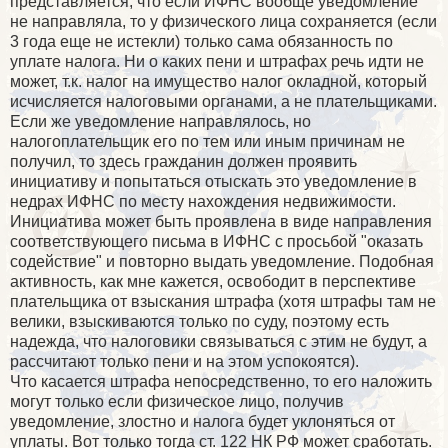
представляется, что если ИФНС вообще уведомление
не направляла, то у физического лица сохраняется (если
3 года еще не истекли) только сама обязанность по
уплате налога. Ни о каких пени и штрафах речь идти не
может, т.к. налог на имущество налог окладной, который
исчисляется налоговыми органами, а не плательщиками.
Если же уведомление направлялось, но
налогоплательщик его по тем или иным причинам не
получил, то здесь гражданин должен проявить
инициативу и попытаться отыскать это уведомление в
недрах ИФНС по месту нахождения недвижимости.
Инициатива может быть проявлена в виде направления
соответствующего письма в ИФНС с просьбой "оказать
содействие" и повторно выдать уведомление. Подобная
активность, как мне кажется, освободит в перспективе
плательщика от взыскания штрафа (хотя штрафы там не
велики, взыскиваются только по суду, поэтому есть
надежда, что налоговики связываться с этим не будут, а
рассчитают только пени и на этом успокоятся).
Что касается штрафа непосредственно, то его наложить
могут только если физическое лицо, получив
уведомление, злостно и налога будет уклоняться от
уплаты. Вот только тогда ст. 122 НК РФ может сработать.