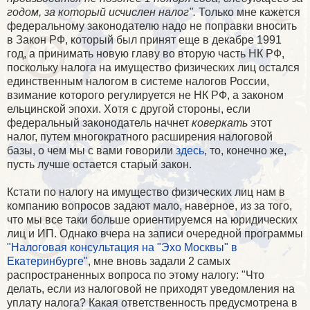
годом, за который исчислен налог".
Только мне кажется
федеральному законодателю надо не поправки вносить
в Закон РФ, который был принят еще в декабре 1991
год, а принимать новую главу во вторую часть НК РФ,
поскольку налога на имущество физических лиц остался
единственным налогом в системе налогов России,
взимание которого регулируется не НК РФ, а законом
ельцинской эпохи. Хотя с другой стороны, если
федеральный законодатель начнет
коверкать
этот
налог, путем многократного расширения налоговой
базы, о чем мы с вами говорили
здесь
, то, конечно же,
пусть лучше остается старый закон.
Кстати по налогу на имущество физических лиц нам в
компанию вопросов задают мало, наверное, из за того,
что мы все таки больше ориентируемся на юридических
лиц и ИП. Однако вчера на записи очередной программы
"Налоговая консультация на "Эхо Москвы" в
Екатеринбурге"
, мне вновь задали 2 самых
распространенных вопроса по этому налогу: "Что
делать, если из налоговой не приходят уведомления на
уплату налога? Какая ответственность предусмотрена в