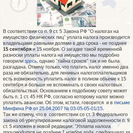
В соответствии со п. 9 ст. 5 Закона РФ "О налогах на
имущество физических лиц" уплата налога производится
владельцами равными долями в два срока - не позднее
15 сентября
и 15 ноября. О загадке такой временной
разноски уплаты налога на имущество мы подробно
говорили
здесь
, однако "тайна сроков" так и не была
разгадана. Отмечу только, что платить налог именно два
раза не обязательно, для ленивых налогоплательщиков
есть возможность уплатить налог в полном объеме к 15
сентября и больше не вспоминать о своих налоговых
обязательствах. Основанием к подобному совету может
быть п. 1 ст. 45 НК РФ, согласно которому налог можно
уплатить авансом. Об этом, кстати, говорится и в
письме
Минфина РФ от 25.04.2007 № 03-05-05-01/15
.
Так же отмечу, что в соответствии со ст. 3 Федерального
закона об урегулировании налоговой задолженности п. 9
ст. 5 изложен в новой редакции:
"Уплата налога
производится не позднее 1 ноября года, следующего за