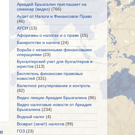
Аркадий Брызгалин приглашает на
семинар (видео)
(766)
Аудит от Налоги и Финансовое Право
(46)
АУСН
(13)
Афоризмы о налогах и о праве
(15)
Банкротство и налоги
(24)
Борьба с незаконными финансовыми
операциями
(23)
Бухгалтерский учет для бухгалтеров и
юристов
(113)
Бюллетень финансово-правовых
новостей
(331)
Валютное регулирование и контроль
(82)
Видео лекции Аркадия Брызгалина
(86)
Видео налоговые новости от Аркадия
Брызгалина
(234)
Водный налог
(4)
Возврат (зачет) налогов
(99)
е
ГОЗ
(23)