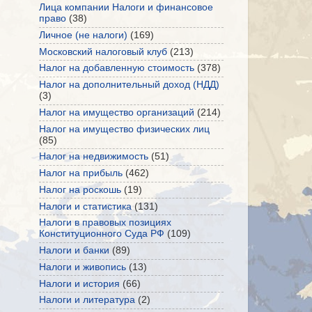
Лица компании Налоги и финансовое
право
(38)
Личное (не налоги)
(169)
Московский налоговый клуб
(213)
Налог на добавленную стоимость
(378)
Налог на дополнительный доход (НДД)
(3)
Налог на имущество организаций
(214)
Налог на имущество физических лиц
(85)
Налог на недвижимость
(51)
Налог на прибыль
(462)
Налог на роскошь
(19)
Налоги и статистика
(131)
Налоги в правовых позициях
Конституционного Суда РФ
(109)
Налоги и банки
(89)
Налоги и живопись
(13)
Налоги и история
(66)
Налоги и литература
(2)