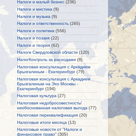
Налоги и малый бизнес
(236)
Налоги и мистика
(9)
Налоги и музыка
(9)
Налоги и ответственность
(265)
Налоги и политика
(556)
Налоги и поэзия
(22)
Налоги и теория
(62)
Налоги Свердловской области
(120)
НалогКонтроль за расходами
(8)
Налоговая консультация с Аркадием
Брызгалиным - Екатеринбург
(79)
Налоговая консультация с Аркадием
Брызгалиным на Эхо Москвы -
Екатеринбург
(194)
Налоговая культура
(27)
Налоговая недобросовестность/
необоснованная налоговая выгода
(77)
Налоговая переквалификация
(20)
Налоговые итоги месяца
(13)
Налоговые новости от "Налоги и
финансовое право"
(305)