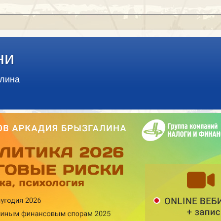
ни
алина