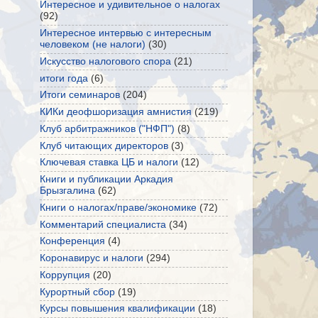
Интересное и удивительное о налогах
(92)
Интересное интервью с интересным
человеком (не налоги)
(30)
Искусство налогового спора
(21)
итоги года
(6)
Итоги семинаров
(204)
КИКи деофшоризация амнистия
(219)
Клуб арбитражников ("НФП")
(8)
Клуб читающих директоров
(3)
Ключевая ставка ЦБ и налоги
(12)
Книги и публикации Аркадия
Брызгалина
(62)
Книги о налогах/праве/экономике
(72)
Комментарий специалиста
(34)
Конференция
(4)
Коронавирус и налоги
(294)
Коррупция
(20)
Курортный сбор
(19)
Курсы повышения квалификации
(18)