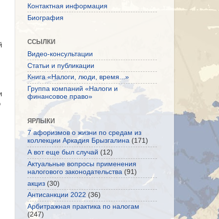
Контактная информация
Биография
ССЫЛКИ
й
Видео-консультации
Статьи и публикации
Книга «Налоги, люди, время...»
Группа компаний «Налоги и
и
финансовое право»
о
ЯРЛЫКИ
7 афоризмов о жизни по средам из
коллекции Аркадия Брызгалина
(171)
А вот еще был случай
(12)
Актуальные вопросы применения
налогового законодательства
(91)
акциз
(30)
Антисанкции 2022
(36)
Арбитражная практика по налогам
(247)