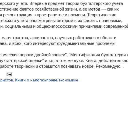
ерского учета. Впервые предмет теории бухгалтерского учета
стижение фактов хозяйственной жизни, а ее метод — как их
я реконструкция в пространстве и времени. Теоретические
ерского учета рассмотрены автором в их связи с правовыми,
и, социальными и общефилософскими принципами современно
 магистрантов, аспирантов, научных работников в области
рава, и всех, кого интересуют фундаментальные проблемы
логические пороки двойной записи", "Мистификация бухгалтерии 
хгалтерской оценки" и т.д. в том же духе. Книга, действительн
 работе творчески и стремится познавать новое. Рекомендую...
юристов
,
Книги о налогах/праве/экономике