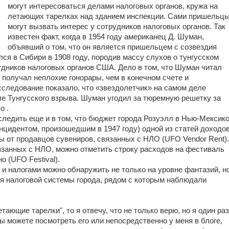
могут интересоваться делами налоговых органов, кружа на
летающих тарелках над зданием инспекции. Сами пришельц
могут вызвать интерес у сотрудников налоговых органов. Так
известен факт, когда в 1954 году американец Д. Шуман,
объявший о том, что он является пришельцем с созвездия
лся в Сибири в 1908 году, породив массу слухов о тунгусском
удников налоговых органов США. Дело в том, что Шуман читал
о получал неплохие гонорары, чем в конечном счете и
следование показало, что «звездолетчик» на самом деле
осле Тунгусского взрыва. Шуман угодил за тюремную решетку за
о .
ледить еще и в том, что бюджет города Розуэлл в Нью-Мексик
инцидентом, произошедшим в 1947 году) одной из статей доходо
 от продавцов сувениров, связанных с НЛО (UFO Vendor Rent).
язанных с НЛО, можно отметить строку расходов на фестиваль
 (UFO Festival).
и налогами можно обнаружить не только на уровне фантазий, н
ля налоговой системы города, рядом с которым наблюдали
тающие тарелки", то я отвечу, что не только верю, но я один раз
ы можете посмотреть его или непосредственно у меня в блоге,