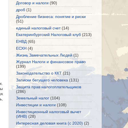
Договор и налоги
(90)
дроб
(1)
Дробление бизнеса: понятие и риски
(51)
единый налоговый счет
(14)
Екатеринбургский Налоговый клуб
(213)
ЕНВД
(65)
ЕСХН
(4)
Жизнь Замечательных Людей
(1)
Журнал Налоги и финансовое право
(199)
Законодательство о ККТ
(21)
Записки бегущего человека
(131)
х.
Защита прав налогоплательщиков
бы
(286)
ук
Земельный налог
(104)
ь,
Инвестиции и налоги
(108)
Инвестиционный налоговый вычет
(ИНВ)
(28)
Интересная деловая книга (с 2020)
(2)