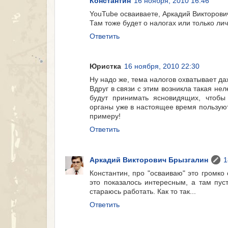
Константин
16 ноября, 2010 16:46
YouTube осваиваете, Аркадий Викторови
Там тоже будет о налогах или только ли
Ответить
Юристка
16 ноября, 2010 22:30
Ну надо же, тема налогов охватывает д
Вдруг в связи с этим возникла такая нел
будут принимать ясновидящих, чтобы
органы уже в настоящее время пользуют
примеру!
Ответить
Аркадий Викторович Брызгалин
1
Константин, про "осваиваю" это громко
это показалось интересным, а там пуст
стараюсь работать. Как то так...
Ответить