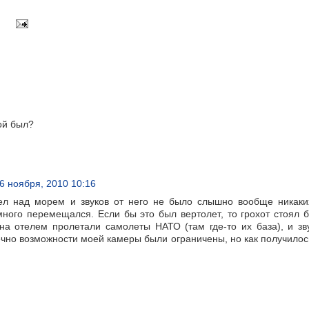
кой был?
6 ноября, 2010 10:16
сел над морем и звуков от него не было слышно вообще никаки
много перемещался. Если бы это был вертолет, то грохот стоял 
а отелем пролетали самолеты НАТО (там где-то их база), и зв
чно возможности моей камеры были ограничены, но как получилос