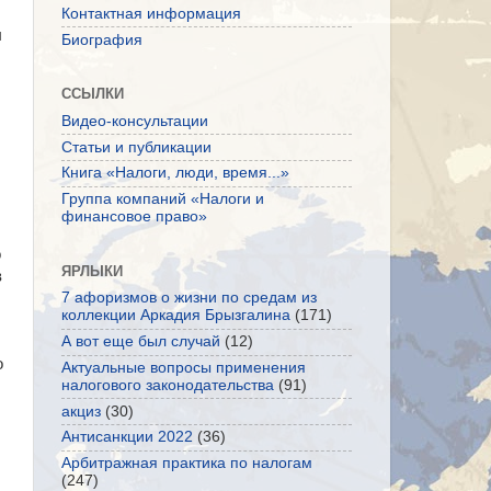
Контактная информация
ы
Биография
ССЫЛКИ
Видео-консультации
Статьи и публикации
Книга «Налоги, люди, время...»
Группа компаний «Налоги и
финансовое право»
о
ЯРЛЫКИ
в
7 афоризмов о жизни по средам из
коллекции Аркадия Брызгалина
(171)
А вот еще был случай
(12)
о
Актуальные вопросы применения
налогового законодательства
(91)
акциз
(30)
Антисанкции 2022
(36)
Арбитражная практика по налогам
(247)