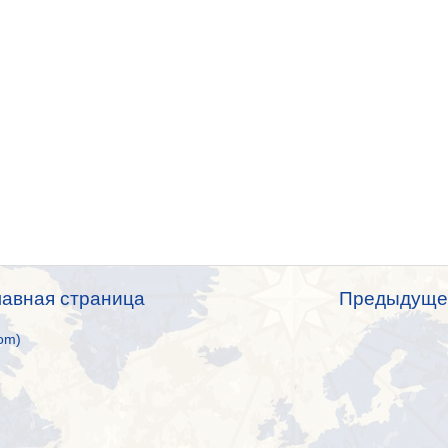
лавная страница
Предыдуще
om)