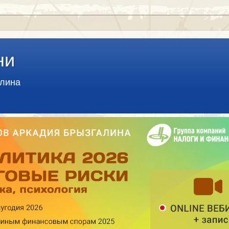
ни
алина