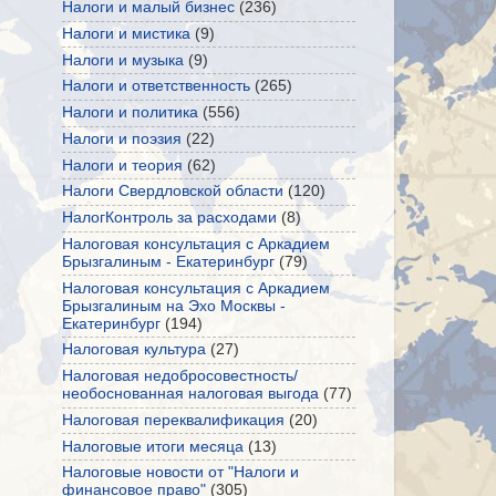
Налоги и малый бизнес
(236)
Налоги и мистика
(9)
Налоги и музыка
(9)
Налоги и ответственность
(265)
Налоги и политика
(556)
Налоги и поэзия
(22)
Налоги и теория
(62)
Налоги Свердловской области
(120)
НалогКонтроль за расходами
(8)
Налоговая консультация с Аркадием
Брызгалиным - Екатеринбург
(79)
Налоговая консультация с Аркадием
Брызгалиным на Эхо Москвы -
Екатеринбург
(194)
Налоговая культура
(27)
Налоговая недобросовестность/
необоснованная налоговая выгода
(77)
Налоговая переквалификация
(20)
Налоговые итоги месяца
(13)
Налоговые новости от "Налоги и
финансовое право"
(305)