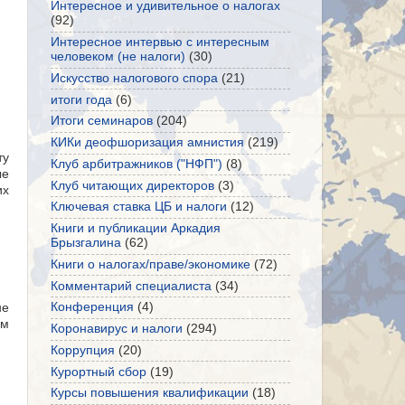
Интересное и удивительное о налогах
(92)
Интересное интервью с интересным
человеком (не налоги)
(30)
Искусство налогового спора
(21)
итоги года
(6)
Итоги семинаров
(204)
КИКи деофшоризация амнистия
(219)
ту
Клуб арбитражников ("НФП")
(8)
ые
Клуб читающих директоров
(3)
их
Ключевая ставка ЦБ и налоги
(12)
Книги и публикации Аркадия
Брызгалина
(62)
Книги о налогах/праве/экономике
(72)
Комментарий специалиста
(34)
Конференция
(4)
не
им
Коронавирус и налоги
(294)
Коррупция
(20)
Курортный сбор
(19)
Курсы повышения квалификации
(18)