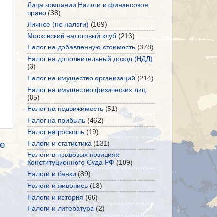
Лица компании Налоги и финансовое
право
(38)
Личное (не налоги)
(169)
Московский налоговый клуб
(213)
Налог на добавленную стоимость
(378)
Налог на дополнительный доход (НДД)
(3)
Налог на имущество организаций
(214)
Налог на имущество физических лиц
(85)
Налог на недвижимость
(51)
Налог на прибыль
(462)
Налог на роскошь
(19)
е
Налоги и статистика
(131)
Налоги в правовых позициях
Конституционного Суда РФ
(109)
Налоги и банки
(89)
Налоги и живопись
(13)
Налоги и история
(66)
Налоги и литература
(2)