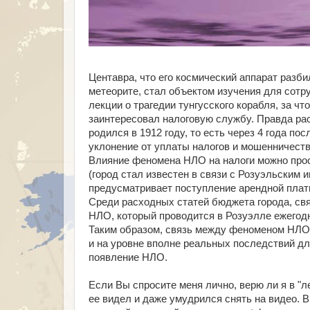
Центавра, что его космический аппарат разби
метеорите, стал объектом изучения для сотр
лекции о трагедии тунгусского корабля, за чт
заинтересовал налоговую службу. Правда рас
родился в 1912 году, то есть через 4 года п
уклонение от уплаты налогов и мошенничеств
Влияние феномена НЛО на налоги можно прос
(город стал известен в связи с Розуэльским 
предусматривает поступление арендной платы
Среди расходных статей бюджета города, св
НЛО, который проводится в Розуэлле ежегодно
Таким образом, связь между феноменом НЛО 
и на уровне вполне реальных последствий д
появление НЛО.
Если Вы спросите меня лично, верю ли я в "ле
ее видел и даже умудрился снять на видео. В