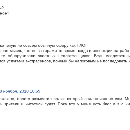
ч?
чное?
аже такую не совсем обычную сферу как НЛО!
епая мысль, что не за горами то время, когда в инспекции на рабо
 те обнаруживали злостных неплательщиков. Ведь следственн
ся услугами экстрасенсов, почему бы налоговым не последовать 
8 ноября, 2010 10:59
 сказано, просто разместил ролик, который снял нечаянно сам. М
ь зрители и читатели судят. Пока что у меня есть блог и я с н