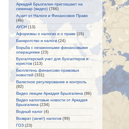
Аркадий Брызгалин приглашает на
семинар (видео)
(766)
Аудит от Налоги и Финансовое Право
(46)
АУСН
(13)
Афоризмы о налогах и о праве
(15)
Банкротство и налоги
(24)
Борьба с незаконными финансовыми
операциями
(23)
Бухгалтерский учет для бухгалтеров и
юристов
(113)
Бюллетень финансово-правовых
новостей
(331)
Валютное регулирование и контроль
(82)
Видео лекции Аркадия Брызгалина
(86)
Видео налоговые новости от Аркадия
Брызгалина
(234)
Водный налог
(4)
Возврат (зачет) налогов
(99)
ГОЗ
(23)