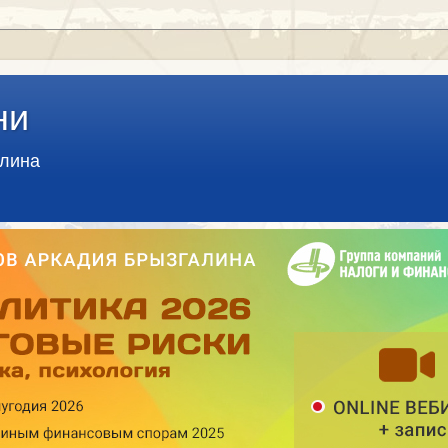
ни
алина