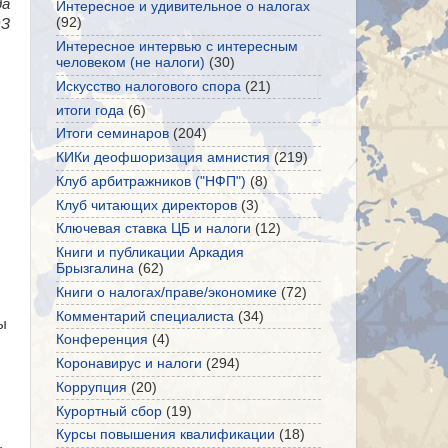
да
Интересное и удивительное о налогах
(92)
ОЗ
Интересное интервью с интересным
человеком (не налоги)
(30)
Искусство налогового спора
(21)
итоги года
(6)
Итоги семинаров
(204)
КИКи деофшоризация амнистия
(219)
Клуб арбитражников ("НФП")
(8)
Клуб читающих директоров
(3)
Ключевая ставка ЦБ и налоги
(12)
Книги и публикации Аркадия
Брызгалина
(62)
Книги о налогах/праве/экономике
(72)
Комментарий специалиста
(34)
ы
Конференция
(4)
Коронавирус и налоги
(294)
Коррупция
(20)
Курортный сбор
(19)
Курсы повышения квалификации
(18)
,