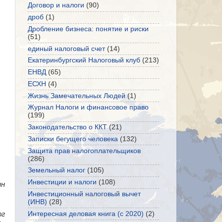
Договор и налоги
(90)
дроб
(1)
Дробление бизнеса: понятие и риски
(51)
единый налоговый счет
(14)
Екатеринбургский Налоговый клуб
(213)
ЕНВД
(65)
ЕСХН
(4)
Жизнь Замечательных Людей
(1)
Журнал Налоги и финансовое право
(199)
Законодательство о ККТ
(21)
Записки бегущего человека
(132)
Защита прав налогоплательщиков
(286)
Земельный налог
(105)
Инвестиции и налоги
(108)
ин
Инвестиционный налоговый вычет
(ИНВ)
(28)
Интересная деловая книга (с 2020)
(2)
рг