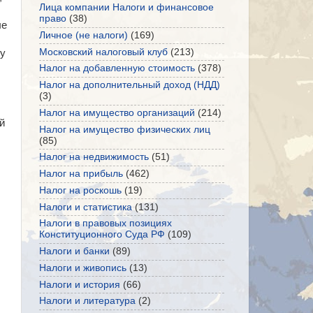
Лица компании Налоги и финансовое
право
(38)
ые
Личное (не налоги)
(169)
Московский налоговый клуб
(213)
гу
Налог на добавленную стоимость
(378)
Налог на дополнительный доход (НДД)
(3)
Налог на имущество организаций
(214)
й
Налог на имущество физических лиц
(85)
Налог на недвижимость
(51)
Налог на прибыль
(462)
Налог на роскошь
(19)
Налоги и статистика
(131)
Налоги в правовых позициях
Конституционного Суда РФ
(109)
Налоги и банки
(89)
Налоги и живопись
(13)
Налоги и история
(66)
Налоги и литература
(2)