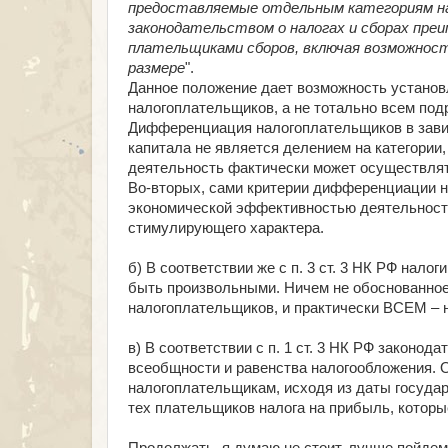
предоставляемые отдельным категориям н
законодательством о налогах и сборах пре
плательщиками сборов, включая возможность
размере
".
Данное положение дает возможность установ
налогоплательщиков, а не тотально всем под
Дифференциация налогоплательщиков в завис
капитала не является делением на категории
деятельность фактически может осуществлят
Во-вторых, сами критерии дифференциации н
экономической эффективностью деятельности
стимулирующего характера.
б) В соответствии же с п. 3 ст. 3 НК РФ нало
быть произвольными. Ничем не обоснованное
налогоплательщиков, и практически ВСЕМ – 
в) В соответствии с п. 1 ст. 3 НК РФ законод
всеобщности и равенства налогообложения. 
налогоплательщикам, исходя из даты государ
тех плательщиков налога на прибыль, которые