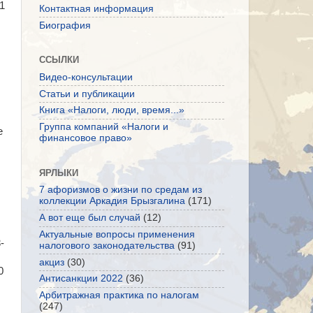
1
Контактная информация
Биография
ССЫЛКИ
Видео-консультации
Статьи и публикации
Книга «Налоги, люди, время...»
Группа компаний «Налоги и
е
финансовое право»
ЯРЛЫКИ
7 афоризмов о жизни по средам из
коллекции Аркадия Брызгалина
(171)
А вот еще был случай
(12)
Актуальные вопросы применения
-
налогового законодательства
(91)
акциз
(30)
0
Антисанкции 2022
(36)
Арбитражная практика по налогам
(247)