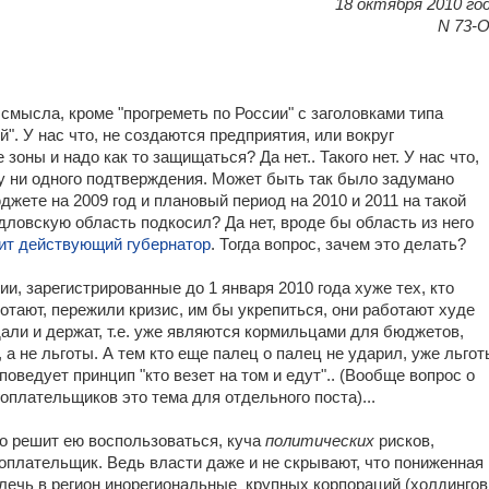
18 октября 2010 го
N 73-
о смысла, кроме "прогреметь по России" с заголовками типа
. У нас что, не создаются предприятия, или вокруг
ны и надо как то защищаться? Да нет.. Такого нет. У нас что,
му ни одного подтверждения. Может быть так было задумано
жете на 2009 год и плановый период на 2010 и 2011 на такой
дловскую область подкосил? Да нет, вроде бы область из него
рит действующий губернатор
. Тогда вопрос, зачем это делать?
ии, зарегистрированные до 1 января 2010 года хуже тех, кто
отают, пережили кризис, им бы укрепиться, они работают худе
дали и держат, т.е. уже являются кормильцами для бюджетов,
 а не льготы. А тем кто еще палец о палец не ударил, уже льгот
оведует принцип "кто везет на том и едут".. (Вообще вопрос о
оплательщиков это тема для отдельного поста)...
кто решит ею воспользоваться, куча
политических
рисков,
оплательщик. Ведь власти даже и не скрывают, что пониженная
влечь в регион инорегиональные крупных корпораций (холдингов