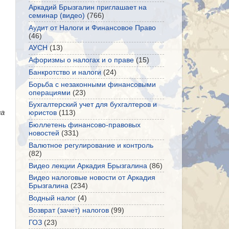
Аркадий Брызгалин приглашает на
семинар (видео)
(766)
Аудит от Налоги и Финансовое Право
(46)
АУСН
(13)
Афоризмы о налогах и о праве
(15)
Банкротство и налоги
(24)
Борьба с незаконными финансовыми
операциями
(23)
Бухгалтерский учет для бухгалтеров и
га
юристов
(113)
Бюллетень финансово-правовых
новостей
(331)
Валютное регулирование и контроль
(82)
Видео лекции Аркадия Брызгалина
(86)
Видео налоговые новости от Аркадия
Брызгалина
(234)
Водный налог
(4)
Возврат (зачет) налогов
(99)
ГОЗ
(23)