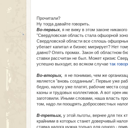
Прочитали?
Ну тогда давайте говорить.
Во-первых
, я не вижу в этом законе никаког
"Свердловская область стала офшорной зоной"
Свердловской области все сплошь офшорные зо
убегает капитал и бизнес мигрирует? Нет то
давно? Опять промах. Закон об областном бюд
ставки рассчитан не был. Может кризис Свер
успешно выходит, во всяком случае
так гово
Во-вторых,
я не понимаю, чем же организац
является "вновь созданным". Первые уже раб
бедно, налогу уже платят, рабочие места соз
казны и трудовых коллективов. А вот хрен им,
заготовили. Иными словами, наша власть проп
том, надо ли поощрять добросовестных налог
В-третьих,
у этой льготы, вернее для тех 
крайними в которых станет доверчивый налог
ставка налога нужна только для одного - при