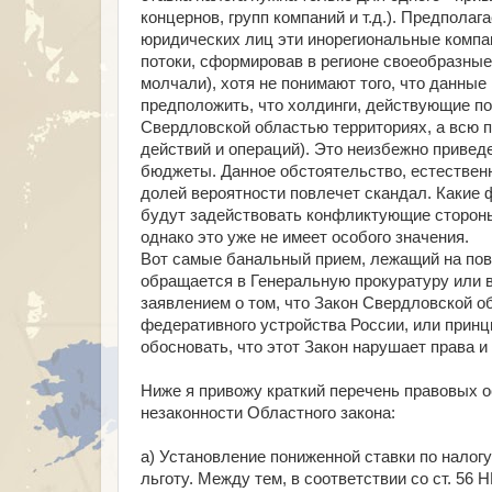
концернов, групп компаний и т.д.). Предпола
юридических лиц эти инорегиональные компа
потоки, сформировав в регионе своеобразные
молчали), хотя не понимают того, что данны
предположить, что холдинги, действующие по
Свердловской областью территориях, а всю 
действий и операций). Это неизбежно привед
бюджеты. Данное обстоятельство, естествен
долей вероятности повлечет скандал. Какие 
будут задействовать конфликтующие стороны
однако это уже не имеет особого значения.
Вот самые банальный прием, лежащий на пове
обращается в Генеральную прокуратуру или 
заявлением о том, что Закон Свердловской о
федеративного устройства России, или принци
обосновать, что этот Закон нарушает права и
Ниже я привожу краткий перечень правовых 
незаконности Областного закона:
а) Установление пониженной ставки по налогу
льготу. Между тем, в соответствии со ст. 56 