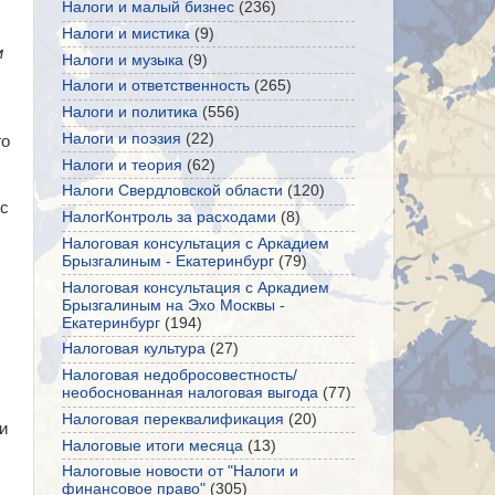
Налоги и малый бизнес
(236)
Налоги и мистика
(9)
м
Налоги и музыка
(9)
Налоги и ответственность
(265)
Налоги и политика
(556)
Налоги и поэзия
(22)
го
Налоги и теория
(62)
Налоги Свердловской области
(120)
 с
НалогКонтроль за расходами
(8)
Налоговая консультация с Аркадием
Брызгалиным - Екатеринбург
(79)
Налоговая консультация с Аркадием
Брызгалиным на Эхо Москвы -
Екатеринбург
(194)
Налоговая культура
(27)
Налоговая недобросовестность/
необоснованная налоговая выгода
(77)
Налоговая переквалификация
(20)
и
Налоговые итоги месяца
(13)
Налоговые новости от "Налоги и
финансовое право"
(305)