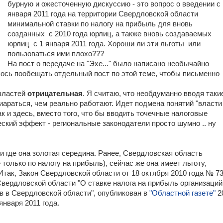
бурную и ожесточенную дискуссию - это вопрос о введении с 
января 2011 года на территории Свердловской области
минимальной ставки по налогу на прибыль для вновь
созданных с 2010 года юрлиц, а также вновь создаваемых
юрлиц с 1 января 2011 года. Хороши ли эти льготы или
пользоваться ими плохо???
На пост о передаче на "Эхе..." было написано необычайно
шлось пообещать отдельный пост по этой теме, чтобы письменно
 властей
отрицательная
. Я считаю, что необдуманно вводя таки
иараться, чем реально работают. Идет подмена понятий "власти
ак и здесь, вместо того, что бы вводить точечные налоговые
ский эффект - региональные законодатели просто шумно .. ну
ии где она золотая середина. Ранее, Свердловская область
только по налогу на прибыль), сейчас же она имеет льготу,
Итак, Закон Свердловской области от 18 октября 2010 года № 73
 Свердловской области "О ставке налога на прибыль организаций
в в Свердловской области", опубликован в
"Областной газете"
2
января 2011 года.