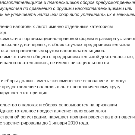
алогоплательщиков и плательщиков сборов предусмотренные
имущества по сравнению с другими налогоплательщиками или
 не уплачивать налог или сбор либо уплачивать их в меньше
ления налоговых льгот именно отдельным категориям
ряд.
имости от организационно-правовой формы и размера уставно
, поскольку, во-первых, в обоих случаях предпринимательская
ься неограниченным кругом налогоплательщиков.
е имеют ничего общего с предпринимательской деятельностью,
 налогоплательщиков, не имеют ни социального ни
ги и сборы должны иметь экономическое основание и не могут
 предоставление налоговых льгот неограниченному кругу
нарушает этот принцип.
ательство о налогах и сборах основывается на признании
Однако тотальное предоставление налоговых льгот
ственной регистрации, нарушает принцип равенства в отношени
 зарегистрированы до 1 января 2010 года.