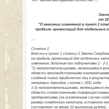
Тест закона выкладываю полностью .....
Зако
от 18
"О внесении изменений в пункт 1 ста
прибыль организаций для отдельных к
....
Статья 1
Внести в пункт 1 статьи 2 Закона Свердлов
на прибыль организаций для отдельных кате
изменения, дополнив его подпунктами 1 - 2-
"1) налогоплательщиками, являющимися вно
области производственными кооперативами 
создания таких юридических лиц в результа
налоговых периодов, считая с 2011 года;
1-1) налогоплательщиками, являющимися вн
области хозяйственными товариществами
предприятиями (за исключением случая созд
размер складочного капитала, уставного к
составляет не менее 10 миллионов рублей, 