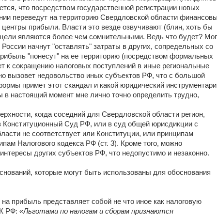
гается, что посредством государственной регистрации новых
нии переведут на территорию Свердловской области финансов
 центры прибыли. Власти это везде озвучивают (блин, хоть бы
е цели являются более чем сомнительными. Ведь что будет? Мо
 России начнут "оставлять" затраты в других, сопредельных со
прибыль "понесут" на ее территорию (посредством формальных
ет к сокращению налоговых поступлений в иные региональные
но вызовет недовольство иных субъектов РФ, что c большой
формы примет этот скандал и какой юридический инструментари
 в настоящий момент мне лично точно определить трудно,
рхности, когда соседний для Свердловской области регион,
в Конституционный Суд РФ, или в суд общей юрисдикции с
бласти не соответствует или Конституции, или принципам
пам Налогового кодекса РФ (ст. 3). Кроме того, можно
 интересы других субъектов РФ, что недопустимо и незаконно.
оснований, которые могут быть использованы для обоснования
 на прибыль представляет собой не что иное как налоговую
НК РФ:
«Льготами по налогам и сборам признаются