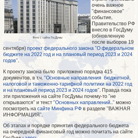
очень важное
"финансовое"
событие,
Правительство РФ
внесло в ГосДуму
(обновленную
Фото с сайта ГосДумы
после выборов 19
сентября)
проект федерального закона "О
федеральном
бюджете на 2022 год и на плановый период 2023 и 2024
годов"
.
К проекту закона было приложено порядка 415
документов, в т.ч.
"Основные направления бюджетной,
налоговой и таможенно-тарифной политики на 2022 год
и на плановый период 2023 и 2024 годов
". Правда пока
эти приложения на сайте ГосДумы почему-то "не
открываются" и текст
"Основных направлений.."
можно
посмотреть на
сайте Минфина РФ
в разделе "ВАЖНАЯ
ИНФОРМАЦИЯ".
Об этапах и порядке принятия федерального бюджета
на очередной финансовый год можно почитать на сайте
ГосДумы
здесь
.