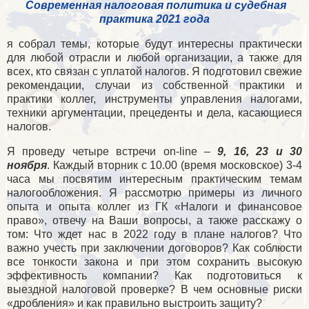
Современная налоговая политика и судебная
практика 2021 года
я собрал темы, которые будут интересны практически
для любой отрасли и любой организации, а также для
всех, кто связан с уплатой налогов. Я подготовил свежие
рекомендации, случаи из собственной практики и
практики коллег, инструменты управления налогами,
техники аргументации, прецеденты и дела, касающиеся
налогов.
Я проведу четыре встречи
on
-
line
–
9, 16, 23 и 30
ноября
. Каждый вторник с 10.00 (время московское) 3-4
часа мы посвятим интересным практическим темам
налогообложения. Я рассмотрю примеры из личного
опыта и опыта коллег из ГК «Налоги и финансовое
право», отвечу на Ваши вопросы, а также расскажу о
том: Что ждет нас в 2022 году в плане налогов? Что
важно учесть при заключении договоров? Как соблюсти
все тонкости закона и при этом сохранить высокую
эффективность компании? Как подготовиться к
выездной налоговой проверке? В чем основные риски
«дробления» и как правильно выстроить защиту?