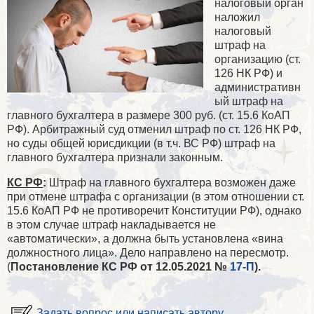
налоговый орган
наложил
налоговый
штраф на
организацию
(ст.
126 НК РФ)
и
административн
ый штраф на
главного бухгалтера в размере 300 руб.
(ст. 15.6 КоАП
РФ)
. Арбитражный суд отменил штраф по
ст. 126 НК РФ
,
но суды общей юрисдикции (в т.ч. ВС РФ) штраф на
главного бухгалтера признали законным.
КС РФ
:
Штраф на главного бухгалтера возможен даже
при отмене штрафа с организации (в этом отношении
ст.
15.6 КоАП РФ
не противоречит
Конституции РФ
), однако
в этом случае штраф накладывается не
«автоматически», а должна быть установлена «вина
должностного лица». Дело направлено на пересмотр.
(
Постановление КС РФ от 12.05.2021 №
17-П
).
Задать вопрос или написать автору