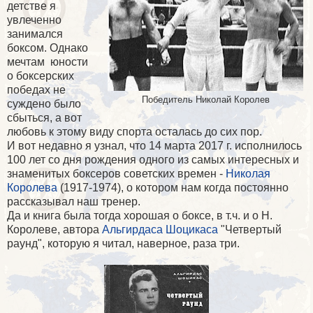
детстве я
увлеченно
занимался
боксом. Однако
мечтам юности
о боксерских
победах не
Победитель Николай Королев
суждено было
сбыться, а вот
любовь к этому виду спорта осталась до сих пор.
И вот недавно я узнал, что 14 марта 2017 г. исполнилось
100 лет со дня рождения одного из самых интересных и
знаменитых боксеров советских времен -
Николая
Королева
(1917-1974), о котором нам когда постоянно
рассказывал наш тренер.
Да и книга была тогда хорошая о боксе, в т.ч. и о Н.
Королеве, автора
Альгирдаса Шоцикаса
"Четвертый
раунд", которую я читал, наверное, раза три.