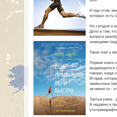
Всё!
И при этом, мне
которых есть 
Но сегодня я н
Дело в том, чт
вопросе разобр
знающими людьм
Таких книг у м
Первая книга о
выдающегося я
говорю, когда г
Вторая, котора
привычные пре
активности - э
Третья книга -
А недавно я пр
ультрамарафоне