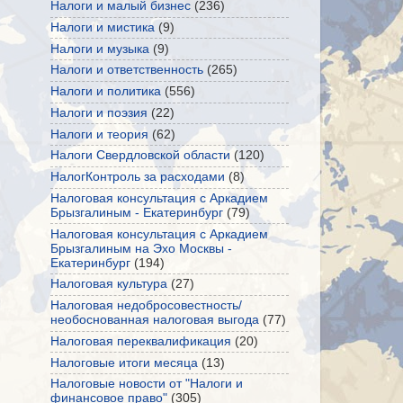
Налоги и малый бизнес
(236)
Налоги и мистика
(9)
Налоги и музыка
(9)
Налоги и ответственность
(265)
Налоги и политика
(556)
Налоги и поэзия
(22)
Налоги и теория
(62)
Налоги Свердловской области
(120)
НалогКонтроль за расходами
(8)
Налоговая консультация с Аркадием
Брызгалиным - Екатеринбург
(79)
Налоговая консультация с Аркадием
Брызгалиным на Эхо Москвы -
Екатеринбург
(194)
Налоговая культура
(27)
Налоговая недобросовестность/
необоснованная налоговая выгода
(77)
Налоговая переквалификация
(20)
Налоговые итоги месяца
(13)
Налоговые новости от "Налоги и
финансовое право"
(305)