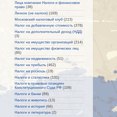
Лица компании Налоги и финансовое
право
(38)
Личное (не налоги)
(169)
Московский налоговый клуб
(213)
Налог на добавленную стоимость
(378)
Налог на дополнительный доход (НДД)
(3)
Налог на имущество организаций
(214)
Налог на имущество физических лиц
(85)
Налог на недвижимость
(51)
Налог на прибыль
(462)
Налог на роскошь
(19)
Налоги и статистика
(131)
Налоги в правовых позициях
Конституционного Суда РФ
(109)
Налоги и банки
(89)
Налоги и живопись
(13)
Налоги и история
(66)
Налоги и литература
(2)