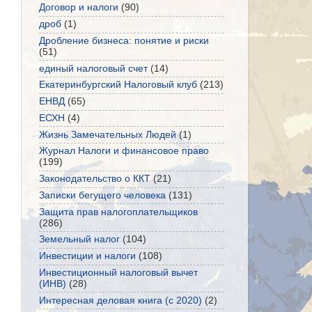
Договор и налоги
(90)
дроб
(1)
Дробление бизнеса: понятие и риски
(51)
единый налоговый счет
(14)
Екатеринбургский Налоговый клуб
(213)
ЕНВД
(65)
ЕСХН
(4)
Жизнь Замечательных Людей
(1)
Журнал Налоги и финансовое право
(199)
Законодательство о ККТ
(21)
Записки бегущего человека
(131)
Защита прав налогоплательщиков
(286)
Земельный налог
(104)
Инвестиции и налоги
(108)
Инвестиционный налоговый вычет
(ИНВ)
(28)
Интересная деловая книга (с 2020)
(2)