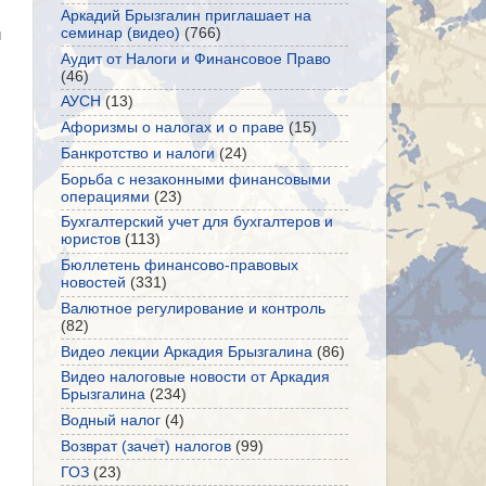
Аркадий Брызгалин приглашает на
семинар (видео)
(766)
и
Аудит от Налоги и Финансовое Право
(46)
АУСН
(13)
Афоризмы о налогах и о праве
(15)
Банкротство и налоги
(24)
Борьба с незаконными финансовыми
операциями
(23)
Бухгалтерский учет для бухгалтеров и
юристов
(113)
Бюллетень финансово-правовых
новостей
(331)
Валютное регулирование и контроль
(82)
Видео лекции Аркадия Брызгалина
(86)
Видео налоговые новости от Аркадия
Брызгалина
(234)
Водный налог
(4)
Возврат (зачет) налогов
(99)
ГОЗ
(23)