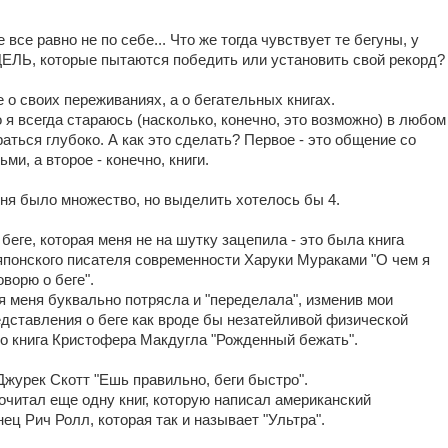
 все равно не по себе... Что же тогда чувствует те бегуны, у
ЦЕЛЬ, которые пытаются победить или установить свой рекорд?
е о своих переживаниях, а о бегательных книгах.
о я всегда стараюсь (насколько, конечно, это возможно) в любом
аться глубоко. А как это сделать? Первое - это общение со
и, а второе - конечно, книги.
еня было множество, но выделить хотелось бы 4.
 беге, которая меня не на шутку зацепила - это была книга
понского писателя современности Харуки Мураками "О чем я
оворю о беге".
я меня буквально потрясла и "переделала", изменив мои
дставления о беге как вроде бы незатейливой физической
то книга Кристофера Макдугла "Рожденный бежать".
 Джурек Скотт "Ешь правильно, беги быстро".
очитал еще одну книг, которую написал американский
ц Рич Ролл, которая так и называет "Ультра".