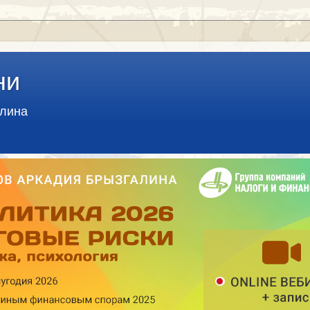
ни
алина