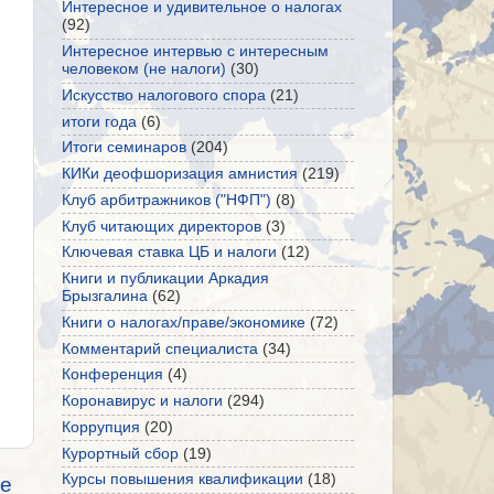
Интересное и удивительное о налогах
(92)
Интересное интервью с интересным
человеком (не налоги)
(30)
Искусство налогового спора
(21)
итоги года
(6)
Итоги семинаров
(204)
КИКи деофшоризация амнистия
(219)
Клуб арбитражников ("НФП")
(8)
Клуб читающих директоров
(3)
Ключевая ставка ЦБ и налоги
(12)
Книги и публикации Аркадия
Брызгалина
(62)
Книги о налогах/праве/экономике
(72)
Комментарий специалиста
(34)
Конференция
(4)
Коронавирус и налоги
(294)
Коррупция
(20)
Курортный сбор
(19)
Курсы повышения квалификации
(18)
е