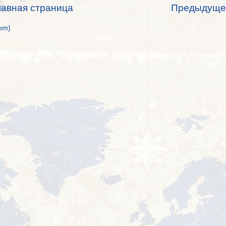
лавная страница
Предыдуще
om)