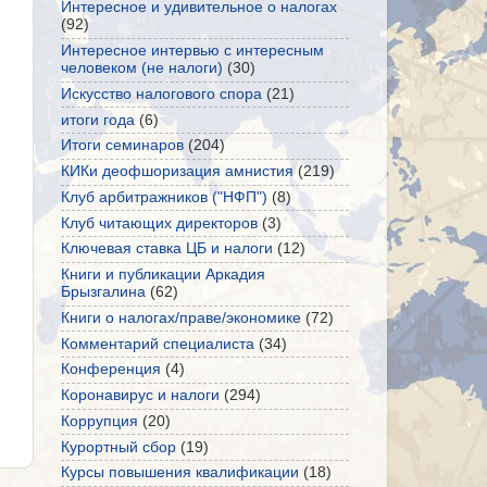
Интересное и удивительное о налогах
(92)
Интересное интервью с интересным
человеком (не налоги)
(30)
Искусство налогового спора
(21)
итоги года
(6)
Итоги семинаров
(204)
КИКи деофшоризация амнистия
(219)
Клуб арбитражников ("НФП")
(8)
Клуб читающих директоров
(3)
Ключевая ставка ЦБ и налоги
(12)
Книги и публикации Аркадия
Брызгалина
(62)
Книги о налогах/праве/экономике
(72)
Комментарий специалиста
(34)
Конференция
(4)
Коронавирус и налоги
(294)
Коррупция
(20)
Курортный сбор
(19)
Курсы повышения квалификации
(18)