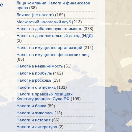
Лица компании Налоги и финансовое
е
право
(38)
Личное (не налоги)
(169)
Московский налоговый клуб
(213)
Налог на добавленную стоимость
(378)
Налог на дополнительный доход (НДД)
(3)
Налог на имущество организаций
(214)
Налог на имущество физических лиц
(85)
Налог на недвижимость
(51)
Налог на прибыль
(462)
Налог на роскошь
(19)
Налоги и статистика
(131)
Налоги в правовых позициях
Конституционного Суда РФ
(109)
Налоги и банки
(89)
Налоги и живопись
(13)
Налоги и история
(66)
Налоги и литература
(2)