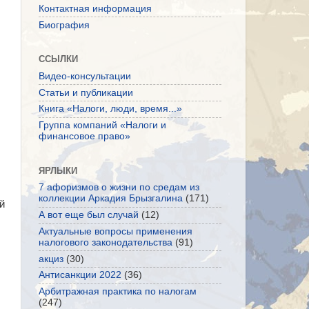
Контактная информация
Биография
ССЫЛКИ
Видео-консультации
Статьи и публикации
Книга «Налоги, люди, время...»
Группа компаний «Налоги и
финансовое право»
ЯРЛЫКИ
7 афоризмов о жизни по средам из
коллекции Аркадия Брызгалина
(171)
й
А вот еще был случай
(12)
Актуальные вопросы применения
налогового законодательства
(91)
акциз
(30)
Антисанкции 2022
(36)
Арбитражная практика по налогам
(247)