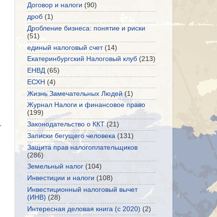
Договор и налоги
(90)
дроб
(1)
Дробление бизнеса: понятие и риски
(51)
единый налоговый счет
(14)
Екатеринбургский Налоговый клуб
(213)
ЕНВД
(65)
ЕСХН
(4)
Жизнь Замечательных Людей
(1)
Журнал Налоги и финансовое право
(199)
Законодательство о ККТ
(21)
-
Записки бегущего человека
(131)
Защита прав налогоплательщиков
(286)
Земельный налог
(104)
Инвестиции и налоги
(108)
Инвестиционный налоговый вычет
(ИНВ)
(28)
Интересная деловая книга (с 2020)
(2)