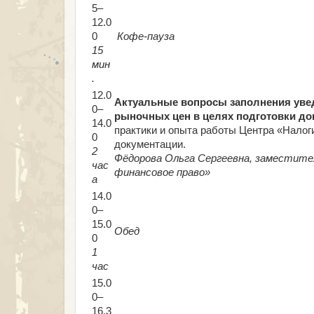
5–
12.0
0
Кофе-пауза
15
мин
.
12.0
Актуальные вопросы заполнения уве
0–
рыночных цен в целях подготовки д
14.0
практики и опыта работы Центра «Налог
0
документации.
2
Фёдорова Ольга Сергеевна, заместите
час
финансовое право»
а
14.0
0–
15.0
Обед
0
1
час
15.0
0–
16.3