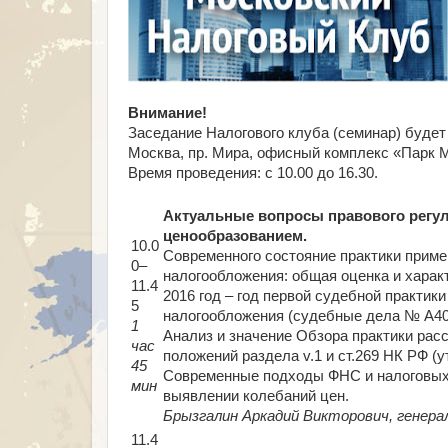
Внимание!
Заседание Налогового клуба (семинар) будет 
Москва, пр. Мира, офисный комплекс «Парк Ми
Время проведения: с 10.00 до 16.30.
Актуальные вопросы правового регу
ценообразованием.
10.0
Современного состояние практики приме
0–
налогообложения: общая оценка и харак
11.4
2016 год – год первой судебной практик
5
налогообложения (судебные дела № А40-
1
Анализ и значение Обзора практики рас
час
положений раздела v.1 и ст.269 НК РФ (
45
Современные подходы ФНС и налоговых 
мин
выявлении колебаний цен.
Брызгалин Аркадий Викторович, генера
11.4