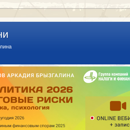
ни
алина