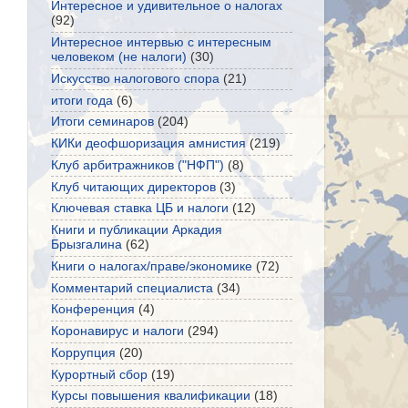
Интересное и удивительное о налогах
(92)
Интересное интервью с интересным
человеком (не налоги)
(30)
Искусство налогового спора
(21)
итоги года
(6)
Итоги семинаров
(204)
КИКи деофшоризация амнистия
(219)
Клуб арбитражников ("НФП")
(8)
Клуб читающих директоров
(3)
Ключевая ставка ЦБ и налоги
(12)
Книги и публикации Аркадия
Брызгалина
(62)
Книги о налогах/праве/экономике
(72)
Комментарий специалиста
(34)
Конференция
(4)
Коронавирус и налоги
(294)
Коррупция
(20)
Курортный сбор
(19)
Курсы повышения квалификации
(18)