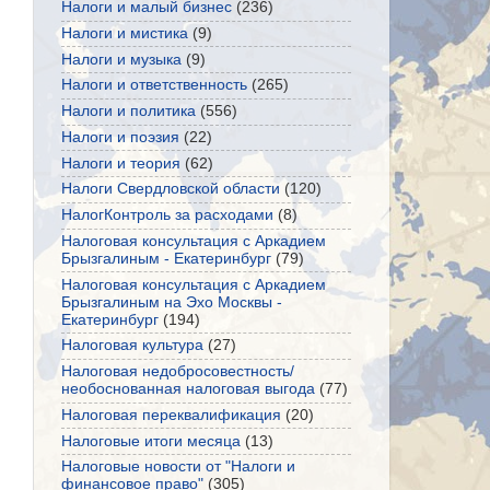
Налоги и малый бизнес
(236)
Налоги и мистика
(9)
Налоги и музыка
(9)
Налоги и ответственность
(265)
Налоги и политика
(556)
Налоги и поэзия
(22)
Налоги и теория
(62)
Налоги Свердловской области
(120)
НалогКонтроль за расходами
(8)
Налоговая консультация с Аркадием
Брызгалиным - Екатеринбург
(79)
Налоговая консультация с Аркадием
Брызгалиным на Эхо Москвы -
Екатеринбург
(194)
Налоговая культура
(27)
Налоговая недобросовестность/
необоснованная налоговая выгода
(77)
Налоговая переквалификация
(20)
Налоговые итоги месяца
(13)
Налоговые новости от "Налоги и
финансовое право"
(305)