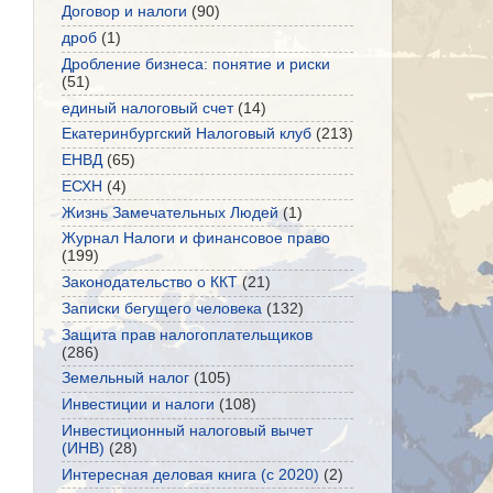
Договор и налоги
(90)
дроб
(1)
Дробление бизнеса: понятие и риски
(51)
единый налоговый счет
(14)
Екатеринбургский Налоговый клуб
(213)
ЕНВД
(65)
ЕСХН
(4)
Жизнь Замечательных Людей
(1)
Журнал Налоги и финансовое право
(199)
Законодательство о ККТ
(21)
Записки бегущего человека
(132)
Защита прав налогоплательщиков
(286)
Земельный налог
(105)
Инвестиции и налоги
(108)
Инвестиционный налоговый вычет
(ИНВ)
(28)
Интересная деловая книга (с 2020)
(2)