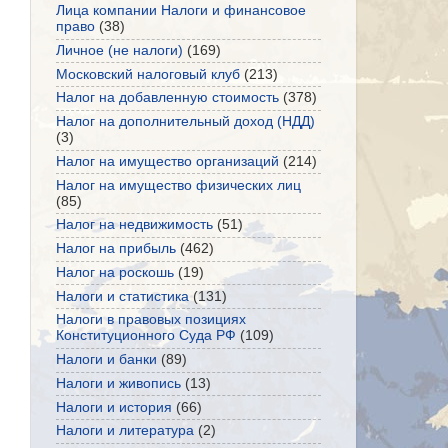
Лица компании Налоги и финансовое
право
(38)
Личное (не налоги)
(169)
Московский налоговый клуб
(213)
Налог на добавленную стоимость
(378)
Налог на дополнительный доход (НДД)
(3)
Налог на имущество организаций
(214)
Налог на имущество физических лиц
(85)
Налог на недвижимость
(51)
Налог на прибыль
(462)
Налог на роскошь
(19)
Налоги и статистика
(131)
Налоги в правовых позициях
Конституционного Суда РФ
(109)
Налоги и банки
(89)
Налоги и живопись
(13)
Налоги и история
(66)
Налоги и литература
(2)