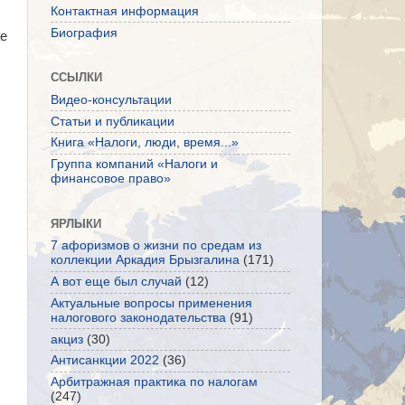
Контактная информация
Биография
ае
ССЫЛКИ
Видео-консультации
Статьи и публикации
Книга «Налоги, люди, время...»
Группа компаний «Налоги и
финансовое право»
ЯРЛЫКИ
7 афоризмов о жизни по средам из
коллекции Аркадия Брызгалина
(171)
А вот еще был случай
(12)
Актуальные вопросы применения
налогового законодательства
(91)
акциз
(30)
Антисанкции 2022
(36)
Арбитражная практика по налогам
(247)