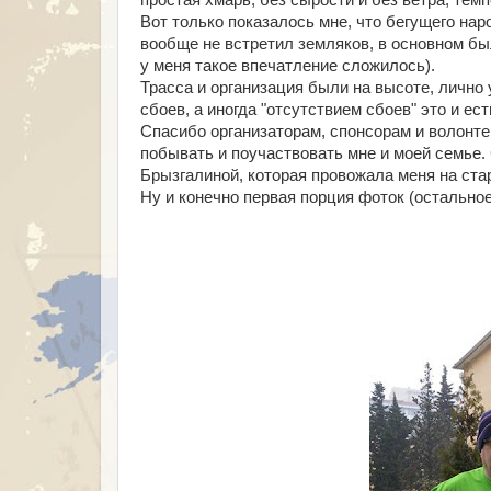
простая хмарь, без сырости и без ветра, темп
Вот только показалось мне, что бегущего наро
вообще не встретил земляков, в основном бы
у меня такое впечатление сложилось).
Трасса и организация были на высоте, лично у
сбоев, а иногда "отсутствием сбоев" это и ест
Спасибо организаторам, спонсорам и волонте
побывать и поучаствовать мне и моей семье.
Брызгалиной, которая провожала меня на стар
Ну и конечно первая порция фоток (остальное