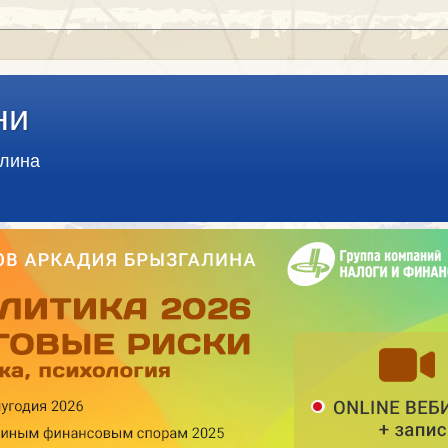
ни
алина