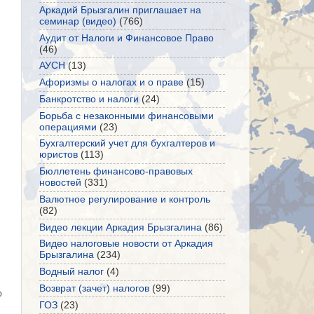
Аркадий Брызгалин приглашает на
семинар (видео)
(766)
Аудит от Налоги и Финансовое Право
(46)
АУСН
(13)
Афоризмы о налогах и о праве
(15)
Банкротство и налоги
(24)
Борьба с незаконными финансовыми
операциями
(23)
Бухгалтерский учет для бухгалтеров и
юристов
(113)
Бюллетень финансово-правовых
новостей
(331)
Валютное регулирование и контроль
(82)
Видео лекции Аркадия Брызгалина
(86)
Видео налоговые новости от Аркадия
Брызгалина
(234)
Водный налог
(4)
Возврат (зачет) налогов
(99)
о
ГОЗ
(23)