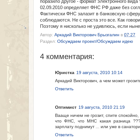
поразило другое - формат электронного вида т
02.09.2010 определяет ФНС РФ даже без согл
Фактически ФНС залазит в банковскую сферу
соблюдаются. Не с проста это все. Как говор
Поэтому я нисколько не удивлюсь, если нын
Автор:
Аркадий Викторович Брызгалин
в
07:27
Раздел:
Обсуждаем проект/Обсуждаем идею
4 комментария:
Юристка
19 августа, 2010 10:14
Аркадий Викторович, а чем может грози
Ответить
Оптимист
19 августа, 2010 21:19
Вааще ничем не грозит, спите спокойно, 
что ФНС, что МНС какая разница ???
зарплату поднимут ... или уже в санатор
Ответить