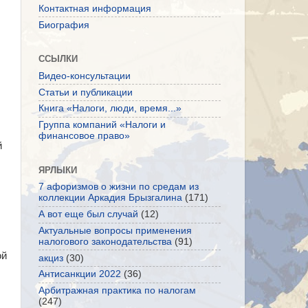
Контактная информация
Биография
ССЫЛКИ
Видео-консультации
Статьи и публикации
Книга «Налоги, люди, время...»
Группа компаний «Налоги и
финансовое право»
й
ЯРЛЫКИ
7 афоризмов о жизни по средам из
коллекции Аркадия Брызгалина
(171)
А вот еще был случай
(12)
Актуальные вопросы применения
налогового законодательства
(91)
ой
акциз
(30)
Антисанкции 2022
(36)
Арбитражная практика по налогам
(247)