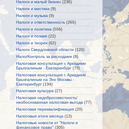
Налоги и малый бизнес
(236)
Налоги и мистика
(9)
Налоги и музыка
(9)
Налоги и ответственность
(265)
Налоги и политика
(556)
Налоги и поэзия
(22)
Налоги и теория
(62)
Налоги Свердловской области
(120)
НалогКонтроль за расходами
(8)
Налоговая консультация с Аркадием
Брызгалиным - Екатеринбург
(79)
Налоговая консультация с Аркадием
Брызгалиным на Эхо Москвы -
Екатеринбург
(194)
Налоговая культура
(27)
Налоговая недобросовестность/
необоснованная налоговая выгода
(77)
Налоговая переквалификация
(20)
Налоговые итоги месяца
(13)
Налоговые новости от "Налоги и
финансовое право"
(305)