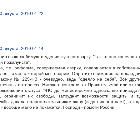
0 августа, 2010 01:22
0 августа, 2010 01:44
ил свою любимую студенческую поговорку: "Так то оно конечно та
 и пожалуйста".
 т.е. реформа, совершаемая сверху, совершается в собственн
лее, такая, о которой мы говорим. ОБратите внимание на последн
кону № 229-ФЗ - очевидно, ведь "одеяло на себя". Все друг
ственных интересах. Никакого контроля от Правительства или от то
овыешения статуса ФНС до министерского однозначно приведет
 ограничит их свободы, затруднит возможности защиты и т.
ужбы давала налогоплательщикам жару (и до сих пор дает), а ког
- вообще мало не покажется. Господи - помоги России.