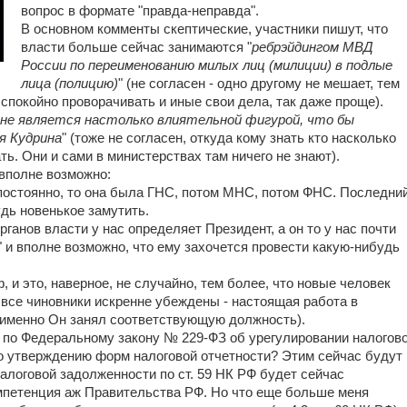
вопрос в формате "правда-неправда".
В основном комменты скептические, участники пишут, что
власти больше сейчас занимаются "
ребрэйдингом МВД
России по переименованию милых лиц (милиции) в подлые
лица (полицию)
" (не согласен - одно другому не мешает, тем
спокойно проворачивать и иные свои дела, так даже проще).
не является настолько влиятельной фигурой, что бы
я Кудрина
" (тоже не согласен, откуда кому знать кто насколько
ть. Они и сами в министерствах там ничего не знают).
 вполне возможно:
остоянно, то она была ГНС, потом МНС, потом ФНС. Последни
удь новенькое замутить.
рганов власти у нас определяет Президент, а он то у нас почти
у" и вполне возможно, что ему захочется провести какую-нибудь
 и это, наверное, не случайно, тем более, что новые человек
 все чиновники искренне убеждены - настоящая работа в
к именно Он занял соответствующую должность).
о по Федеральному закону № 229-ФЗ об урегулировании налогов
 утверждению форм налоговой отчетности? Этим сейчас будут
алоговой задолженности по ст. 59 НК РФ будет сейчас
мпетенция аж Правительства РФ. Но что еще больше меня