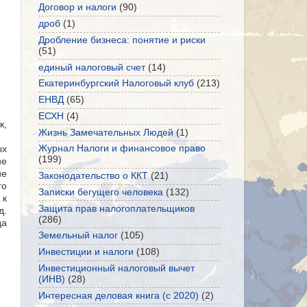
Договор и налоги
(90)
дроб
(1)
Дробление бизнеса: понятие и риски
(51)
единый налоговый счет
(14)
Екатеринбургский Налоговый клуб
(213)
ЕНВД
(65)
ЕСХН
(4)
к,
Жизнь Замечательных Людей
(1)
Журнал Налоги и финансовое право
ых
(199)
ие
ие
Законодательство о ККТ
(21)
го
Записки бегущего человека
(132)
 к
Защита прав налогоплательщиков
д.
(286)
да
Земельный налог
(105)
Инвестиции и налоги
(108)
Инвестиционный налоговый вычет
(ИНВ)
(28)
Интересная деловая книга (с 2020)
(2)