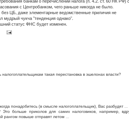
ребования банкам о перечислении налога (п. 4.2. ст. 60 НК РФ) 
асования с Центробанком, чего раньше никогда не было.
 без ЦБ, даже элементарные ведомственные приличия не
ил мудрый чукча "тенденция однако".
ешний статус ФНС будет изменен.
ть налогоплательщикам такая перестановка в эшелонах власти?
когда понадобитесь (в смысле налогоплательщик), Вас разбудят ...
 Это больше приколов для самих налоговиков, например, вдр
ий рангом повыше отправят летом ...