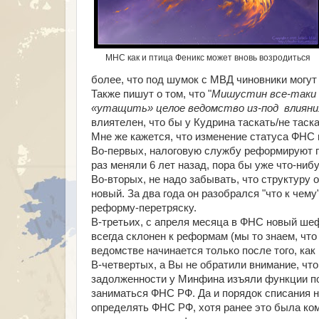
МНС как и птица Феникс может вновь возродиться
более, что под шумок с МВД чиновники могут 
Также пишут о том, что "
Мишустин все-таки 
«утащить» целое ведомство из-под влияни
влиятелен, что бы у Кудрина таскать/не таска
Мне же кажется, что изменение статуса ФНС
Во-первых, налоговую службу реформируют п
раз меняли 6 лет назад, пора бы уже что-ниб
Во-вторых, не надо забывать, что структуру о
новый. За два года он разобрался "что к чем
реформу-перетряску.
В-третьих, с апреля месяца в ФНС новый шеф,
всегда склонен к реформам (мы то знаем, что
ведомстве начинается только после того, ка
В-четвертых, а Вы не обратили внимание, чт
задолженности у Минфина изъяли функции по
заниматься ФНС РФ. Да и порядок списания н
определять ФНС РФ, хотя ранее это была ко