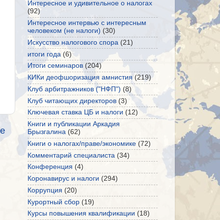
Интересное и удивительное о налогах
(92)
Интересное интервью с интересным
человеком (не налоги)
(30)
Искусство налогового спора
(21)
итоги года
(6)
Итоги семинаров
(204)
КИКи деофшоризация амнистия
(219)
Клуб арбитражников ("НФП")
(8)
Клуб читающих директоров
(3)
Ключевая ставка ЦБ и налоги
(12)
Книги и публикации Аркадия
е
Брызгалина
(62)
Книги о налогах/праве/экономике
(72)
Комментарий специалиста
(34)
Конференция
(4)
Коронавирус и налоги
(294)
Коррупция
(20)
Курортный сбор
(19)
Курсы повышения квалификации
(18)