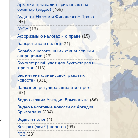
с
Аркадий Брызгалин приглашает на
семинар (видео)
(766)
Аудит от Налоги и Финансовое Право
(46)
АУСН
(13)
Афоризмы о налогах и о праве
(15)
Банкротство и налоги
(24)
Борьба с незаконными финансовыми
операциями
(23)
Бухгалтерский учет для бухгалтеров и
юристов
(113)
Бюллетень финансово-правовых
новостей
(331)
Валютное регулирование и контроль
(82)
Видео лекции Аркадия Брызгалина
(86)
Видео налоговые новости от Аркадия
Брызгалина
(234)
уг
Водный налог
(4)
Возврат (зачет) налогов
(99)
ГОЗ
(23)