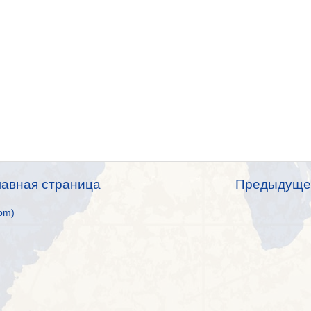
лавная страница
Предыдуще
om)