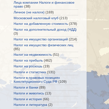
Лица компании Налоги и финансовое
право
(38)
Личное (не налоги)
(169)
Московский налоговый клуб
(213)
Налог на добавленную стоимость
(378)
Налог на дополнительный доход (НДД)
(3)
Налог на имущество организаций
(214)
Налог на имущество физических лиц
(85)
Налог на недвижимость
(51)
Налог на прибыль
(462)
Налог на роскошь
(19)
Налоги и статистика
(131)
Налоги в правовых позициях
Конституционного Суда РФ
(109)
Налоги и банки
(89)
Налоги и живопись
(13)
Налоги и история
(66)
Налоги и литература
(2)