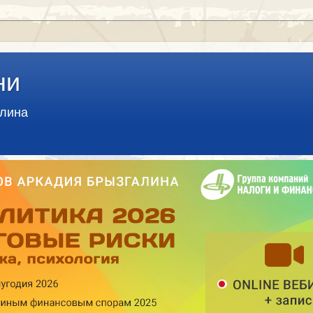
ни
алина