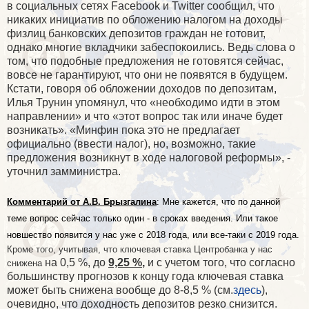
в социальных сетях Facebook и Twitter сообщил, что
никаких инициатив по обложению налогом на доходы
физлиц банковских депозитов граждан не готовит,
однако многие вкладчики забеспокоились. Ведь слова о
том, что подобные предложения не готовятся сейчас,
вовсе не гарантируют, что они не появятся в будущем.
Кстати, говоря об обложении доходов по депозитам,
Илья Трунин упомянул, что «необходимо идти в этом
направлении» и что «этот вопрос так или иначе будет
возникать». «Минфин пока это не предлагает
официально (ввести налог), но, возможно, такие
предложения возникнут в ходе налоговой реформы», -
уточнил замминистра.
Комментарий от А.В. Брызгалина
: Мне кажется, что по данной
теме вопрос сейчас только один - в сроках введения. Или такое
новшество появится у нас уже с 2018 года, или все-таки с 2019 года.
Кроме того, учитывая, что ключевая ставка Центробанка у нас
на 0,5 %, до
9,25 %
,
и с учетом того, что согласно
снижена
большинству прогнозов к концу года ключевая ставка
может быть снижена вообще до 8-8,5 % (см.
здесь
),
очевидно, что доходность депозитов резко снизится.