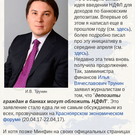
идея введении НДФЛ для
доходов по банковским
депозитам. Впервые об
этом я написал еще в
прошлом году (см.
здесь
),
более подробно писал
про эту инициативу в
середине апреля (см.
здесь
).
Недавно эта тема вновь
получила продолжение.
Так, замминистра
финансов
Илья
Вячеславович Трунин
заявил журналистам о
И.В. Трунин
том, что "
депозиты
граждан в банках могут обложить НДФЛ
". Это
заявление стало едва ли не самым обсуждаемым из
всех, прозвучавших на
Красноярском экономическом
форуме
(20.04.17-22.04.17).
И хотя позже Минфин на своих официальных страницах