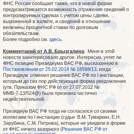
ФНС России сообщает также, что в новой форме
предусматривается возможность отражения сведений о
контролируемых сделках с учетом цены сделки,
выраженной в валюте, и сведений в отношении
величины процентной ставки по долговым
обязательствам.
Более подробно см.
здесь
.
Комментарий от А.В. Брызгалина
: Меня в этой
новости заинтересовало другое. Интересно, учтет ли
ФНС позицию Президиума ВАС РФ, высказанную в
Постановлении от 25.02.2014 № 18588/13
, когда
Президиум отменил решение ВАС РФ по I инстанции,
которым до сих пор действующая форма уведомления
(утв. Приказом ФНС РФ от
от 27.07.2012 №
ММВ-7-13/524@) была признана частично
недействительной.
Президиум ВАС РФ тогда не согласился со своими
коллегами по I инстанции (судьи
В.М. Тумаркин, Е.Н.
Зарубина, С.М. Петрова), которые не увидели в форме
от ФНС ничего зазорного (
Решение ВАС РФ от