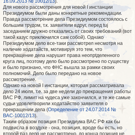
16.09.2013 № 10012/13
).
Для нового рассмотрения для новой I инстанции
Президиумом были даны конкретные рекомендации.
Правда рассмотрение дела Президиумом состоялось с
большим трудом, т.к. заявители вдруг, перед tuj
заседанием дружно отказались от своих требований (вот
такой казус приключился сам собой). Однако
Президиумом дело все-таки рассмотрел несмотря на
наличие ходатайств, мотивируя это тем, что
прекращение дела нарушит права неопрtделенного
круга лиц, поэтому дело было рассмотрено по существу
и было признано, что ФНС вышла за рамки своих
полномочий. Дело было передано на новое
рассмотрение.
Однако на новой I инстанции, которая рассматривала
дело 24 июля, т.е. за две недели до прекращения работы
ВАС РФ, лимит на чудеса уже закончился, и те же самые
судьи удовлетворили ходатайство заявителя о
прекращении дела (
Определение от 24.07.2014 №
ВАС-10012/13
).
Таким образом позиция Президиума ВАС РФ как бы
подвисла в воздухе - она, позиция, вроде бы есть, но
второй раз дело не рассмотрено, до конца позиция не