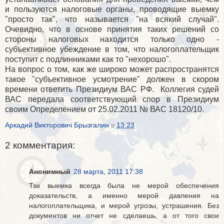
и пользуются налоговые органы, проводящие выемку
"просто так", что называется "на всякий случай".
Очевидно, что в основе принятия таких решений со
стороны налоговых находится только одно -
субъективное убеждение в том, что налогоплательщик
поступит с подлинниками как то "нехорошо".
На вопрос о том, как же широко может распространятся
такое "субъективное усмотрение" должен в скором
времени ответить Президиум ВАС РФ. Коллегия судей
ВАС передала соответствующий спор в Президиум
своим Определением от 25.02.2011 № ВАС 18120/10.
Аркадий Викторович Брызгалин
в
13:23
2 комментария:
Анонимный
28 марта, 2011 17:38
Так выемка всегда была не мерой обеспечения
доказательств, а именно мерой давления на
налогоплательщика, и мерой угрозы, устрашения. Без
документов ни отчет не сделаешь, а от того свои