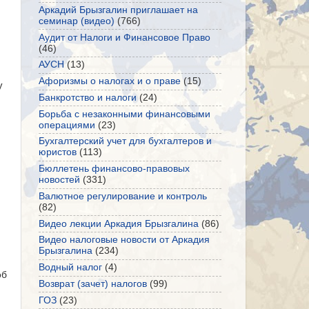
Аркадий Брызгалин приглашает на
семинар (видео)
(766)
Аудит от Налоги и Финансовое Право
(46)
АУСН
(13)
Афоризмы о налогах и о праве
(15)
у
Банкротство и налоги
(24)
Борьба с незаконными финансовыми
операциями
(23)
Бухгалтерский учет для бухгалтеров и
юристов
(113)
Бюллетень финансово-правовых
новостей
(331)
Валютное регулирование и контроль
(82)
Видео лекции Аркадия Брызгалина
(86)
Видео налоговые новости от Аркадия
Брызгалина
(234)
Водный налог
(4)
об
Возврат (зачет) налогов
(99)
ГОЗ
(23)