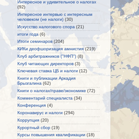
Интересное и удивительное о налогах
(92)
Интересное интервью с интересным
человеком (не налоги)
(30)
Искусство налогового спора
(21)
итоги года
(6)
Итоги семинаров
(204)
КИКи деофшоризация амнистия
(219)
Клуб арбитражников ("НФП")
(8)
Клуб читающих директоров
(3)
Ключевая ставка ЦБ и налоги
(12)
Книги и публикации Аркадия
Брызгалина
(62)
Книги о налогах/праве/экономике
(72)
Комментарий специалиста
(34)
Конференция
(4)
Коронавирус и налоги
(294)
Коррупция
(20)
Курортный сбор
(19)
Курсы повышения квалификации
(18)