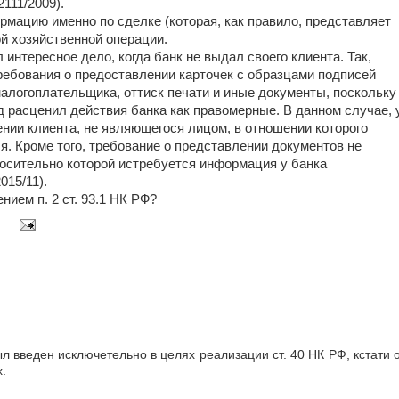
111/2009).
рмацию именно по сделке (которая, как правило, представляет
ой хозяйственной операции.
интересное дело, когда банк не выдал своего клиента. Так,
ебования о предоставлении карточек с образцами подписей
алогоплательщика, оттиск печати и иные документы, поскольку
д расценил действия банка как правомерные. В данном случае, 
нии клиента, не являющегося лицом, в отношении которого
я. Кроме того, требование о представлении документов не
носительно которой истребуется информация у банка
15/11).
нием п. 2 ст. 93.1 НК РФ?
ыл введен исключетельно в целях реализации ст. 40 НК РФ, кстати 
х.