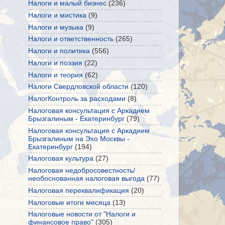
Налоги и малый бизнес
(236)
Налоги и мистика
(9)
Налоги и музыка
(9)
Налоги и ответственность
(265)
Налоги и политика
(556)
Налоги и поэзия
(22)
Налоги и теория
(62)
Налоги Свердловской области
(120)
НалогКонтроль за расходами
(8)
Налоговая консультация с Аркадием
Брызгалиным - Екатеринбург
(79)
Налоговая консультация с Аркадием
Брызгалиным на Эхо Москвы -
Екатеринбург
(194)
Налоговая культура
(27)
Налоговая недобросовестность/
необоснованная налоговая выгода
(77)
Налоговая переквалификация
(20)
Налоговые итоги месяца
(13)
Налоговые новости от "Налоги и
финансовое право"
(305)