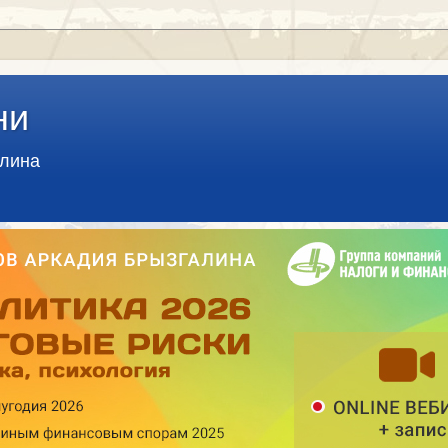
ни
алина