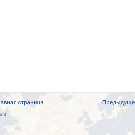
лавная страница
Предыдуще
om)