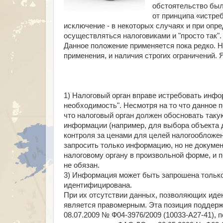
обстоятельство был
от принципа «истреб
исключение - в некоторых случаях и при оп
осуществляться налоговиками и "просто так".
Данное положение применяется пока редко. 
применения, и наличия строгих ограничений. Я
1) Налоговый орган вправе истребовать инфо
необходимость". Несмотря на то что данное 
что налоговый орган должен обосновать так
информации (например, для выбора объекта 
контроля за ценами для целей налогообложени
запросить только информацию, но не докуме
налоговому органу в произвольной форме, и 
не обязан.
3) Информация может быть запрошена только 
идентифицирована.
При их отсутствии данных, позволяющих иде
является правомерным. Эта позиция поддерж
08.07.2009 № Ф04-3976/2009 (10033-А27-41),