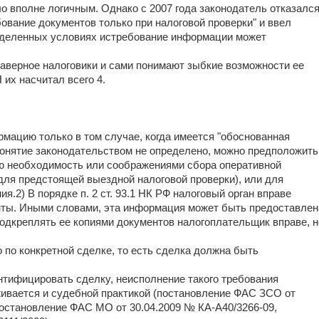
о вполне логичным. Однако с 2007 года законодатель отказалс
ование документов только при налоговой проверки" и ввел
ределенных условиях истребование информации может
Наверное налоговики и сами понимают зыбкие возможности ее
 их насчитал всего 4.
рмацию только в том случае, когда имеется "обоснованная
понятие законодательством не определено, можно предположить
ую необходимость или соображениями сбора оперативной
для предстоящей выездной налоговой проверки), или для
я.2) В порядке п. 2 ст. 93.1 НК РФ налоговый орган вправе
нты. Иными словами, эта информация может быть предоставлен
подкреплять ее копиями документов налогоплательщик вправе, н
по конкретной сделке, то есть сделка должна быть
нтифицировать сделку, неисполнение такого требования
ивается и судебной практикой (постановление ФАС ЗСО от
 постановление ФАС МО от 30.04.2009 № КА-А40/3266-09,