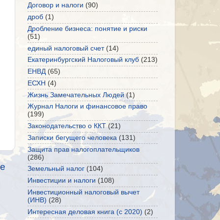
Договор и налоги
(90)
дроб
(1)
Дробление бизнеса: понятие и риски
(51)
единый налоговый счет
(14)
Екатеринбургский Налоговый клуб
(213)
ЕНВД
(65)
ЕСХН
(4)
Жизнь Замечательных Людей
(1)
Журнал Налоги и финансовое право
(199)
Законодательство о ККТ
(21)
Записки бегущего человека
(131)
Защита прав налогоплательщиков
(286)
е
Земельный налог
(104)
Инвестиции и налоги
(108)
Инвестиционный налоговый вычет
(ИНВ)
(28)
Интересная деловая книга (с 2020)
(2)