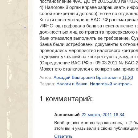
постановление ФАС ДО от 20.05.2009 № Ф03-2
4) Налоговый орган вправе запрашивать инфо
собой конкретный договор), но не по отдельн
Кстати совсем недавно ВАС РФ рассматривал 
ИФНС оштрафовала банк за неисполнение тр
должностных лиц контрагента проверяемого н
банк отказался выполнять ее требование. Су
банка были истребованы документы в отноше
проводились мероприятия налогового контрол
содержит указаний на конкретную сделку, от
(Определение ВАС РФ от 09.03.2011 № ВАС-20
Может кто сталкивался с конкретным примене
Автор:
Аркадий Викторович Брызгалин
в
11:20
Раздел:
Налоги и банки
,
Налоговый контроль
1 комментарий:
Анонимный
22 марта, 2011 16:34
Вообще, как мне всегда казалось, п. 2 б
этом вы и указывали в своих публикация
Ответить