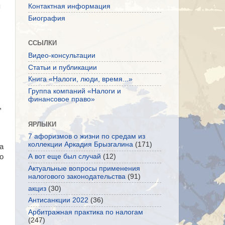
я
Контактная информация
Биография
ССЫЛКИ
Видео-консультации
Статьи и публикации
Книга «Налоги, люди, время...»
Группа компаний «Налоги и
финансовое право»
,
ЯРЛЫКИ
7 афоризмов о жизни по средам из
коллекции Аркадия Брызгалина
(171)
а
о
А вот еще был случай
(12)
Актуальные вопросы применения
налогового законодательства
(91)
акциз
(30)
Антисанкции 2022
(36)
Арбитражная практика по налогам
(247)