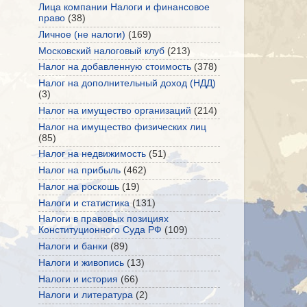
Лица компании Налоги и финансовое
право
(38)
Личное (не налоги)
(169)
Московский налоговый клуб
(213)
Налог на добавленную стоимость
(378)
Налог на дополнительный доход (НДД)
(3)
Налог на имущество организаций
(214)
Налог на имущество физических лиц
(85)
Налог на недвижимость
(51)
Налог на прибыль
(462)
Налог на роскошь
(19)
Налоги и статистика
(131)
Налоги в правовых позициях
Конституционного Суда РФ
(109)
Налоги и банки
(89)
Налоги и живопись
(13)
Налоги и история
(66)
Налоги и литература
(2)