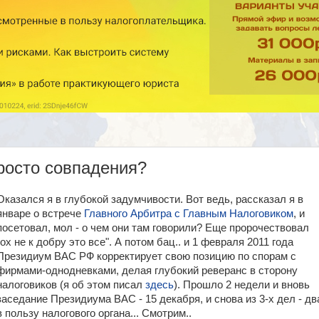
просто совпадения?
Оказался я в глубокой задумчивости. Вот ведь, рассказал я в
январе о встрече
Главного Арбитра с Главным Налоговиком
, и
посетовал, мол - о чем они там говорили? Еще пророчествовал
"ох не к добру это все". А потом бац.. и 1 февраля 2011 года
Президиум ВАС РФ корректирует свою позицию по спорам с
фирмами-однодневками, делая глубокий реверанс в сторону
налоговиков (я об этом писал
здесь
). Прошло 2 недели и вновь
заседание Президиума ВАС - 15 декабря, и снова из 3-х дел - дв
в пользу налогового органа... Смотрим..