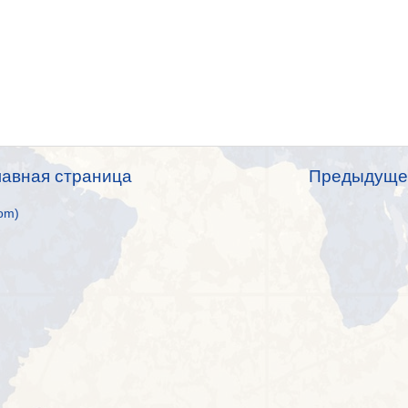
лавная страница
Предыдуще
om)