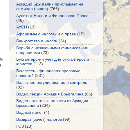
Аркадий Брызгалин приглашает на
семинар (видео)
(766)
Аудит от Налоги и Финансовое Право
(46)
АУСН
(13)
Афоризмы о налогах и о праве
(15)
Банкротство и налоги
(24)
Борьба с незаконными финансовыми
операциями
(23)
ам
Бухгалтерский учет для бухгалтеров и
юристов
(113)
а
Бюллетень финансово-правовых
новостей
(331)
Валютное регулирование и контроль
(82)
Видео лекции Аркадия Брызгалина
(86)
Видео налоговые новости от Аркадия
Брызгалина
(234)
Водный налог
(4)
Возврат (зачет) налогов
(99)
ГОЗ
(23)