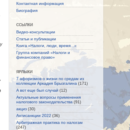
Контактная информация
Биография
в
ССЫЛКИ
Видео-консультации
Статьи и публикации
му
Книга «Налоги, люди, время...»
Группа компаний «Налоги и
финансовое право»
ЯРЛЫКИ
,
7 афоризмов о жизни по средам из
коллекции Аркадия Брызгалина
(171)
м
А вот еще был случай
(12)
Актуальные вопросы применения
налогового законодательства
(91)
акциз
(30)
Антисанкции 2022
(36)
Арбитражная практика по налогам
(247)