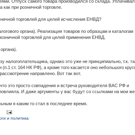
лями. Отпуск самого товара производился со склада. Уплачивал
 как при розничной торговле.
зничной торговлей для целей исчисления ЕНВД?
алогового органа). Реализация товаров по образцам и каталогам
 розничной торговлей для целей применения ЕНВД.
органа).
зу налогоплательщика, однако это уже не принципиально, т.к. т
 (п.1 ст. 164 НК РФ), а кроме того касается оно небольшого круг
рассмотрение направлено. Вот так вот.
, что это просто совпадения и встреча руководителя ВАС РФ и
овлияла. И даже аргументы у вас будут со ссылками на мои же
льным я каким то стал в последнее время.
оги и политика