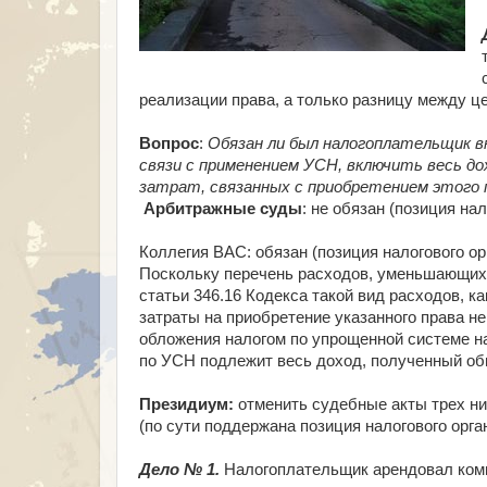
реализации права, а только разницу между це
Вопрос
:
Обязан ли был налогоплательщик вк
связи с применением УСН, включить весь до
затрат, связанных с приобретением этого 
Арбитражные суды
: не обязан (позиция на
Коллегия ВАС: обязан (позиция налогового ор
Поскольку перечень расходов, уменьшающих
статьи 346.16 Кодекса такой вид расходов, 
затраты на приобретение указанного права н
обложения налогом по упрощенной системе н
по УСН подлежит весь доход, полученный об
Президиум:
отменить судебные акты трех н
(по сути поддержана позиция налогового орган
Дело № 1.
Налогоплательщик арендовал комн