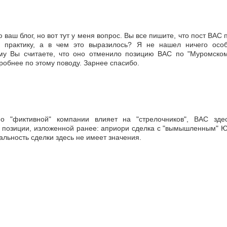
ваш блог, но вот тут у меня вопрос. Вы все пишите, что пост ВАС 
ю практику, а в чем это выразилось? Я не нашел ничего осо
му Вы считаете, что оно отменило позицию ВАС по "Муромско
робнее по этому поводу. Зарнее спасибо.
 "фиктивной" компании влияет на "стрелочников", ВАС зде
 позиции, изложенной ранее: априори сделка с "вымышленным" 
альность сделки здесь не имеет значения.