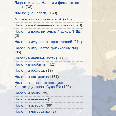
Лица компании Налоги и финансовое
право
(38)
Личное (не налоги)
(169)
Московский налоговый клуб
(213)
Налог на добавленную стоимость
(378)
Налог на дополнительный доход (НДД)
(3)
Налог на имущество организаций
(214)
Налог на имущество физических лиц
(85)
Налог на недвижимость
(51)
Налог на прибыль
(462)
Налог на роскошь
(19)
Налоги и статистика
(131)
Налоги в правовых позициях
Конституционного Суда РФ
(109)
Налоги и банки
(89)
Налоги и живопись
(13)
Налоги и история
(66)
Налоги и литература
(2)