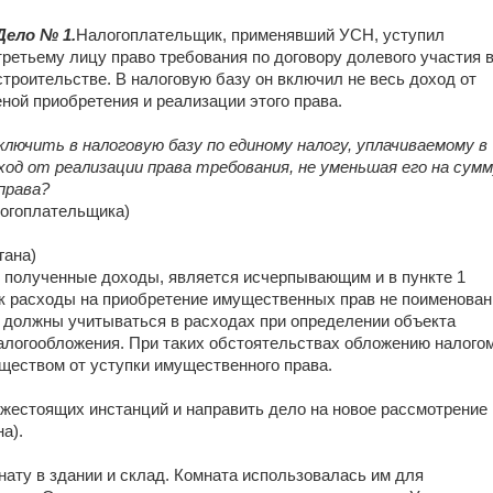
Дело № 1.
Налогоплательщик, применявший УСН, уступил
третьему лицу право требования по договору долевого участия 
строительстве. В налоговую базу он включил не весь доход от
ной приобретения и реализации этого права.
лючить в налоговую базу по единому налогу, уплачиваемому в
ход от реализации права требования, не уменьшая его на сум
права?
логоплательщика)
гана)
 полученные доходы, является исчерпывающим и в пункте 1
как расходы на приобретение имущественных прав не поименован
е должны учитываться в расходах при определении объекта
алогообложения. При таких обстоятельствах обложению налого
ществом от уступки имущественного права.
ижестоящих инстанций и направить дело на новое рассмотрение
а).
ату в здании и склад. Комната использовалась им для