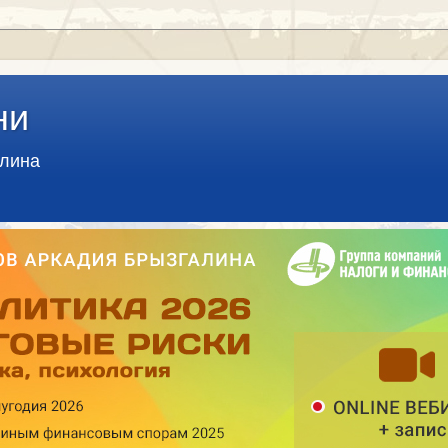
ни
алина