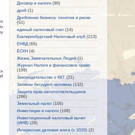
Договор и налоги
(90)
дроб
(1)
Дробление бизнеса: понятие и риски
по
(51)
бо
единый налоговый счет
(14)
му
Екатеринбургский Налоговый клуб
(213)
ЕНВД
(65)
ЕСХН
(4)
Жизнь Замечательных Людей
(1)
Журнал Налоги и финансовое право
(199)
сь
ЮЛ
Законодательство о ККТ
(21)
Записки бегущего человека
(132)
Защита прав налогоплательщиков
(286)
Земельный налог
(105)
Инвестиции и налоги
(108)
Инвестиционный налоговый вычет
(ИНВ)
(28)
Интересная деловая книга (с 2020)
(2)