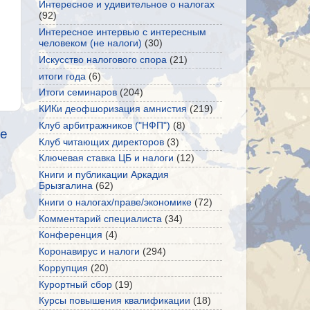
Интересное и удивительное о налогах
(92)
Интересное интервью с интересным
человеком (не налоги)
(30)
Искусство налогового спора
(21)
итоги года
(6)
Итоги семинаров
(204)
КИКи деофшоризация амнистия
(219)
Клуб арбитражников ("НФП")
(8)
е
Клуб читающих директоров
(3)
Ключевая ставка ЦБ и налоги
(12)
Книги и публикации Аркадия
Брызгалина
(62)
Книги о налогах/праве/экономике
(72)
Комментарий специалиста
(34)
Конференция
(4)
Коронавирус и налоги
(294)
Коррупция
(20)
Курортный сбор
(19)
Курсы повышения квалификации
(18)