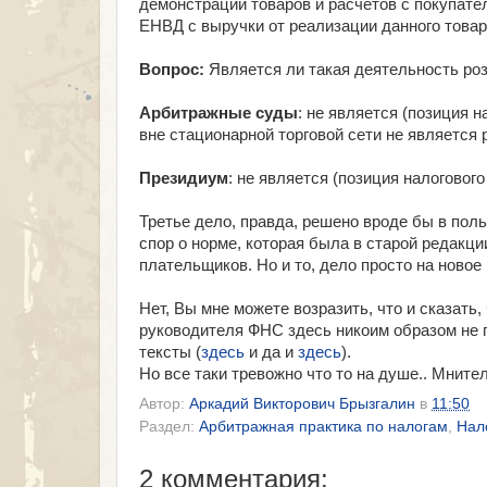
демонстрации товаров и расчетов с покупате
ЕНВД с выручки от реализации данного товара
Вопрос:
Является ли такая деятельность ро
Арбитражные суды
: не является (позиция н
вне стационарной торговой сети не является
Президиум
: не является (позиция налогового 
Третье дело, правда, решено вроде бы в поль
спор о норме, которая была в старой редакции
плательщиков. Но и то, дело просто на новое 
Нет, Вы мне можете возразить, что и сказать
руководителя ФНС здесь никоим образом не п
тексты (
здесь
и да и
здесь
).
Но все таки тревожно что то на душе.. Мните
Автор:
Аркадий Викторович Брызгалин
в
11:50
Раздел:
Арбитражная практика по налогам
,
Нал
2 комментария: