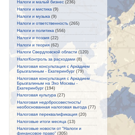
Налоги и малый бизнес
(236)
Налоги и мистика
(9)
Налоги и музыка
(9)
Налоги и ответственность
(265)
Налоги и политика
(556)
Налоги и поэзия
(22)
Налоги и теория
(62)
Налоги Свердловской области
(120)
НалогКонтроль за расходами
(8)
Налоговая консультация с Аркадием
Брызгалиным - Екатеринбург
(79)
Налоговая консультация с Аркадием
Брызгалиным на Эхо Москвы -
Екатеринбург
(194)
Налоговая культура
(27)
Налоговая недобросовестность/
необоснованная налоговая выгода
(77)
Налоговая переквалификация
(20)
Налоговые итоги месяца
(13)
Налоговые новости от "Налоги и
финансовое право"
(305)