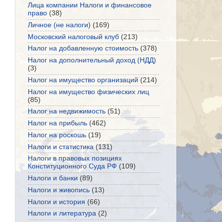
Лица компании Налоги и финансовое
право
(38)
Личное (не налоги)
(169)
Московский налоговый клуб
(213)
Налог на добавленную стоимость
(378)
Налог на дополнительный доход (НДД)
(3)
Налог на имущество организаций
(214)
Налог на имущество физических лиц
(85)
Налог на недвижимость
(51)
Налог на прибыль
(462)
Налог на роскошь
(19)
Налоги и статистика
(131)
Налоги в правовых позициях
Конституционного Суда РФ
(109)
Налоги и банки
(89)
Налоги и живопись
(13)
Налоги и история
(66)
Налоги и литература
(2)