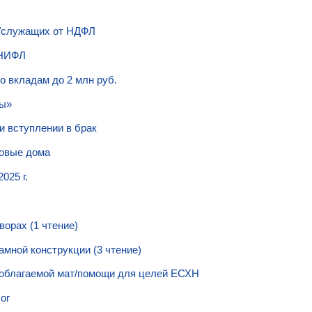
с/служащих от НДФЛ
 НИФЛ
о вкладам до 2 млн руб.
ты»
и вступлении в брак
довые дома
025 г.
орах (1 чтение)
мной конструкции (3 чтение)
необлагаемой мат/помощи для целей ЕСХН
ог