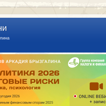
ни
алина