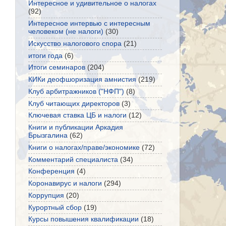
Интересное и удивительное о налогах
(92)
Интересное интервью с интересным
человеком (не налоги)
(30)
Искусство налогового спора
(21)
итоги года
(6)
Итоги семинаров
(204)
КИКи деофшоризация амнистия
(219)
Клуб арбитражников ("НФП")
(8)
Клуб читающих директоров
(3)
Ключевая ставка ЦБ и налоги
(12)
Книги и публикации Аркадия
Брызгалина
(62)
Книги о налогах/праве/экономике
(72)
Комментарий специалиста
(34)
Конференция
(4)
Коронавирус и налоги
(294)
Коррупция
(20)
Курортный сбор
(19)
Курсы повышения квалификации
(18)