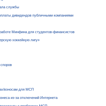
иала службы
ыплаты дивидендов публичными компаниями
 работе Минфина для студентов-финансистов
рскую хоккейную лигу»
 споров
рах/взносам для МСП
знеса из-за отключений Интернета