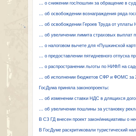
… о снижении гос/пошлин за обращение в суд
… об освобождении вознаграждения ряда го
… об освобождении Героев Труда от уплаты
… об увеличении лимита страховых выплат п
… о налоговом вычете для «Пушкинской кар
… о предоставлении пятидневного отпуска пр
… о распространении льготы по НИФЛ на са
… об исполнении бюджетов СФР и ФОМС за 2
ГосДума приняла законопроекты:
… об изменении ставки НДС в длящихся догов
… об увеличении пошлины за установку рекла
В СЗ ГД внесен проект закон/инициативы о 
В ГосДуме раскритиковали туристический нал