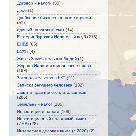
Договор и налоги
(90)
дроб
(1)
Дробление бизнеса: понятие и риски
(51)
единый налоговый счет
(14)
Екатеринбургский Налоговый клуб
(213)
ЕНВД
(65)
ЕСХН
(4)
Жизнь Замечательных Людей
(1)
Журнал Налоги и финансовое право
(199)
Законодательство о ККТ
(21)
Записки бегущего человека
(132)
Защита прав налогоплательщиков
(286)
Земельный налог
(105)
Инвестиции и налоги
(108)
Инвестиционный налоговый вычет
(ИНВ)
(28)
Интересная деловая книга (с 2020)
(2)