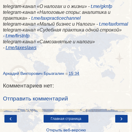
telegram-канал «О налогах и о жизни» -
t.me/gknfp
telegram-канал «Налоговые споры: аналитика и
практика» -
t.me/taxpracticechannel
telegram-канал «Малый бизнес и Налоги» -
t.me/taxformal
telegram-канал «​Судебная практика одной строкой»
-
t.me/firstnfp
telegram-канал «​Самозанятые и налоги»
-
t.me/taxeslaws
Аркадий Викторович Брызгалин
в
15:34
Комментариев нет:
Отправить комментарий
‹
›
Главная страница
Открыть веб-версию