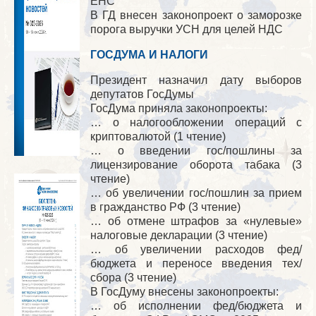
ЕНС
В ГД внесен законопроект о заморозке
порога выручки УСН для целей НДС
ГОСДУМА И НАЛОГИ
Президент назначил дату выборов
депутатов ГосДумы
ГосДума приняла законопроекты:
… о налогообложении операций с
криптовалютой (1 чтение)
… о введении гос/пошлины за
лицензирование оборота табака (3
чтение)
… об увеличении гос/пошлин за прием
в гражданство РФ (3 чтение)
… об отмене штрафов за «нулевые»
налоговые декларации (3 чтение)
… об увеличении расходов фед/
бюджета и переносе введения тех/
сбора (3 чтение)
В ГосДуму внесены законопроекты:
… об исполнении фед/бюджета и