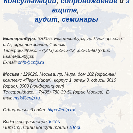
Консультации
,
сопровождение
и
з
ащита
,
аудит
,
семинары
Екатеринбург
: 620075, Екатеринбург, ул. Луначарского,
д.77, офисное здание, 4 этаж.
Телефоны/Факс: +7(343) 350-12-12, 350-15-90 (офис
Екатеринбург)
E-mail:
cnfp@cnfp.ru
Москва
: 129626, Москва, пр. Мира, дом 102 (офисный
комплекс «Парк Мира»), корпус 1, этаж 3, офисы 3010
(офис), 3009 (конференц-зал)
Телефон/факс: +7(495)-788-39-51 (офис Москва). E-
mail:
msk@cnfp.ru
Официальный сайт:
https://cnfp.ru/
здесь
Видео консультации
Читать наши консультации
здесь