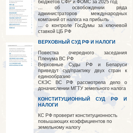
бюджетов СФР и ФОМС за 2025 год
… об освобождении ряда
администраторов международных
компаний от налога на прибыль
… о контроле ГосДумы за ключевой
ставкой ЦБ РФ
ВЕРХОВНЫЙ СУД РФ И НАЛОГИ
Повестка очередного заседания
Пленума ВС РФ
Верховные Суды РФ и Беларуси
приведут суд/практику двух стран к
единообразию
СКЭС ВС РФ рассмотрела дело о
доначислении МГТУ земельного налога
КОНСТИТУЦИОННЫЙ СУД РФ И
НАЛОГИ
КС РФ проверит конституционность
повышающих коэффициентов по
земельному налогу