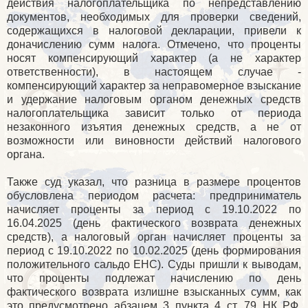
действия налогоплательщика по непредставлению
документов, необходимых для проверки сведений,
содержащихся в налоговой декларации, привели к
доначислению сумм налога. Отмечено, что проценты
носят компенсирующий характер (а не характер
ответственности), в настоящем случае -
компенсирующий характер за неправомерное взыскание
и удержание налоговым органом денежных средств
налогоплательщика зависит только от периода
незаконного изъятия денежных средств, а не от
возможности или виновности действий налогового
органа.
Также суд указал, что разница в размере процентов
обусловлена периодом расчета: предприниматель
начисляет проценты за период с 19.10.2022 по
16.04.2025 (день фактического возврата денежных
средств), а налоговый орган начисляет проценты за
период с 19.10.2022 по 10.02.2025 (день формирования
положительного сальдо ЕНС). Суды пришли к выводам,
что проценты подлежат начислению по день
фактического возврата излишне взысканных сумм, как
это предусмотрено абзацем 3 пункта 4 ст. 79 НК РФ.