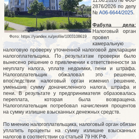
11.06.2026 № Ф06-
2876/2026 по делу
№
А06-6644/2025
.
Фабула дела:
Налоговый орган
Фото: https://yandex.ru/profile/1003108619
провел
камеральную
налоговую проверку уточненной налоговой декларации
налогоплательщика. По результатам проверки было
вынесено решение о привлечении к ответственности за
неуплату налога, уплате недоимки, пени и штрафа.
Налогоплательщик обжаловал это решение,
впоследствии налоговый орган изменил решение,
уменьшив сумму доначисленного налога, штрафа и
пени. В результате у предпринимателя образовалась
переплата, которая была возвращена.
Налогоплательщик потребовал начисления процентов
на сумму излишне взысканных денежных средств.
По мнению налогоплательщика, налоговый орган обязан
уплатить проценты на сумму излишне взысканных
налогов в соответствии со статьей 79 НК РФ.