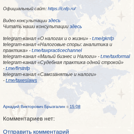
Официальный сайт:
https://cnfp.ru/
здесь
Видео консультации
Читать наши консультации
здесь
telegram-канал «О налогах и о жизни» -
t.me/gknfp
telegram-канал «Налоговые споры: аналитика и
практика» -
t.me/taxpracticechannel
telegram-канал «Малый бизнес и Налоги» -
t.me/taxformal
telegram-канал «​Судебная практика одной строкой»
-
t.me/firstnfp
telegram-канал «​Самозанятые и налоги»
-
t.me/taxeslaws
Аркадий Викторович Брызгалин
в
15:08
Комментариев нет:
Отправить комментарий