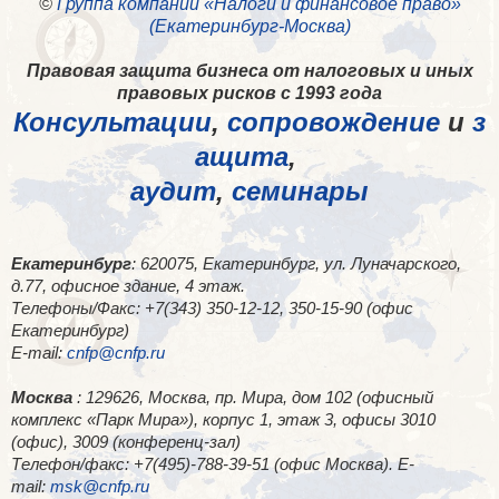
©
Группа компаний «Налоги и финансовое право»
(Екатеринбург-Москва)
Правовая защита бизнеса от налоговых и иных
правовых рисков с 1993 года
Консультации
,
сопровождение
и
з
ащита
,
аудит
,
семинары
Екатеринбург
: 620075, Екатеринбург, ул. Луначарского,
д.77, офисное здание, 4 этаж.
Телефоны/Факс: +7(343) 350-12-12, 350-15-90 (офис
Екатеринбург)
E-mail:
cnfp@cnfp.ru
Москва
: 129626, Москва, пр. Мира, дом 102 (офисный
комплекс «Парк Мира»), корпус 1, этаж 3, офисы 3010
(офис), 3009 (конференц-зал)
Телефон/факс: +7(495)-788-39-51 (офис Москва). E-
mail:
msk@cnfp.ru