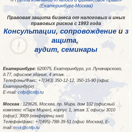
(Екатеринбург-Москва)
Правовая защита бизнеса от налоговых и иных
правовых рисков с 1993 года
Консультации
,
сопровождение
и
з
ащита
,
аудит
,
семинары
Екатеринбург
: 620075, Екатеринбург, ул. Луначарского,
д.77, офисное здание, 4 этаж.
Телефоны/Факс: +7(343) 350-12-12, 350-15-90 (офис
Екатеринбург)
E-mail:
cnfp@cnfp.ru
Москва
: 129626, Москва, пр. Мира, дом 102 (офисный
комплекс «Парк Мира»), корпус 1, этаж 3, офисы 3010
(офис), 3009 (конференц-зал)
Телефон/факс: +7(495)-788-39-51 (офис Москва). E-
mail:
msk@cnfp.ru