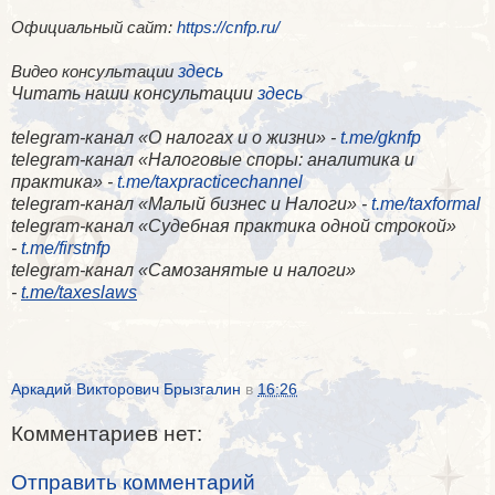
Официальный сайт:
https://cnfp.ru/
здесь
Видео консультации
Читать наши консультации
здесь
telegram-канал «О налогах и о жизни» -
t.me/gknfp
telegram-канал «Налоговые споры: аналитика и
практика» -
t.me/taxpracticechannel
telegram-канал «Малый бизнес и Налоги» -
t.me/taxformal
telegram-канал «​Судебная практика одной строкой»
-
t.me/firstnfp
telegram-канал «​Самозанятые и налоги»
-
t.me/taxeslaws
Аркадий Викторович Брызгалин
в
16:26
Комментариев нет:
Отправить комментарий