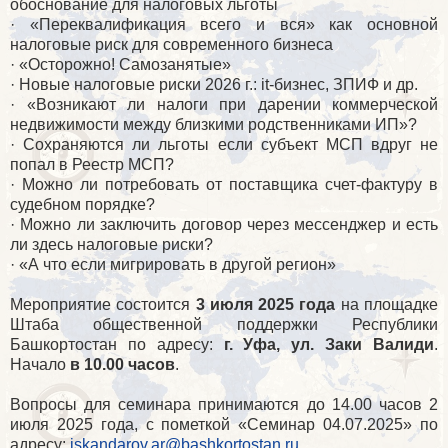
обоснование для налоговых льготы
· «Переквалификация всего и вся» как основной
налоговые риск для современного бизнеса
· «Осторожно! Самозанятые»
· Новые налоговые риски 2026 г.: it-бизнес, ЗПИФ и др.
· «Возникают ли налоги при дарении коммерческой
недвижимости между близкими родственниками ИП»?
· Сохраняются ли льготы если субъект МСП вдруг не
попал в Реестр МСП?
· Можно ли потребовать от поставщика счет-фактуру в
судебном порядке?
· Можно ли заключить договор через мессенджер и есть
ли здесь налоговые риски?
· «А что если мигрировать в другой регион»
Мероприятие состоится
3 июля 2025 года
на площадке
Штаба общественной поддержки Республики
Башкортостан по адресу:
г. Уфа, ул. Заки Валиди
.
Начало
в 10.00 часов
.
Вопросы для семинара принимаются до 14.00 часов 2
июля 2025 года, с пометкой «Семинар 04.07.2025» по
адресу:
iskandarov.ar@bashkortostan.ru
.