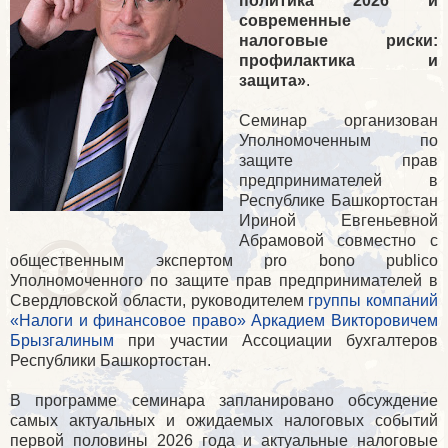
политика 2026 и
современные
налоговые риски:
профилактика и
защита»
.
Семинар организован
Уполномоченным по
защите прав
предпринимателей в
Республике Башкортостан
Ириной Евгеньевной
Абрамовой совместно с
общественным экспертом pro bono publico
Уполномоченного по защите прав предпринимателей в
Свердловской области, руководителем
группы компаний
«Налоги и финансовое право»
Аркадием Викторовичем
Брызгалиным
при участии Ассоциации бухгалтеров
Республики Башкортостан.
В программе семинара запланировано обсуждение
самых актуальных и ожидаемых налоговых событий
первой половины 2026 года и актуальные налоговые