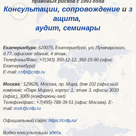
правовых рисков с 1993 года
Консультации
,
сопровождение
и
з
ащита
,
аудит
,
семинары
Екатеринбург
: 620075, Екатеринбург, ул. Луначарского,
д.77, офисное здание, 4 этаж.
Телефоны/Факс: +7(343) 350-12-12, 350-15-90 (офис
Екатеринбург)
E-mail:
cnfp@cnfp.ru
Москва
: 129626, Москва, пр. Мира, дом 102 (офисный
комплекс «Парк Мира»), корпус 1, этаж 3, офисы 3010
(офис), 3009 (конференц-зал)
Телефон/факс: +7(495)-788-39-51 (офис Москва). E-
mail:
msk@cnfp.ru
Официальный сайт:
https://cnfp.ru/
здесь
Видео консультации