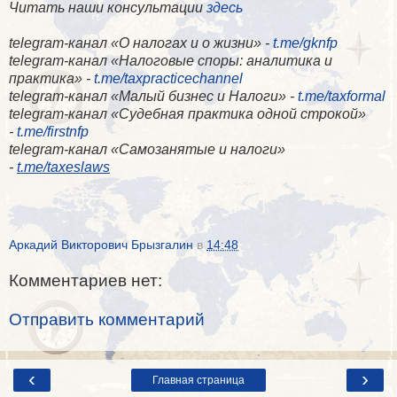
Читать наши консультации
здесь
telegram-канал «О налогах и о жизни» -
t.me/gknfp
telegram-канал «Налоговые споры: аналитика и
практика» -
t.me/taxpracticechannel
telegram-канал «Малый бизнес и Налоги» -
t.me/taxformal
telegram-канал «​Судебная практика одной строкой»
-
t.me/firstnfp
telegram-канал «​Самозанятые и налоги»
-
t.me/taxeslaws
Аркадий Викторович Брызгалин
в
14:48
Комментариев нет:
Отправить комментарий
‹
›
Главная страница