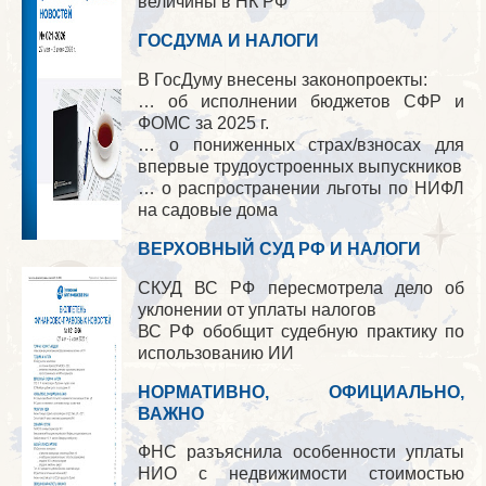
величины в НК РФ
ГОСДУМА И НАЛОГИ
В ГосДуму внесены законопроекты:
… об исполнении бюджетов СФР и
ФОМС за 2025 г.
… о пониженных страх/взносах для
впервые трудоустроенных выпускников
… о распространении льготы по НИФЛ
на садовые дома
ВЕРХОВНЫЙ СУД РФ И НАЛОГИ
СКУД ВС РФ пересмотрела дело об
уклонении от уплаты налогов
ВС РФ обобщит судебную практику по
использованию ИИ
НОРМАТИВНО, ОФИЦИАЛЬНО,
ВАЖНО
ФНС разъяснила особенности уплаты
НИО с недвижимости стоимостью