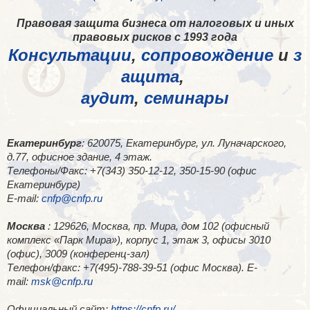
Правовая защита бизнеса от налоговых и иных
правовых рисков с 1993 года
Консультации
,
сопровождение
и
з
ащита
,
аудит
,
семинары
Екатеринбург
: 620075, Екатеринбург, ул. Луначарского,
д.77, офисное здание, 4 этаж.
Телефоны/Факс: +7(343) 350-12-12, 350-15-90 (офис
Екатеринбург)
E-mail:
cnfp@cnfp.ru
Москва
: 129626, Москва, пр. Мира, дом 102 (офисный
комплекс «Парк Мира»), корпус 1, этаж 3, офисы 3010
(офис), 3009 (конференц-зал)
Телефон/факс: +7(495)-788-39-51 (офис Москва). E-
mail:
msk@cnfp.ru
Официальный сайт:
https://cnfp.ru/