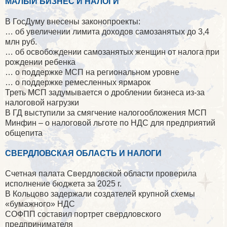
МАЛЫЙ БИЗНЕС И НАЛОГИ
В ГосДуму внесены законопроекты:
… об увеличении лимита доходов самозанятых до 3,4
млн руб.
… об освобождении самозанятых женщин от налога при
рождении ребенка
… о поддержке МСП на региональном уровне
… о поддержке ремесленных ярмарок
Треть МСП задумывается о дроблении бизнеса из-за
налоговой нагрузки
В ГД выступили за смягчение налогообложения МСП
Минфин – о налоговой льготе по НДС для предприятий
общепита
СВЕРДЛОВСКАЯ ОБЛАСТЬ И НАЛОГИ
Счетная палата Свердловской области проверила
исполнение бюджета за 2025 г.
В Кольцово задержали создателей крупной схемы
«бумажного» НДС
СОФПП составил портрет свердловского
предпринимателя