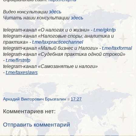
здесь
Видео консультации
Читать наши консультации
здесь
telegram-канал «О налогах и о жизни» -
t.me/gknfp
telegram-канал «Налоговые споры: аналитика и
практика» -
t.me/taxpracticechannel
telegram-канал «Малый бизнес и Налоги» -
t.me/taxformal
telegram-канал «​Судебная практика одной строкой»
-
t.me/firstnfp
telegram-канал «​Самозанятые и налоги»
-
t.me/taxeslaws
Аркадий Викторович Брызгалин
в
17:27
Комментариев нет:
Отправить комментарий