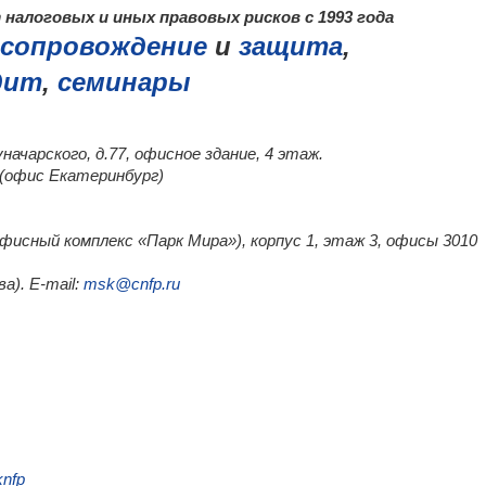
налоговых и иных правовых рисков с 1993 года
сопровождение
и
защита
,
дит
,
семинары
уначарского, д.77, офисное здание, 4 этаж.
0 (офис Екатеринбург)
(офисный комплекс «Парк Мира»), корпус 1, этаж 3, офисы 3010
а). E-mail:
msk@cnfp.ru
knfp