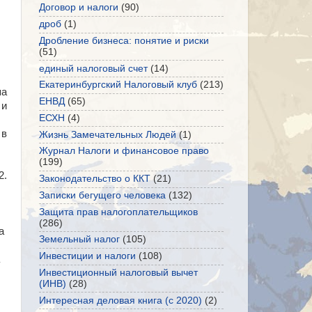
Договор и налоги
(90)
дроб
(1)
Дробление бизнеса: понятие и риски
(51)
единый налоговый счет
(14)
Екатеринбургский Налоговый клуб
(213)
па
ЕНВД
(65)
 и
ЕСХН
(4)
 в
Жизнь Замечательных Людей
(1)
Журнал Налоги и финансовое право
(199)
2.
Законодательство о ККТ
(21)
Записки бегущего человека
(132)
Защита прав налогоплательщиков
(286)
а
Земельный налог
(105)
Инвестиции и налоги
(108)
Инвестиционный налоговый вычет
(ИНВ)
(28)
Интересная деловая книга (с 2020)
(2)