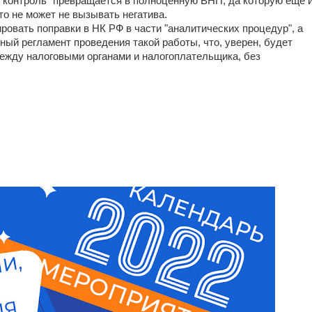
й контроль" превращается в полноценную ВНП, да которую еще 
это не может не вызывать негатива.
ровать поправки в НК РФ в части "аналитических процедур", а
ый регламент проведения такой работы, что, уверен, будет
ежду налоговыми органами и налогоплательщика, без
_