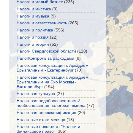
Налоги и малый бизнес
(236)
Налоги и мистика
(9)
Налоги и музыка
(9)
Налоги и ответственность
(265)
Налоги и политика
(556)
Налоги и поэзия
(22)
Налоги и теория
(62)
Налоги Свердловской области
(120)
НалогКонтроль за расходами
(8)
Налоговая консультация с Аркадием
Брызгалиным - Екатеринбург
(79)
Налоговая консультация с Аркадием
Брызгалиным на Эхо Москвы -
Екатеринбург
(194)
Налоговая культура
(27)
Налоговая недобросовестность/
необоснованная налоговая выгода
(77)
Налоговая переквалификация
(20)
Налоговые итоги месяца
(13)
Налоговые новости от "Налоги и
финансовое право"
(305)