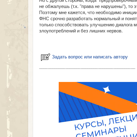
Но с другой стороны, когда "предпроверочны
не обжалуешь (т.к. "права не нарушены"), то 
Поэтому мне кажется, что необходимо иниции
ФНС срочно разработать нормальный и понятн
только способствовать улучшению диалога м
злоупотреблений и без лишних нервов.
Задать вопрос или написать автору
___________________________________________