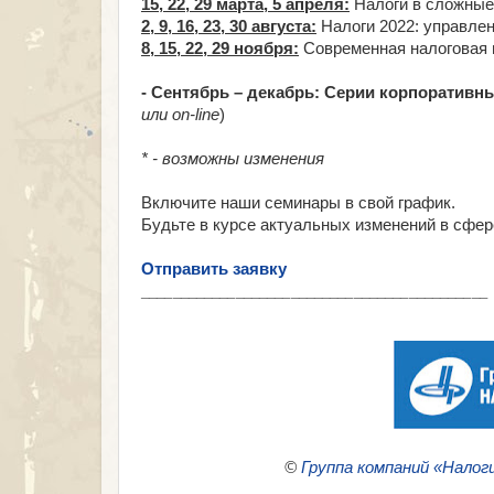
15, 22, 29 марта, 5 апреля:
Налоги в сложные
2, 9, 16, 23, 30 августа:
Налоги 2022: управле
8, 15, 22, 29 ноября:
Современная налоговая п
⠀
- Сентябрь – декабрь: Серии корпоративн
или on-line
)
* - возможны изменения
Включите наши семинары в свой график.
Будьте в курсе актуальных изменений в сфер
Отправить заявку
___________________________________________
©
Группа компаний «Налог