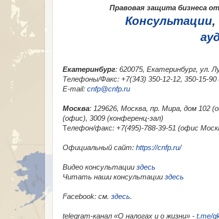
Правовая защита бизнеса от 
Консультации
,
ау
Екатеринбург
: 620075, Екатеринбург, ул. Л
Телефоны/Факс: +7(343) 350-12-12, 350-15-9
E-mail:
cnfp@cnfp.ru
Москва
: 129626, Москва, пр. Мира, дом 102 
(офис), 3009 (конференц-зал)
Т
елефон/факс: +7(495)-788-39-51 (офис Москв
Официальный сайт:
https://cnfp.ru/
Видео консультации
здесь
Читать наши консультации
здесь
Facebook
: см.
здесь
.
telegram-канал «О налогах и о жизни» -
t.me/g