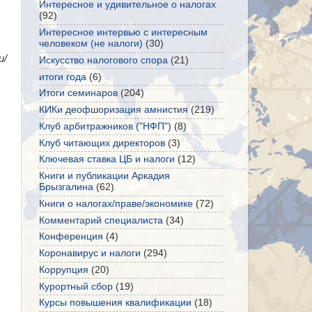
Интересное и удивительное о налогах
(92)
Интересное интервью с интересным
человеком (не налоги)
(30)
и/
Искусство налогового спора
(21)
итоги года
(6)
Итоги семинаров
(204)
КИКи деофшоризация амнистия
(219)
Клуб арбитражников ("НФП")
(8)
Клуб читающих директоров
(3)
Ключевая ставка ЦБ и налоги
(12)
Книги и публикации Аркадия
Брызгалина
(62)
Книги о налогах/праве/экономике
(72)
Комментарий специалиста
(34)
Конференция
(4)
Коронавирус и налоги
(294)
Коррупция
(20)
Курортный сбор
(19)
Курсы повышения квалификации
(18)