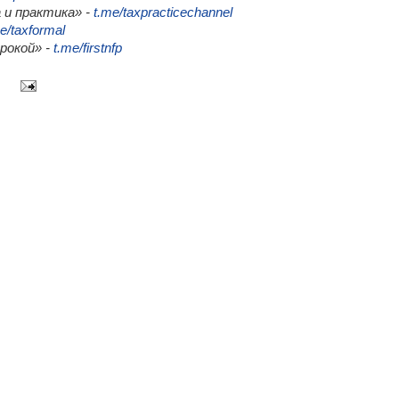
 и практика» -
t.me/taxpracticechannel
e/taxformal
трокой» -
t.me/firstnfp