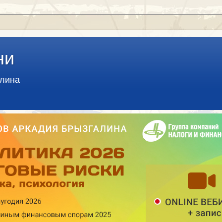
ни
алина