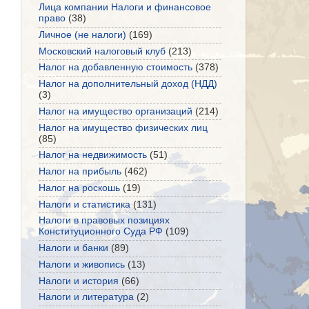
Лица компании Налоги и финансовое
право
(38)
Личное (не налоги)
(169)
Московский налоговый клуб
(213)
Налог на добавленную стоимость
(378)
Налог на дополнительный доход (НДД)
(3)
Налог на имущество организаций
(214)
Налог на имущество физических лиц
(85)
Налог на недвижимость
(51)
Налог на прибыль
(462)
Налог на роскошь
(19)
Налоги и статистика
(131)
Налоги в правовых позициях
Конституционного Суда РФ
(109)
Налоги и банки
(89)
Налоги и живопись
(13)
Налоги и история
(66)
Налоги и литература
(2)