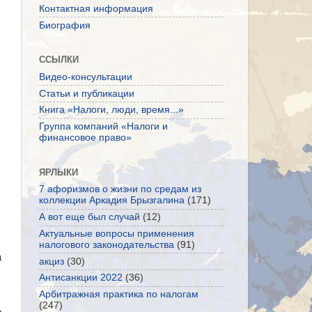
Контактная информация
Биография
ССЫЛКИ
Видео-консультации
Статьи и публикации
Книга «Налоги, люди, время...»
Группа компаний «Налоги и
финансовое право»
ЯРЛЫКИ
7 афоризмов о жизни по средам из
коллекции Аркадия Брызгалина
(171)
А вот еще был случай
(12)
Актуальные вопросы применения
налогового законодательства
(91)
а
акциз
(30)
Антисанкции 2022
(36)
Арбитражная практика по налогам
(247)