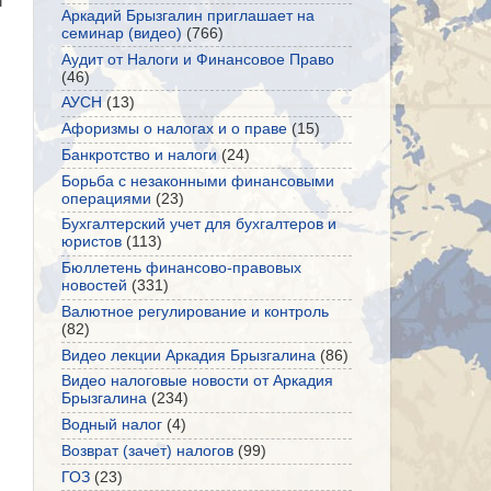
и
Аркадий Брызгалин приглашает на
семинар (видео)
(766)
Аудит от Налоги и Финансовое Право
(46)
АУСН
(13)
Афоризмы о налогах и о праве
(15)
Банкротство и налоги
(24)
Борьба с незаконными финансовыми
операциями
(23)
Бухгалтерский учет для бухгалтеров и
юристов
(113)
Бюллетень финансово-правовых
новостей
(331)
Валютное регулирование и контроль
(82)
Видео лекции Аркадия Брызгалина
(86)
Видео налоговые новости от Аркадия
Брызгалина
(234)
Водный налог
(4)
Возврат (зачет) налогов
(99)
ГОЗ
(23)