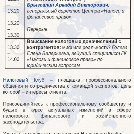
–
Брызгалин Аркадий Викторович
,
13.20
генеральный директор Центра «Налоги и
финансовое право»
13.20
–
Перерыв
13.30
Взыскание налоговых доначислений с
13.30
контрагентов:
миф или реальность?
Голева
–
Елена Валерьевна, ведущий специалист ГК
14.00
«Налоги и финансовое право» по
юридическим вопросам
Налоговый Клуб
– площадка профессионального
общения и сотрудничества с командой экспертов, цель
которой – интересы клиента.
⠀
Присоединяйтесь к профессиональному сообществу и
будьте в курсе актуальных изменений в сфере
налогового, финансового и хозяйственного
законодательства.
⠀
Узнать о том, как стать участником Налогового Клуба: