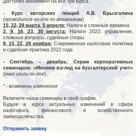
Доступен абонемент на все три курса.
⠀
- Курс авторских лекций А.В. Брызгалина
(
проводится on-line по вторникам
)
15, 22, 29 марта, 5 апреля:
Налоги в сложные времена
2, 9, 16, 23, 30 августа:
Налоги 2022: управление,
сложные вопросы, судебные споры
8, 15, 22, 29 ноября:
Современная налоговая политика
и судебная практика 2022 года
⠀
- Сентябрь – декабрь: Серии корпоративных
семинаров: «Меняем взгляд на бухгалтерский учет»
(
очно и/или on-line
)
* - возможны изменения
Включите наши семинары в свой график.
Будьте в курсе актуальных изменений в сфере
налогового, финансового и хозяйственного
законодательства.
Отправить заявку
____________________________________________