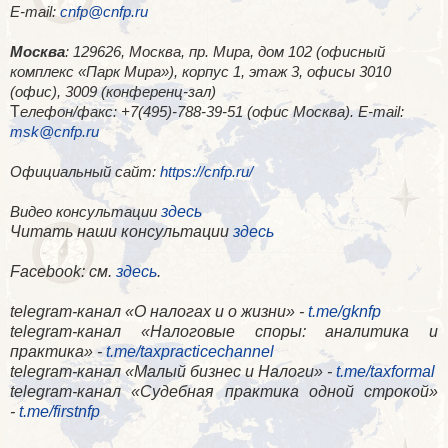
E-mail:
cnfp@cnfp.ru
Москва
: 129626, Москва, пр. Мира, дом 102 (офисный
комплекс «Парк Мира»), корпус 1, этаж 3, офисы 3010
(офис), 3009 (конференц-зал)
Т
елефон/факс: +7(495)-788-39-51 (офис Москва). E-mail:
msk@cnfp.ru
Официальный сайт:
https://cnfp.ru/
здесь
Видео консультации
Читать наши консультации
здесь
Facebook
: см.
здесь
.
telegram-канал «О налогах и о жизни» -
t.me/gknfp
telegram-канал «Налоговые споры: аналитика и
практика» -
t.me/taxpracticechannel
telegram-канал «Малый бизнес и Налоги» -
t.me/taxformal
telegram-канал «​Судебная практика одной строкой»
-
t.me/firstnfp