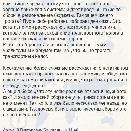
ближайшее время, потому что... просто этот налог
хорошо прижился в систему, и дает вроде бы какие-то
сборы в региональные бюджеты. Так зачем же его
трогать? Пусть себе работает, собирает денюжки. Это,
кстати, не мои рассуждения, так говорят чиновники,
которые ратуют за сохранение транспортного налога в
составе фискальной системы страны.
И вот эта "простота и ясность" является самым
убедительным аргументом "за", что бы не трогать
транспортный налог.
К сожалению, более сложные рассуждения о негативном
влиянии транспортного налога на экономику и общество
пока не рассматриваются и думаю, что рассматриваться
не будут еще долго.
А еще я боюсь, что эту идею реализуют частично, знаете
как? И экологический сбор введут и транспортный налог
не отменят. Так, кстати уже было несколько лет назад, но
с акцизами. Так почему бы и с экологическим сбором это
не попробовать?
Аркадий Викторович Брызгалин
в
11:40