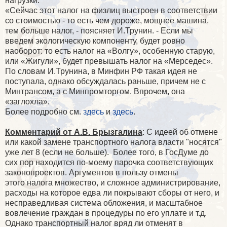
нагрузки.
«Сейчас этот налог на физлиц выстроен в соответствии
со стоимостью - то есть чем дороже, мощнее машина,
тем больше налог, - поясняет И.Трунин. - Если мы
введем экологическую компоненту, будет ровно
наоборот: то есть налог на «Волгу», особенную старую,
или «Жигули», будет превышать налог на «Мерседес».
По словам И.Трунина, в Минфин РФ такая идея не
поступала, однако обсуждалась раньше, причем не с
Минтрансом, а с Минпромторгом. Впрочем, она
«заглохла».
Более подробно см.
здесь
и
здесь
.
Комментарий от А.В. Брызгалина
: С идеей об отмене
или какой замене транспортного налога власти "носятся"
уже лет 8 (если не больше). Более того, в ГосДуме до
сих пор находится по-моему парочка соответствующих
законопроектов. Аргументов в пользу отмены
этого налога множество, и сложное администрирование,
расходы на которое едва ли покрывают сборы от него, и
несправедливая система обложения, и масштабное
вовлечение граждан в процедуры по его уплате и т.д.
Однако транспортный налог вряд ли отменят в