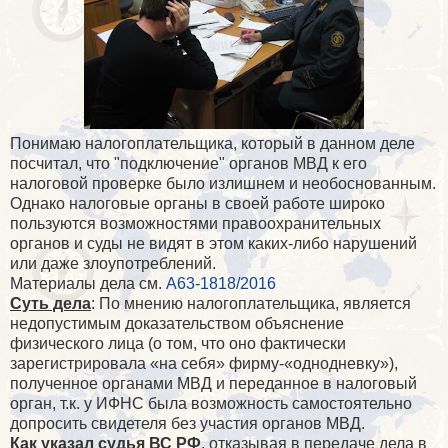
Понимаю налогоплательщика, который в данном деле
посчитал, что "подключение" органов МВД к его
налоговой проверке было излишнем и необоснованным.
Однако налоговые органы в своей работе широко
пользуются возможностями правоохранительных
органов и суды не видят в этом каких-либо нарушений
или даже злоупотреблений.
Материалы дела см.
А63-1818/2016
Суть дела
: По мнению налогоплательщика, является
недопустимым доказательством объяснение
физического лица (о том, что оно фактически
зарегистрировала «на себя» фирму-«однодневку»),
полученное органами МВД и переданное в налоговый
орган, т.к. у ИФНС была возможность самостоятельно
допросить свидетеля без участия органов МВД.
Как указал судья ВС РФ
, отказывая в передаче дела в