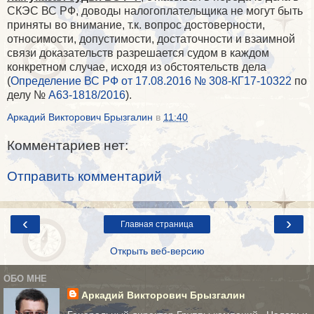
СКЭС ВС РФ, доводы налогоплательщика не могут быть
приняты во внимание, т.к. вопрос достоверности,
относимости, допустимости, достаточности и взаимной
связи доказательств разрешается судом в каждом
конкретном случае, исходя из обстоятельств дела
(
Определение ВС РФ от 17.08.2016 № 308-КГ17-10322
по
делу №
А63-1818/2016
).
Аркадий Викторович Брызгалин
в
11:40
Комментариев нет:
Отправить комментарий
‹
›
Главная страница
Открыть веб-версию
ОБО МНЕ
Аркадий Викторович Брызгалин