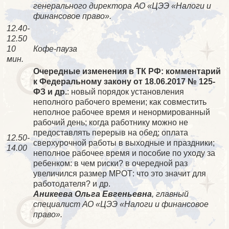
генерального директора АО «ЦЭЭ «Налоги и
финансовое право».
12.40-
12.50
10
Кофе-пауза
мин.
Очередные изменения в ТК РФ: комментарий
к Федеральному закону от 18.06.2017 № 125-
ФЗ и др.
: новый порядок установления
неполного рабочего времени; как совместить
неполное рабочее время и ненормированный
рабочий день; когда работнику можно не
предоставлять перерыв на обед; оплата
12.50-
сверхурочной работы в выходные и праздники;
14.00
неполное рабочее время и пособие по уходу за
ребенком: в чем риски? в очередной раз
увеличился размер МРОТ: что это значит для
работодателя? и др.
Аникеева Ольга Евгеньевна
, главный
специалист АО «ЦЭЭ «Налоги и финансовое
право».