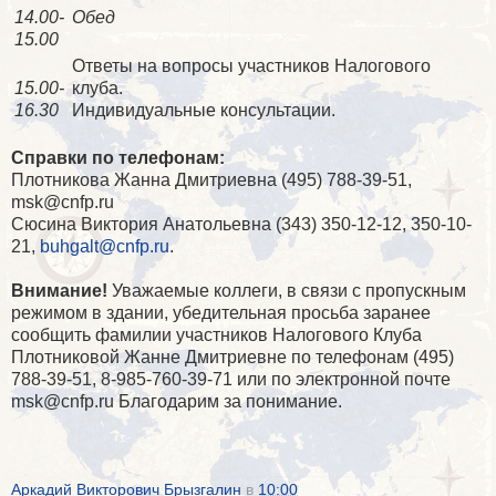
14.00-
Обед
15.00
Ответы на вопросы участников Налогового
15.00-
клуба.
16.30
Индивидуальные консультации.
Справки по телефонам:
Плотникова Жанна Дмитриевна (495) 788-39-51,
msk@cnfp.ru
Сюсина Виктория Анатольевна (343) 350-12-12, 350-10-
21,
buhgalt@cnfp.ru
.
Внимание!
Уважаемые коллеги, в связи с пропускным
режимом в здании, убедительная просьба заранее
сообщить фамилии участников Налогового Клуба
Плотниковой Жанне Дмитриевне по телефонам (495)
788-39-51, 8-985-760-39-71 или по электронной почте
msk@cnfp.ru Благодарим за понимание.
Аркадий Викторович Брызгалин
в
10:00