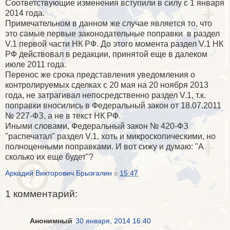
Соответствующие изменения вступили в силу с 1 января
2014 года.
Примечательном в данном же случае является то, что
это самые первые законодательные поправки в раздел
V.1 первой части НК РФ. До этого момента
раздел V.1 НК
РФ действовал в редакции, принятой еще в далеком
июле 2011 года.
Перенос же срока представления уведомления о
контролируемых сделках с 20 мая на 20 ноября 2013
года, не затрагивал непосредственно раздел V.1, т.к.
поправки вносились в Федеральный закон от 18.07.2011
№ 227-ФЗ, а не в текст НК РФ.
Иными словами, Федеральный закон № 420-ФЗ
"распечатал" раздел V.1, хоть и микроскопическими, но
полноценными поправками. И вот сижу и думаю: "А
сколько их еще будет"?
Аркадий Викторович Брызгалин
в
15:47
1 комментарий:
Анонимный
30 января, 2014 16:40