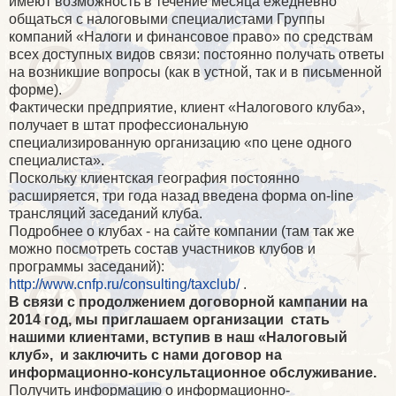
имеют возможность в течение месяца ежедневно
общаться с налоговыми специалистами Группы
компаний «Налоги и финансовое право» по средствам
всех доступных видов связи: постоянно получать ответы
на возникшие вопросы (как в устной, так и в письменной
форме).
Фактически предприятие, клиент «Налогового клуба»,
получает в штат профессиональную
специализированную организацию «по цене одного
специалиста».
Поскольку клиентская география постоянно
расширяется, три года назад введена форма on-line
трансляций заседаний клуба.
Подробнее о клубах - на сайте компании (там так же
можно посмотреть состав участников клубов и
программы заседаний):
http://www.cnfp.ru/consulting/taxclub/
.
В связи с продолжением договорной кампании на
2014 год, мы приглашаем организации стать
нашими клиентами, вступив в наш «Налоговый
клуб», и заключить с нами договор на
информационно-консультационное обслуживание.
Получить информацию о информационно-