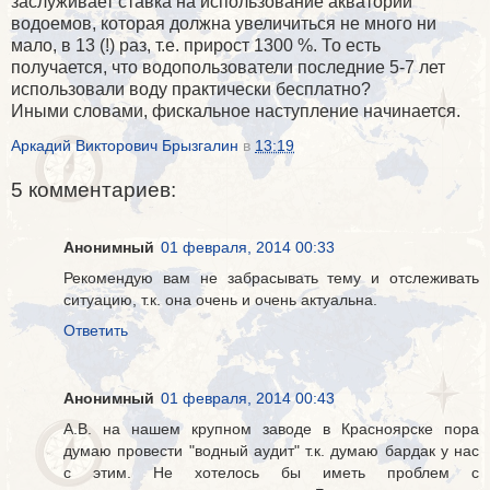
заслуживает ставка на использование акватории
водоемов, которая должна увеличиться не много ни
мало, в 13 (!) раз, т.е. прирост 1300 %. То есть
получается, что водопользователи последние 5-7 лет
использовали воду практически бесплатно?
Иными словами, фискальное наступление начинается.
Аркадий Викторович Брызгалин
в
13:19
5 комментариев:
Анонимный
01 февраля, 2014 00:33
Рекомендую вам не забрасывать тему и отслеживать
ситуацию, т.к. она очень и очень актуальна.
Ответить
Анонимный
01 февраля, 2014 00:43
А.В. на нашем крупном заводе в Красноярске пора
думаю провести "водный аудит" т.к. думаю бардак у нас
с этим. Не хотелось бы иметь проблем с