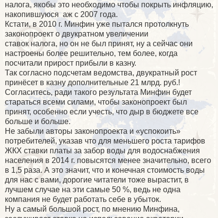
налога, якобы это необходимо чтобы покрыть инфляцию,
накопившуюся
аж с 2007 года.
Кстати, в 2010 г. Минфин уже пытался протолкнуть
законопроект о двукратном увеличении
ставок налога, но он не был принят, ну а сейчас они
настроены более решительно, тем более, когда
посчитали прирост прибыли в казну.
Так согласно подсчетам ведомства, двукратный рост
принёсет в казну дополнительные 21 млрд. руб.!
Согласитесь, ради такого результата Минфин будет
стараться всеми силами, чтобы законопроект был
принят, особенно если учесть, что дыр в бюджете все
больше и больше.
Не забыли авторы законопроекта и «успокоить»
потребителей, указав что для меньшего роста тарифов
ЖКХ ставки платы за забор воды для водоснабжения
населения в 2014 г. повысятся менее значительно, всего
в 1,5 раза. А это значит, что и конечная стоимость воды
для нас с вами, дорогие читатели тоже вырастит, в
лучшем случае на эти самые 50 %, ведь не одна
компания не будет работать себе в убыток.
Ну а самый большой рост, по мнению Минфина,