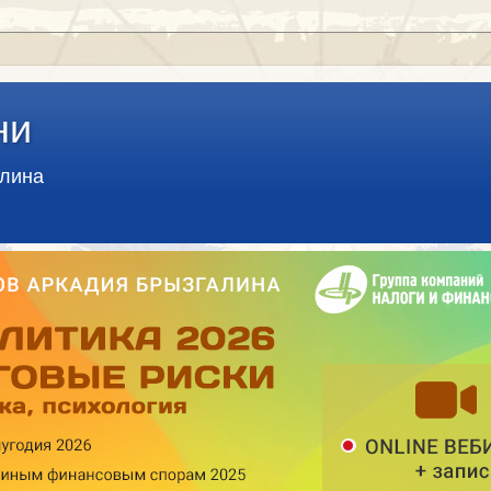
ни
алина