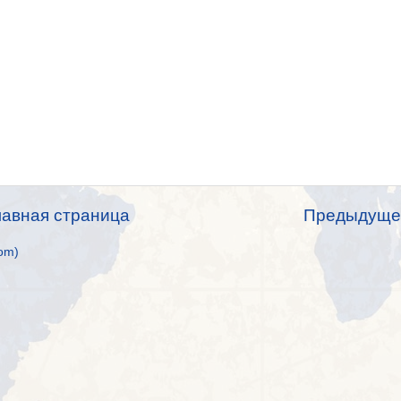
лавная страница
Предыдуще
om)