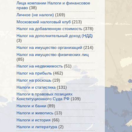
Лица компании Налоги и финансовое
право
(38)
Личное (не налоги)
(169)
Московский налоговый клуб
(213)
Налог на добавленную стоимость
(378)
Налог на дополнительный доход (НДД)
(3)
Налог на имущество организаций
(214)
Налог на имущество физических лиц
(85)
Налог на недвижимость
(51)
Налог на прибыль
(462)
Налог на роскошь
(19)
Налоги и статистика
(131)
Налоги в правовых позициях
Конституционного Суда РФ
(109)
Налоги и банки
(89)
Налоги и живопись
(13)
Налоги и история
(66)
Налоги и литература
(2)