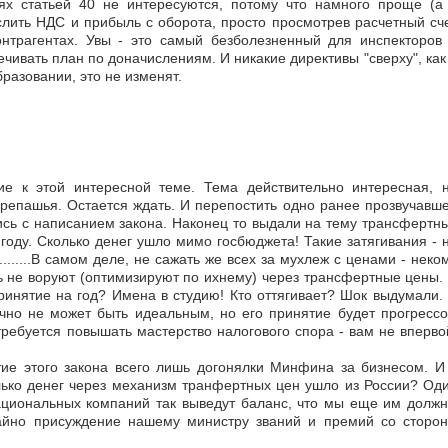
ях статьей 40 не интересуются, потому что намного проще (а
слить НДС и прибыль с оборота, просто просмотрев расчетный сч
онтрагентах. Увы - это самый безболезненный для инспекторов
ивать план по доначислениям. И никакие директивы "сверху", как
разовании, это не изменят.
е к этой интересной теме. Тема действительно интересная, 
ерепашья. Остается ждать. И перепостить одно ранее прозвучавш
сь с написанием закона. Наконец то выдали на тему трансфертн
году. Сколько денег ушло мимо госбюджета! Такие затягивания - 
........В самом деле, не сажать же всех за мухлеж с ценами - неко
ть не воруют (оптимизируют по ихнему) через трансфертные цены.
ринятие на год? Имена в студию! Кто оттягивает? Шок выдумали.
ечно не может быть идеальным, но его принятие будет прогресс
требуется повышать мастерство налогового спора - вам не вперво
ие этого закона всего лишь догонялки Минфина за бизнесом. И
ько денег через механизм транфертных цен ушло из России? Од
национальных компаний так выведут баланс, что мы еще им долж
айно присуждение нашему министру званий и премий со сторо