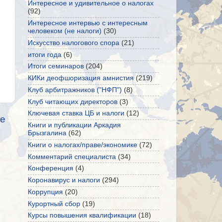
Интересное и удивительное о налогах
(92)
Интересное интервью с интересным
человеком (не налоги)
(30)
Искусство налогового спора
(21)
итоги года
(6)
Итоги семинаров
(204)
КИКи деофшоризация амнистия
(219)
Клуб арбитражников ("НФП")
(8)
Клуб читающих директоров
(3)
Ключевая ставка ЦБ и налоги
(12)
е
Книги и публикации Аркадия
Брызгалина
(62)
Книги о налогах/праве/экономике
(72)
Комментарий специалиста
(34)
Конференция
(4)
Коронавирус и налоги
(294)
Коррупция
(20)
Курортный сбор
(19)
Курсы повышения квалификации
(18)