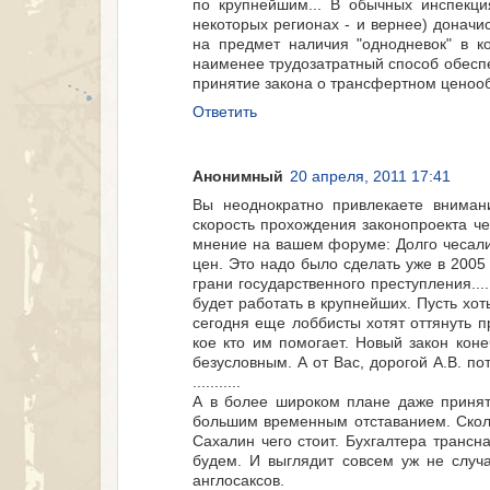
по крупнейшим... В обычных инспекци
некоторых регионах - и вернее) доначи
на предмет наличия "однодневок" в к
наименее трудозатратный способ обеспеч
принятие закона о трансфертном ценооб
Ответить
Анонимный
20 апреля, 2011 17:41
Вы неоднократно привлекаете внимани
скорость прохождения законопроекта ч
мнение на вашем форуме: Долго чесали
цен. Это надо было сделать уже в 2005 
грани государственного преступления....
будет работать в крупнейших. Пусть хо
сегодня еще лоббисты хотят оттянуть п
кое кто им помогает. Новый закон кон
безусловным. А от Вас, дорогой А.В. по
...........
А в более широком плане даже принят
большим временным отставанием. Скол
Сахалин чего стоит. Бухгалтера транс
будем. И выглядит совсем уж не случ
англосаксов.