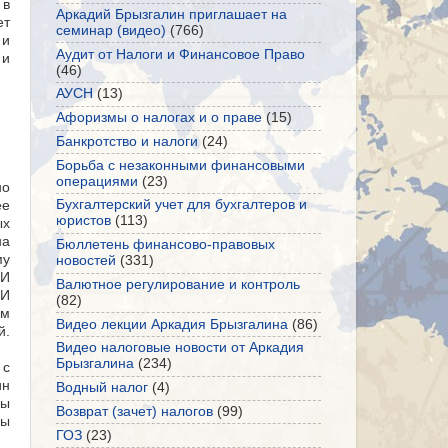
 в
Аркадий Брызгалин приглашает на
ет
семинар (видео)
(766)
 и
Аудит от Налоги и Финансовое Право
 и
(46)
АУСН
(13)
Афоризмы о налогах и о праве
(15)
Банкротство и налоги
(24)
Борьба с незаконными финансовыми
операциями
(23)
но
Бухгалтерский учет для бухгалтеров и
ее
юристов
(113)
ых
на
Бюллетень финансово-правовых
му
новостей
(331)
 И
Валютное регулирование и контроль
 И
(82)
ом
Видео лекции Аркадия Брызгалина
(86)
й.
Видео налоговые новости от Аркадия
Брызгалина
(234)
 с
ин
Водный налог
(4)
ны
Возврат (зачет) налогов
(99)
ны
ГОЗ
(23)