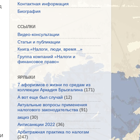
Контактная информация
д
Биография
ССЫЛКИ
Видео-консультации
Статьи и публикации
Книга «Налоги, люди, время...»
Группа компаний «Налоги и
финансовое право»
ЯРЛЫКИ
7 афоризмов о жизни по средам из
коллекции Аркадия Брызгалина
(171)
А вот еще был случай
(12)
Актуальные вопросы применения
налогового законодательства
(91)
акциз
(30)
Антисанкции 2022
(36)
Арбитражная практика по налогам
МИ
(247)