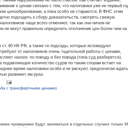
с такими нарушениями не было совсем. Как считает издание,
имание к ценам связано с тем, что налоговики уже не первый го
ом ценообразовании, а пока особо не стараются. В ФНС этим
ртно подходить к сбору доказательств, смотреть свежую
алоговиков чаще всего отменяют, так как они ничем не
и не могут правильно определить отклонение цен более чем на
ст. 40 НК РФ, а также те подходы, которые исповедуют
требуют от налоговиков очень тщательной работы с ценами,
сляют налоги по поводу и без повода (типа суд разберется).
ка подавляющее количество судов по таким спорам встает на
еднее время налоговики особо и не рискуют, предпочитая ждать
стью развяжет им руки.
ьба с трансфертными ценами)
акими проверками будут заниматься в отдельных случаях только 