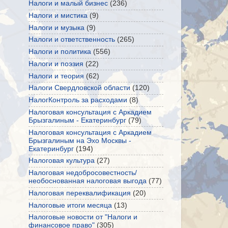
Налоги и малый бизнес
(236)
Налоги и мистика
(9)
Налоги и музыка
(9)
Налоги и ответственность
(265)
Налоги и политика
(556)
Налоги и поэзия
(22)
Налоги и теория
(62)
Налоги Свердловской области
(120)
НалогКонтроль за расходами
(8)
Налоговая консультация с Аркадием
Брызгалиным - Екатеринбург
(79)
Налоговая консультация с Аркадием
Брызгалиным на Эхо Москвы -
Екатеринбург
(194)
Налоговая культура
(27)
Налоговая недобросовестность/
необоснованная налоговая выгода
(77)
Налоговая переквалификация
(20)
Налоговые итоги месяца
(13)
Налоговые новости от "Налоги и
финансовое право"
(305)