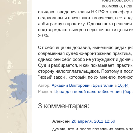
года проверок 
возможно, невн
ожидают введения главы НК РФ о трансфертн
недовольны и призывают творчески, нестанда
арбитражную практику. Однако пока решения н
подтверждают вывод о нерыночности цены ил
20 %.
От себя еще бы добавил, нынешняя редакция 
современная судебно-арбитражная практика, 
однако они себя особо не утруждают и доначи
Суд и разбирается, и как показывает практи
сторону налогоплательщиков. Поэтому в посл
"новый закон", который, по их мнению, полно
Автор:
Аркадий Викторович Брызгалин
в
10:44
Раздел:
Цена для целей налогообложения (бор
3 комментария:
Алексей
20 апреля, 2011 12:59
думаю, что и после появления закона т