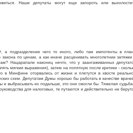
ряжиться. Наши депутаты могут еще запороть или выхолости
 а подразделение чего то иного, либо там импотенты в пла
 закона по ценам, а как иначе расценивать многолетнии затяжки
м? Нацарапали наконец нечто, что у заангаживанных депутат
блять мягкие выражения), затем на попятную после критики - сколь
то в Минфине оторвались от жизни и плетутся в хвосте реальн
ских схем. Депутатам Думы хорошо бы работать в качестве враче
ы и выбрасывать их подальше, это они смогли бы. Тяжелая судьба
 руководства для налоговых, те путаются и действительно не берут