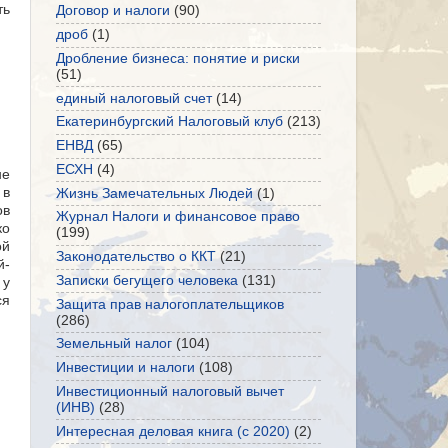
ть
Договор и налоги
(90)
дроб
(1)
Дробление бизнеса: понятие и риски
(51)
единый налоговый счет
(14)
Екатеринбургский Налоговый клуб
(213)
ЕНВД
(65)
ЕСХН
(4)
не
 в
Жизнь Замечательных Людей
(1)
ов
Журнал Налоги и финансовое право
ко
(199)
ой
Законодательство о ККТ
(21)
й-
Записки бегущего человека
(131)
 у
ся
Защита прав налогоплательщиков
(286)
Земельный налог
(104)
Инвестиции и налоги
(108)
Инвестиционный налоговый вычет
(ИНВ)
(28)
Интересная деловая книга (с 2020)
(2)