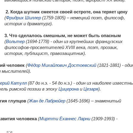
выдающийся польский сатирик, поэт, афорист ХХ века).
2. Когда шутник смеется своей остроте, она теряет цену
(
Фридрих Шиллер
(1759-1805) – немецкий поэт, философ,
историк и драматург).
3. Что сделалось смешным, не может быть опасным
(
Вольтер
(1694-1778) - один из крупнейших французских
философов-просветителей XVIII века, поэт, прозаик,
историк, публицист, правозащитник).
ший человек
(
Фёдор Михайлович Достоевский
(1821-1881) - оди
и мыслителей).
лерий Катулл
(87 до н.э. - 54 до н.э.) - один из наиболее известн
ель римской поэзии в эпоху
Цицерона
и
Цезаря
).
гия глупцов
(
Жан де Лабрюйер
(1645-1696) – знаменитый
азвития человека
(
Миртти Ёханнес Ларни
(1909-1993) -