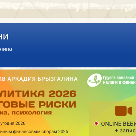
ни
алина