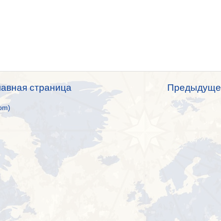
лавная страница
Предыдуще
om)