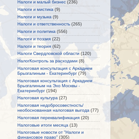
Налоги и малый бизнес
(236)
Налоги и мистика
(9)
Налоги и музыка
(9)
Налоги и ответственность
(265)
Налоги и политика
(556)
Налоги и поэзия
(22)
Налоги и теория
(62)
Налоги Свердловской области
(120)
НалогКонтроль за расходами
(8)
Налоговая консультация с Аркадием
Брызгалиным - Екатеринбург
(79)
Налоговая консультация с Аркадием
Брызгалиным на Эхо Москвы -
Екатеринбург
(194)
Налоговая культура
(27)
Налоговая недобросовестность/
необоснованная налоговая выгода
(77)
Налоговая переквалификация
(20)
Налоговые итоги месяца
(13)
Налоговые новости от "Налоги и
финансовое право"
(305)