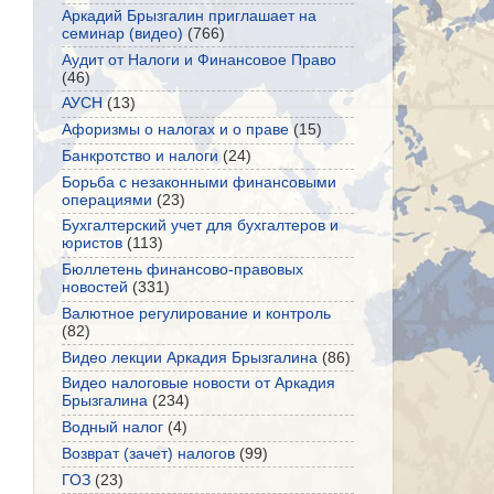
Аркадий Брызгалин приглашает на
семинар (видео)
(766)
Аудит от Налоги и Финансовое Право
(46)
АУСН
(13)
Афоризмы о налогах и о праве
(15)
Банкротство и налоги
(24)
Борьба с незаконными финансовыми
операциями
(23)
Бухгалтерский учет для бухгалтеров и
юристов
(113)
Бюллетень финансово-правовых
новостей
(331)
Валютное регулирование и контроль
(82)
Видео лекции Аркадия Брызгалина
(86)
Видео налоговые новости от Аркадия
Брызгалина
(234)
Водный налог
(4)
Возврат (зачет) налогов
(99)
ГОЗ
(23)