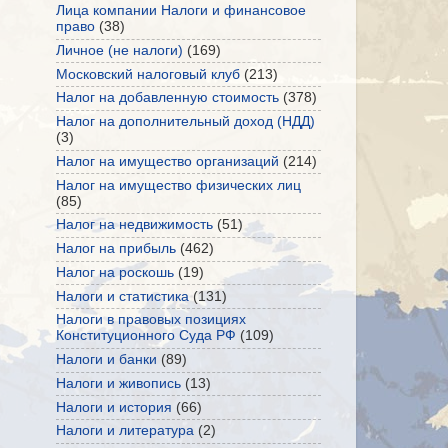
Лица компании Налоги и финансовое
право
(38)
Личное (не налоги)
(169)
Московский налоговый клуб
(213)
Налог на добавленную стоимость
(378)
Налог на дополнительный доход (НДД)
(3)
Налог на имущество организаций
(214)
Налог на имущество физических лиц
(85)
Налог на недвижимость
(51)
Налог на прибыль
(462)
Налог на роскошь
(19)
Налоги и статистика
(131)
Налоги в правовых позициях
Конституционного Суда РФ
(109)
Налоги и банки
(89)
Налоги и живопись
(13)
Налоги и история
(66)
Налоги и литература
(2)