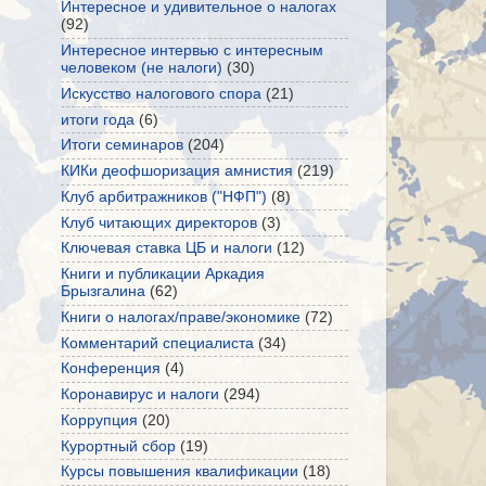
Интересное и удивительное о налогах
(92)
Интересное интервью с интересным
человеком (не налоги)
(30)
Искусство налогового спора
(21)
итоги года
(6)
Итоги семинаров
(204)
КИКи деофшоризация амнистия
(219)
Клуб арбитражников ("НФП")
(8)
Клуб читающих директоров
(3)
Ключевая ставка ЦБ и налоги
(12)
Книги и публикации Аркадия
Брызгалина
(62)
Книги о налогах/праве/экономике
(72)
Комментарий специалиста
(34)
Конференция
(4)
Коронавирус и налоги
(294)
Коррупция
(20)
Курортный сбор
(19)
Курсы повышения квалификации
(18)