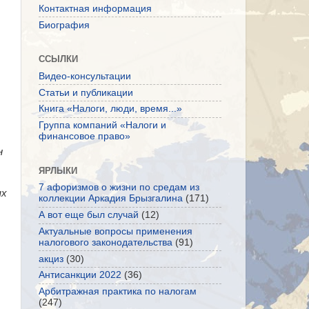
Контактная информация
Биография
ССЫЛКИ
Видео-консультации
Статьи и публикации
Книга «Налоги, люди, время...»
Группа компаний «Налоги и
финансовое право»
н
ЯРЛЫКИ
7 афоризмов о жизни по средам из
ых
коллекции Аркадия Брызгалина
(171)
А вот еще был случай
(12)
Актуальные вопросы применения
налогового законодательства
(91)
акциз
(30)
Антисанкции 2022
(36)
Арбитражная практика по налогам
(247)