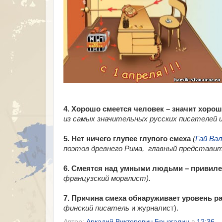
4. Хорошо смеется человек – значит хоро
из самых значительных русских писателей 
5. Нет ничего глупее глупого смеха
(
Гай Ва
поэтов древнего Рима, главный представит
6. Смеятся над умными людьми – привиле
французский моралист).
7. Причина смеха обнаруживает уровень р
финский писатель
и журналист).
Автор:
Аркадий Викторович Брызгалин
в
12:36