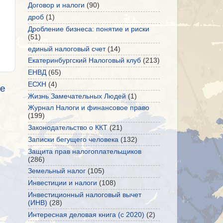
Договор и налоги
(90)
дроб
(1)
Дробление бизнеса: понятие и риски
(51)
единый налоговый счет
(14)
Екатеринбургский Налоговый клуб
(213)
ЕНВД
(65)
ЕСХН
(4)
е
Жизнь Замечательных Людей
(1)
Журнал Налоги и финансовое право
(199)
Законодательство о ККТ
(21)
Записки бегущего человека
(132)
Защита прав налогоплательщиков
(286)
Земельный налог
(105)
Инвестиции и налоги
(108)
Инвестиционный налоговый вычет
(ИНВ)
(28)
Интересная деловая книга (с 2020)
(2)